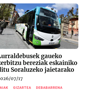
Lurraldebusek gaueko
zerbitzu bereziak eskainiko
ditu Soraluzeko jaietarako
2026/07/17
AIAK
GIZARTEA
DEBABARRENA