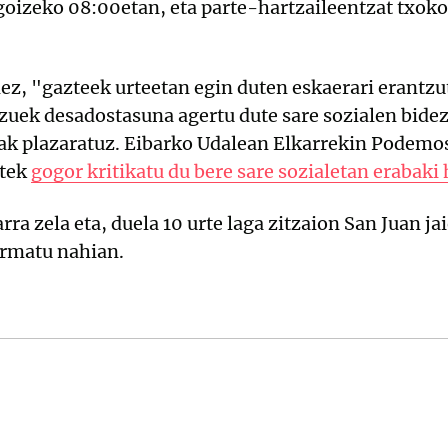
goizeko 08:00etan, eta parte-hartzaileentzat txoko
ez, "gazteek urteetan egin duten eskaerari erantzu
atzuek desadostasuna agertu dute sare sozialen bid
oak plazaratuz. Eibarko Udalean Elkarrekin Podemo
utek
gogor kritikatu du bere sare sozialetan erabaki 
ra zela eta, duela 10 urte laga zitzaion San Juan ja
ermatu nahian.