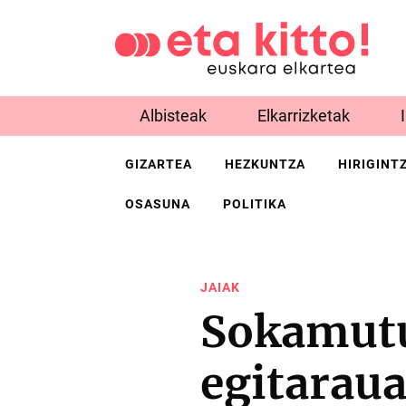
Albisteak
Elkarrizketak
GIZARTEA
HEZKUNTZA
HIRIGINT
OSASUNA
POLITIKA
JAIAK
Sokamutu
egitarau