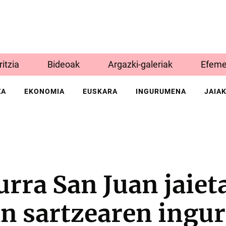
Iritzia
Bideoak
Argazki-galeriak
Efeme
ZA
EKONOMIA
EUSKARA
INGURUMENA
JAIA
rra San Juan jaiet
an sartzearen ingu