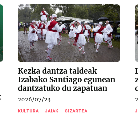
Kezka dantza taldeak
Izabako Santiago egunean
dantzatuko du zapatuan
k
2026/07/23
KULTURA
JAIAK
GIZARTEA
J