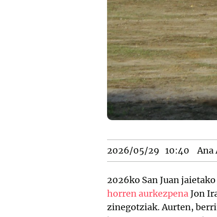
2026/05/29
10:40
Ana 
2026ko San Juan jaietako
horren aurkezpena
Jon Ir
zinegotziak. Aurten, ber