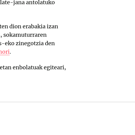
late-jana antolatuko
ten dion erabakia izan
ez, sokamuturraren
s-eko zinegotzia den
hori
.
ietan enbolatuak egiteari,