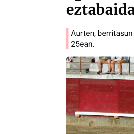
eztabaida
Aurten, berritasu
25ean.