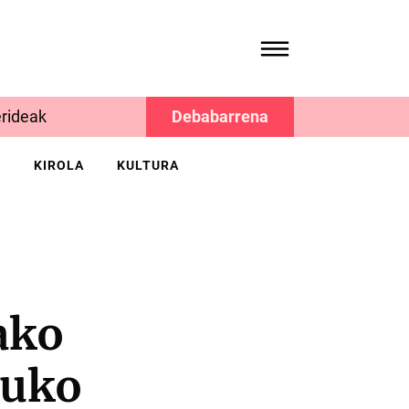
rideak
Debabarrena
K
KIROLA
KULTURA
ako
ruko