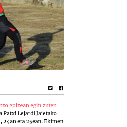
tzo goizean egin zuten
 Patxi Lejardi Jaietako
n, 24an eta 25ean. Ekimen