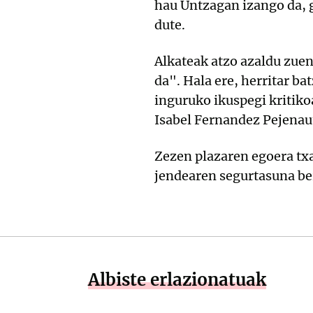
hau Untzagan izango da, 
dute.
Alkateak atzo azaldu zuen
da". Hala ere, herritar b
inguruko ikuspegi kritik
Isabel Fernandez Pejena
Zezen plazaren egoera txar
jendearen segurtasuna b
Albiste erlazionatuak