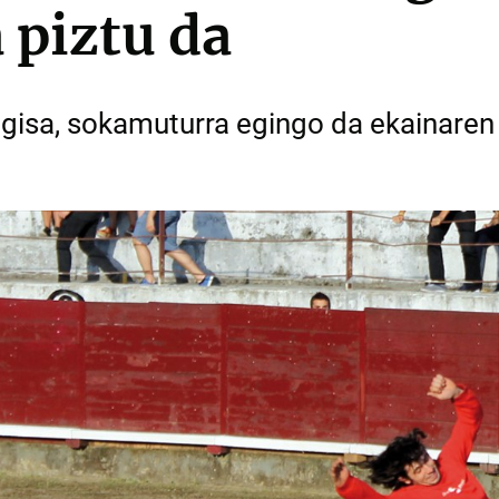
 piztu da
n gisa, sokamuturra egingo da ekainaren