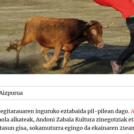
Aizpurua
 egitarauaren inguruko eztabaida pil-pilean dago.
A
aola alkateak, Andoni Zabala Kultura zinegotziak eta
ritasun gisa, sokamuturra egingo da ekainaren 21ea