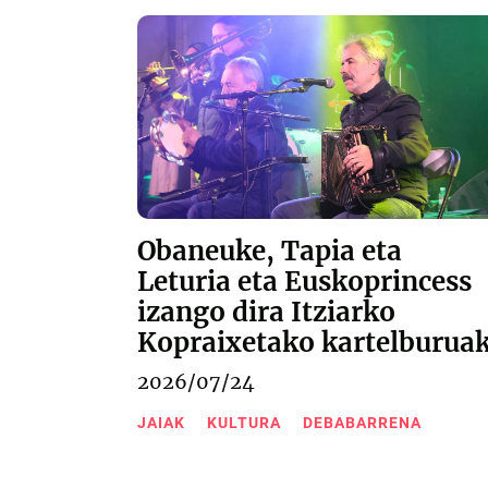
Obaneuke, Tapia eta
Leturia eta Euskoprincess
izango dira Itziarko
Kopraixetako kartelburua
2026/07/24
JAIAK
KULTURA
DEBABARRENA