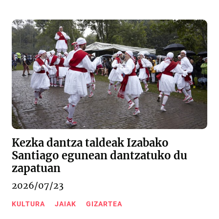
Kezka dantza taldeak Izabako
Santiago egunean dantzatuko du
zapatuan
2026/07/23
KULTURA
JAIAK
GIZARTEA