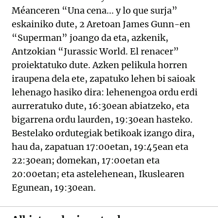
Méanceren “Una cena... y lo que surja”
eskainiko dute, 2 Aretoan James Gunn-en
“Superman” joango da eta, azkenik,
Antzokian “Jurassic World. El renacer”
proiektatuko dute. Azken pelikula horren
iraupena dela ete, zapatuko lehen bi saioak
lehenago hasiko dira: lehenengoa ordu erdi
aurreratuko dute, 16:30ean abiatzeko, eta
bigarrena ordu laurden, 19:30ean hasteko.
Bestelako ordutegiak betikoak izango dira,
hau da, zapatuan 17:00etan, 19:45ean eta
22:30ean; domekan, 17:00etan eta
20:00etan; eta astelehenean, Ikuslearen
Egunean, 19:30ean.