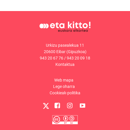
Urkizu pasealekua 11
20600 Eibar (Gipuzkoa)
943 20 67 76
/
943 20 09 18
Kontaktua
Web mapa
Lege oharra
Cookieak-politika