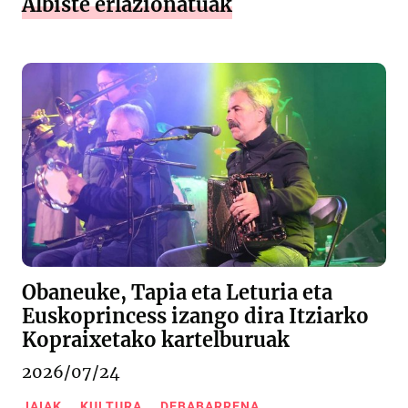
Albiste erlazionatuak
Obaneuke, Tapia eta Leturia eta
Euskoprincess izango dira Itziarko
Kopraixetako kartelburuak
2026/07/24
JAIAK
KULTURA
DEBABARRENA