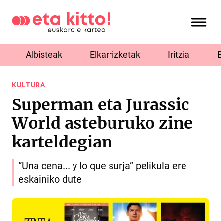
Albisteak
Elkarrizketak
Iritzia
KULTURA
Superman eta Jurassic
World asteburuko zine
karteldegian
“Una cena... y lo que surja” pelikula ere
eskainiko dute