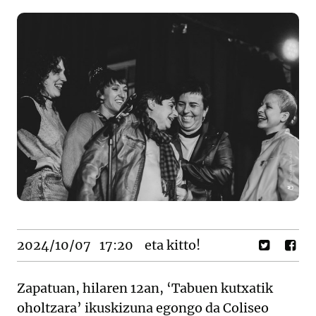
2024/10/07
17:20
eta kitto!
Zapatuan, hilaren 12an, ‘Tabuen kutxatik
oholtzara’ ikuskizuna egongo da Coliseo