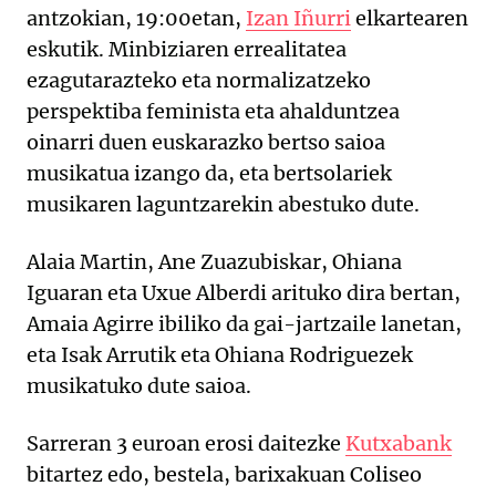
antzokian, 19:00etan,
Izan Iñurri
elkartearen
eskutik. Minbiziaren errealitatea
ezagutarazteko eta normalizatzeko
perspektiba feminista eta ahalduntzea
oinarri duen euskarazko bertso saioa
musikatua izango da, eta bertsolariek
musikaren laguntzarekin abestuko dute.
Alaia Martin, Ane Zuazubiskar, Ohiana
Iguaran eta Uxue Alberdi arituko dira bertan,
Amaia Agirre ibiliko da gai-jartzaile lanetan,
eta Isak Arrutik eta Ohiana Rodriguezek
musikatuko dute saioa.
Sarreran 3 euroan erosi daitezke
Kutxabank
bitartez edo, bestela, barixakuan Coliseo