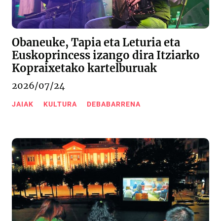
Obaneuke, Tapia eta Leturia eta
Euskoprincess izango dira Itziarko
Kopraixetako kartelburuak
2026/07/24
JAIAK
KULTURA
DEBABARRENA