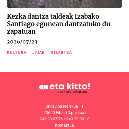
Kezka dantza taldeak Izabako
Santiago egunean dantzatuko du
zapatuan
2026/07/23
KULTURA
JAIAK
GIZARTEA
Urkizu pasealekua 11
20600 Eibar (Gipuzkoa)
943 20 67 76
/
943 20 09 18
Kontaktua