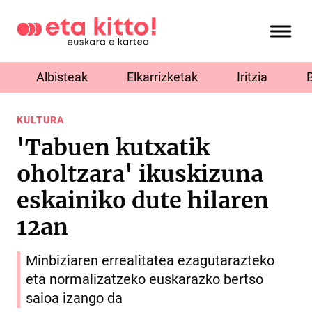
Albisteak
Elkarrizketak
Iritzia
KULTURA
'Tabuen kutxatik
oholtzara' ikuskizuna
eskainiko dute hilaren
12an
Minbiziaren errealitatea ezagutarazteko
eta normalizatzeko euskarazko bertso
saioa izango da