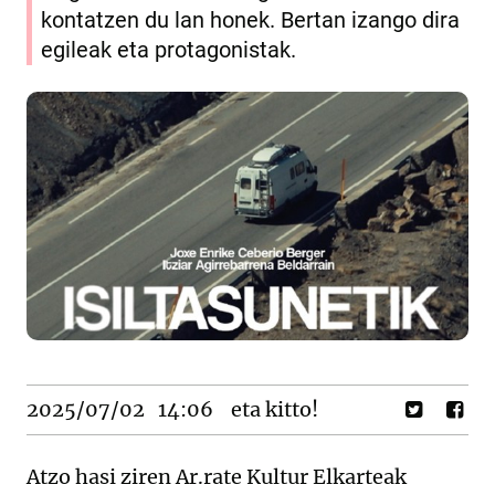
kontatzen du lan honek. Bertan izango dira
egileak eta protagonistak.
2025/07/02
14:06
eta kitto!
Atzo hasi ziren Ar.rate Kultur Elkarteak