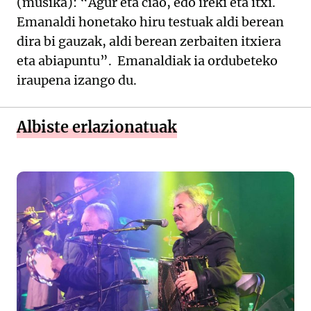
(musika): “Agur eta ciao, edo ireki eta itxi.
Emanaldi honetako hiru testuak aldi berean
dira bi gauzak, aldi berean zerbaiten itxiera
eta abiapuntu”. Emanaldiak ia ordubeteko
iraupena izango du.
Albiste erlazionatuak