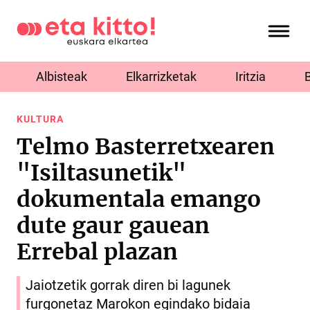
Albisteak
Elkarrizketak
Iritzia
KULTURA
Telmo Basterretxearen
"Isiltasunetik"
dokumentala emango
dute gaur gauean
Errebal plazan
Jaiotzetik gorrak diren bi lagunek
furgonetaz Marokon egindako bidaia