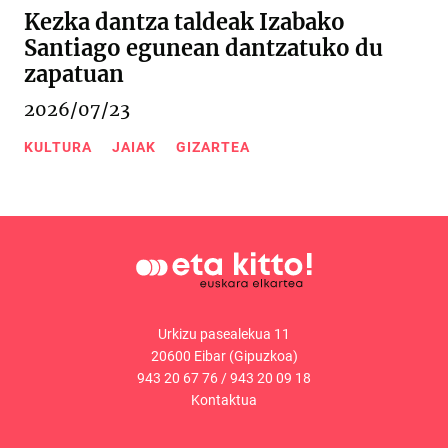
Kezka dantza taldeak Izabako
Santiago egunean dantzatuko du
zapatuan
2026/07/23
KULTURA
JAIAK
GIZARTEA
Urkizu pasealekua 11
20600 Eibar (Gipuzkoa)
943 20 67 76
/
943 20 09 18
Kontaktua