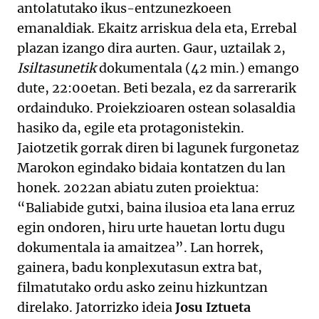
antolatutako ikus-entzunezkoeen
emanaldiak. Ekaitz arriskua dela eta, Errebal
plazan izango dira aurten. Gaur, uztailak 2,
Isiltasunetik
dokumentala (42 min.) emango
dute, 22:00etan. Beti bezala, ez da sarrerarik
ordainduko. Proiekzioaren ostean solasaldia
hasiko da, egile eta protagonistekin.
Jaiotzetik gorrak diren bi lagunek furgonetaz
Marokon egindako bidaia kontatzen du lan
honek. 2022an abiatu zuten proiektua:
“Baliabide gutxi, baina ilusioa eta lana erruz
egin ondoren, hiru urte hauetan lortu dugu
dokumentala ia amaitzea”. Lan horrek,
gainera, badu konplexutasun extra bat,
filmatutako ordu asko zeinu hizkuntzan
direlako. Jatorrizko ideia
Josu Iztueta