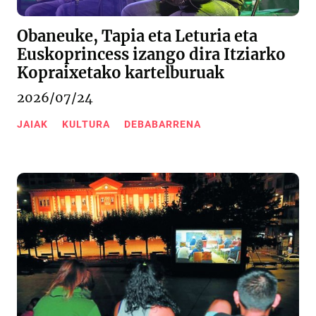
Obaneuke, Tapia eta Leturia eta
Euskoprincess izango dira Itziarko
Kopraixetako kartelburuak
2026/07/24
JAIAK
KULTURA
DEBABARRENA