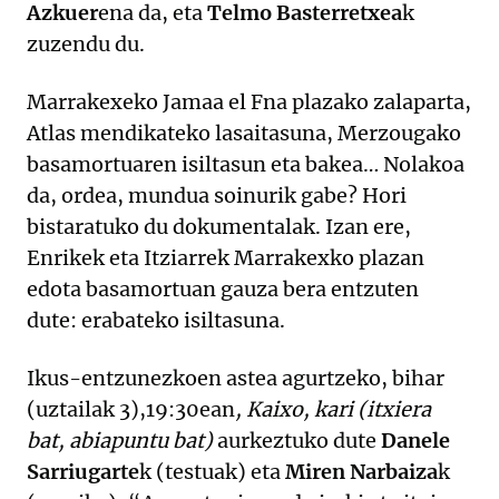
Azkuer
ena da, eta
Telmo Basterretxea
k
zuzendu du.
Marrakexeko Jamaa el Fna plazako zalaparta,
Atlas mendikateko lasaitasuna, Merzougako
basamortuaren isiltasun eta bakea… Nolakoa
da, ordea, mundua soinurik gabe? Hori
bistaratuko du dokumentalak. Izan ere,
Enrikek eta Itziarrek Marrakexko plazan
edota basamortuan gauza bera entzuten
dute: erabateko isiltasuna.
Ikus-entzunezkoen astea agurtzeko, bihar
(uztailak 3),19:30ean
, Kaixo, kari (itxiera
bat, abiapuntu bat)
aurkeztuko dute
Danele
Sarriugarte
k (testuak) eta
Miren Narbaiza
k