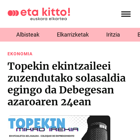
Albisteak
Elkarrizketak
Iritzia
EKONOMIA
Topekin ekintzaileei
zuzendutako solasaldia
egingo da Debegesan
azaroaren 24ean