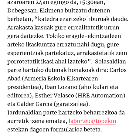
azaroaren 24an egingo da, 15:30ean,
Debegesan. Ekimena bultzatu dutenen
berbetan, “katedra ezartzeko liburuak daude.
Arrakasta kasuak gure errealitatetik urrun
gera daitezke. Tokiko eragile-ekintzaileen
arteko ikaskuntza erraztu nahi dugu, gure
esperientziak partekatuz, arrakastetatik zein
porrotetatik ikasi ahal izateko”. Solasaldian
parte hartuko dutenak honakoak dira: Carlos
Abad (Armeria Eskola Elkartearen
presidentea), Iban Lozano (aholkulari eta
editorea), Esther Velasco (HRE Automation)
eta Galder Garcia (garatzailea).
Jardunaldian parte hartzeko beharrezkoa da
aurretik izena ematea,
labur.eus/topekin
estekan dagoen formularioa beteta.