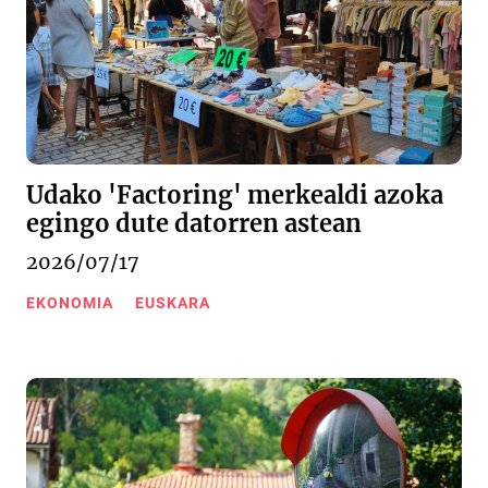
Udako 'Factoring' merkealdi azoka
egingo dute datorren astean
2026/07/17
EKONOMIA
EUSKARA