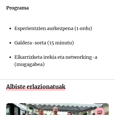
Programa
Esperientzien aurkezpena (1 ordu)
Galdera-sorta (15 minutu)
Elkarrizketa irekia eta networking-a
(mugagabea)
Albiste erlazionatuak