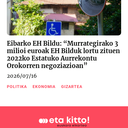
Eibarko EH Bildu: “Murrategirako 3
milioi euroak EH Bilduk lortu zituen
2022ko Estatuko Aurrekontu
Orokorren negoziazioan”
2026/07/16
POLITIKA
EKONOMIA
GIZARTEA