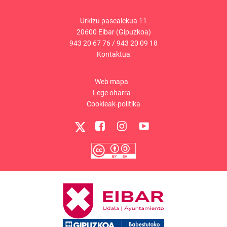
Urkizu pasealekua 11
20600 Eibar (Gipuzkoa)
943 20 67 76
/
943 20 09 18
Kontaktua
Web mapa
Lege oharra
Cookieak-politika