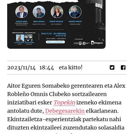
2023/11/14
18:44
eta kitto!
Aitor Eguren Somabeko gerentearen eta Alex
Robleño Omnis Clubeko sortzailearen
iniziatibari esker
Topekin
izeneko ekimena
antolatu dute,
Debegesarekin
elkarlanean.
Ekintzailetza-esperientziak partekatu nahi
dituzten ekintzaileei zuzendutako solasaldia