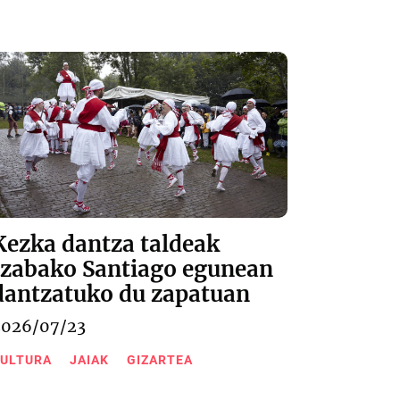
Kezka dantza taldeak
Izabako Santiago egunean
dantzatuko du zapatuan
2026/07/23
ULTURA
JAIAK
GIZARTEA