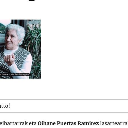
itto!
eibartarrak eta
Oihane Puertas Ramirez
lasartearra