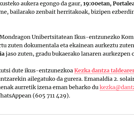
kusteko aukera egongo da gaur,
19:00etan, Portale
e, bailarako zenbait herritakoak, bizipen ezberdin
k Mondragon Unibertsitatean Ikus-entzunezko Kom
tu zuten dokumentala eta ekainean aurkeztu zuten.
ia
jaso zuten, gradu bukaerako lanaren aurkezpen 
kutsi dute ikus-entzunezkoa
Kezka dantza taldeare
untzarekin ailegatuko da gurera. Emanaldia 2. solai
duenak aurretik izena eman beharko du
kezka@dant
hatsAppean (605 711 429).