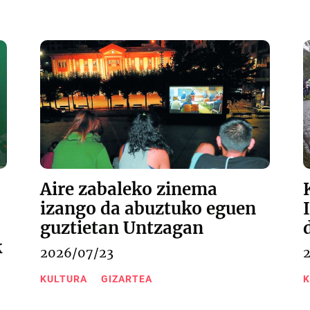
Aire zabaleko zinema
izango da abuztuko eguen
guztietan Untzagan
k
2026/07/23
KULTURA
GIZARTEA
K