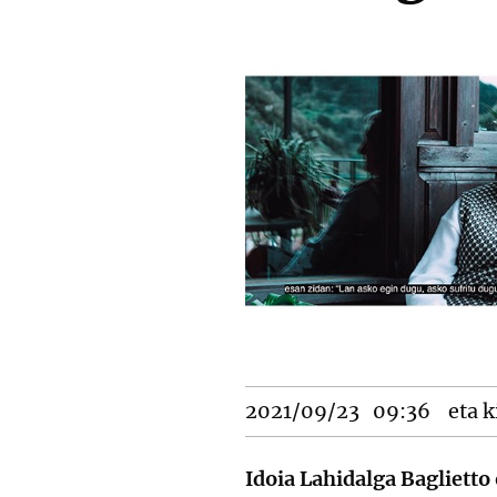
2021/09/23
09:36
eta k
Idoia Lahidalga Baglietto