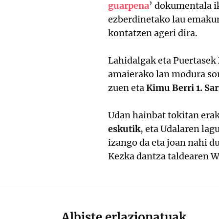
guarpena
’ dokumentala i
ezberdinetako lau emakum
kontatzen ageri dira.
Lahidalgak eta Puertase
amaierako lan modura sor
zuen eta
Kimu Berri 1. Sar
Udan hainbat tokitan era
eskutik
, eta Udalaren lag
izango da eta joan nahi 
Kezka dantza taldearen W
Albiste erlazionatuak