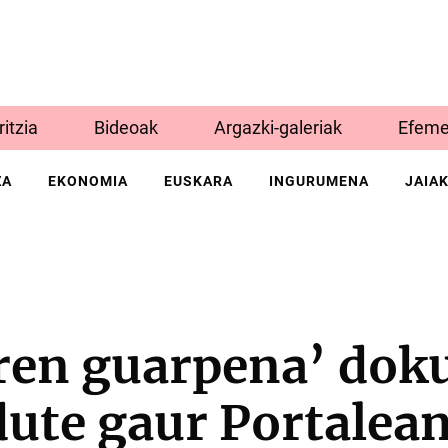
Iritzia
Bideoak
Argazki-galeriak
Efeme
ZA
EKONOMIA
EUSKARA
INGURUMENA
JAIA
ren guarpena’ dok
ute gaur Portalea