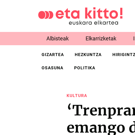
Albisteak
Elkarrizketak
GIZARTEA
HEZKUNTZA
HIRIGINT
OSASUNA
POLITIKA
KULTURA
‘Trenpra
emango d