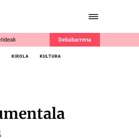
rideak
Debabarrena
K
KIROLA
KULTURA
umentala
n