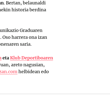
an
. Bertan, belaunaldi
ekin historia berdina
unikazio Graduaren
 Oso harrera ona izan
onenaren saria.
n
eta
Klub Deportiboaren
ruan, areto nagusian,
zan.com
helbidean edo