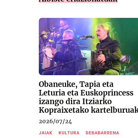
Obaneuke, Tapia eta
Leturia eta Euskoprincess
izango dira Itziarko
Kopraixetako kartelburua
2026/07/24
JAIAK
KULTURA
DEBABARRENA