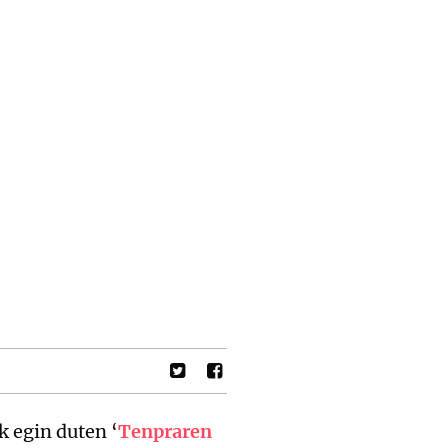
k egin duten ‘
Tenpraren