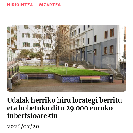
HIRIGINTZA
GIZARTEA
Udalak herriko hiru lorategi berritu
eta hobetuko ditu 29.000 euroko
inbertsioarekin
2026/07/20