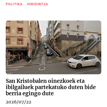
POLITIKA
HIRIGINTZA
San Kristobalen oinezkoek eta
ibilgailuek partekatuko duten bide
berria egingo dute
2026/07/22