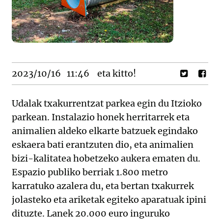
2023/10/16
11:46
eta kitto!
Udalak txakurrentzat parkea egin du Itzioko
parkean. Instalazio honek herritarrek eta
animalien aldeko elkarte batzuek egindako
eskaera bati erantzuten dio, eta animalien
bizi-kalitatea hobetzeko aukera ematen du.
Espazio publiko berriak 1.800 metro
karratuko azalera du, eta bertan txakurrek
jolasteko eta ariketak egiteko aparatuak ipini
dituzte. Lanek 20.000 euro inguruko