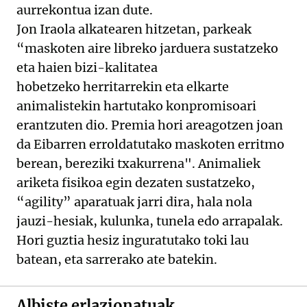
aurrekontua izan dute.
Jon Iraola alkatearen hitzetan, parkeak
“maskoten aire libreko jarduera sustatzeko
eta haien bizi-kalitatea
hobetzeko herritarrekin eta elkarte
animalistekin hartutako konpromisoari
erantzuten dio. Premia hori areagotzen joan
da Eibarren erroldatutako maskoten erritmo
berean, bereziki txakurrena". Animaliek
ariketa fisikoa egin dezaten sustatzeko,
“agility” aparatuak jarri dira, hala nola
jauzi-hesiak, kulunka, tunela edo arrapalak.
Hori guztia hesiz inguratutako toki lau
batean, eta sarrerako ate batekin.
Albiste erlazionatuak