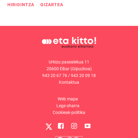
HIRIGINTZA
GIZARTEA
Urkizu pasealekua 11
20600 Eibar (Gipuzkoa)
943 20 67 76
/
943 20 09 18
Kontaktua
Web mapa
Lege oharra
Cookieak-politika