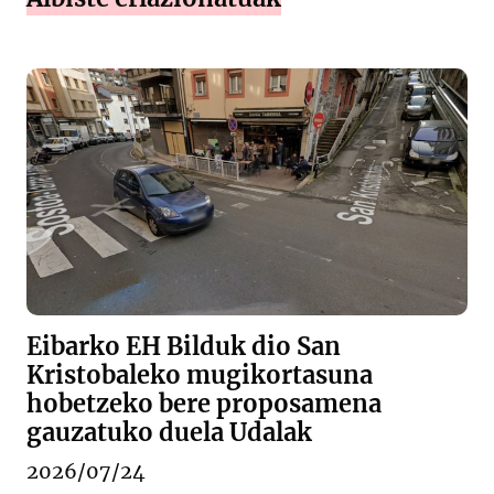
Eibarko EH Bilduk dio San
Kristobaleko mugikortasuna
hobetzeko bere proposamena
gauzatuko duela Udalak
2026/07/24