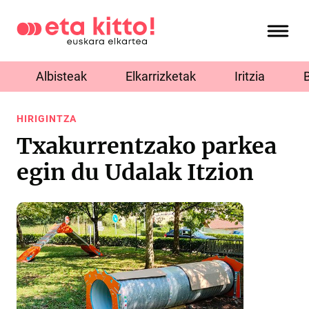
Albisteak
Elkarrizketak
Iritzia
HIRIGINTZA
Txakurrentzako parkea
egin du Udalak Itzion