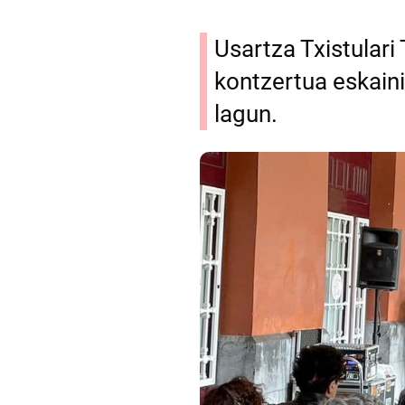
Usartza Txistulari
kontzertua eskaini
lagun.