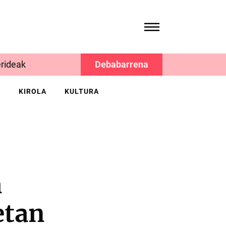
rideak
Debabarrena
K
KIROLA
KULTURA
a
etan