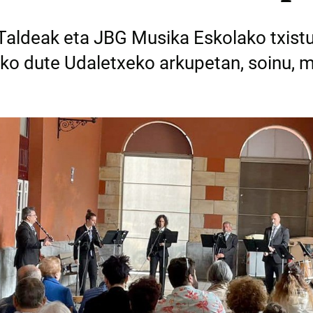
 Taldeak eta JBG Musika Eskolako txistu
ko dute Udaletxeko arkupetan, soinu, m