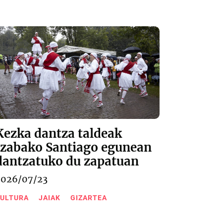
Kezka dantza taldeak
Izabako Santiago egunean
dantzatuko du zapatuan
2026/07/23
ULTURA
JAIAK
GIZARTEA