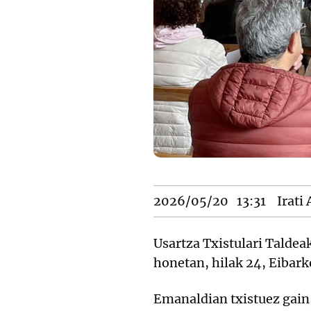
2026/05/20
13:31
Irati
Usartza Txistulari Taldea
honetan, hilak 24, Eibar
Emanaldian txistuez gain,