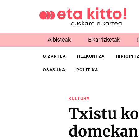
Albisteak
Elkarrizketak
GIZARTEA
HEZKUNTZA
HIRIGINT
OSASUNA
POLITIKA
KULTURA
Txistu ko
domekan 