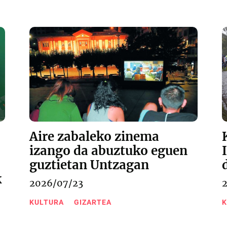
Aire zabaleko zinema
izango da abuztuko eguen
guztietan Untzagan
k
2026/07/23
KULTURA
GIZARTEA
K