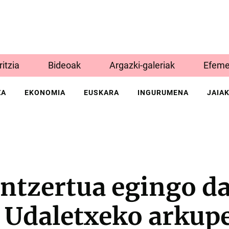
Iritzia
Bideoak
Argazki-galeriak
Efeme
ZA
EKONOMIA
EUSKARA
INGURUMENA
JAIA
ntzertua egingo d
Udaletxeko arkup