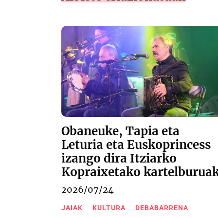
Obaneuke, Tapia eta
Leturia eta Euskoprincess
izango dira Itziarko
Kopraixetako kartelburua
2026/07/24
JAIAK
KULTURA
DEBABARRENA