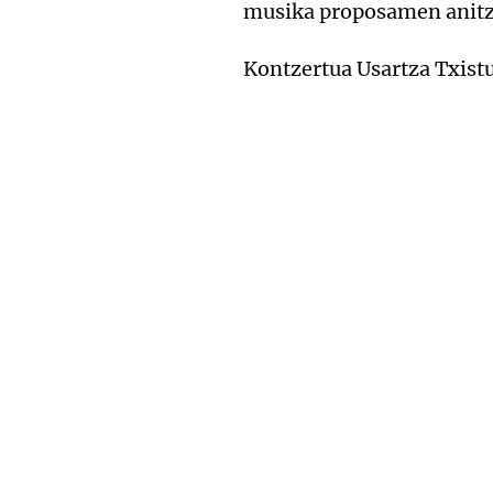
musika proposamen anitz
Kontzertua Usartza Txistu