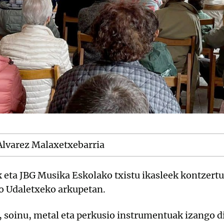
 Alvarez Malaxetxebarria
k eta JBG Musika Eskolako txistu ikasleek kontzer
ko Udaletxeko arkupetan.
 soinu, metal eta perkusio instrumentuak izango di