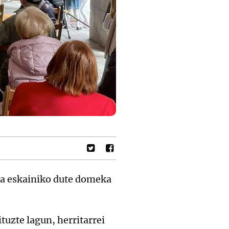
tua eskainiko dute domeka
tuzte lagun, herritarrei