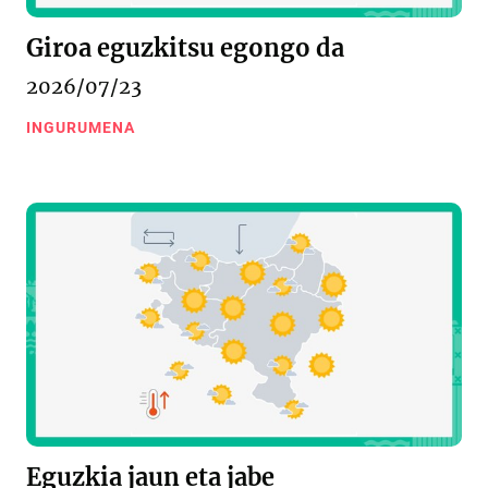
Giroa eguzkitsu egongo da
2026/07/23
INGURUMENA
Eguzkia jaun eta jabe