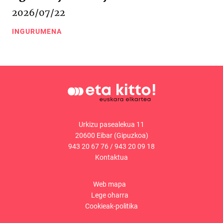
2026/07/22
INGURUMENA
Urkizu pasealekua 11
20600 Eibar (Gipuzkoa)
943 20 67 76
/
943 20 09 18
Kontaktua
Web mapa
Lege oharra
Cookieak-politika