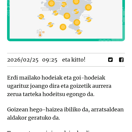
2026/02/25
09:25
eta kitto!
Erdi mailako hodeiak eta goi-hodeiak
ugarituz joango dira eta goizetik aurrera
zerua tarteka hodeitsu egongo da.
Goizean hego-haizea ibiliko da, arratsaldean
aldakor geratuko da.