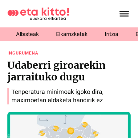
Albisteak
Elkarrizketak
Iritzia
INGURUMENA
Udaberri giroarekin
jarraituko dugu
Tenperatura minimoak igoko dira,
maximoetan aldaketa handirik ez