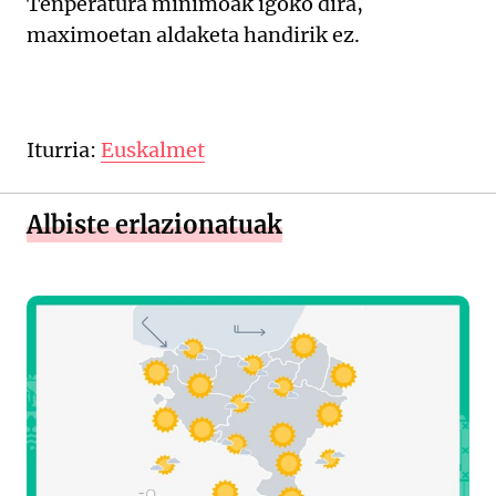
Tenperatura minimoak igoko dira,
maximoetan aldaketa handirik ez.
Iturria:
Euskalmet
Albiste erlazionatuak