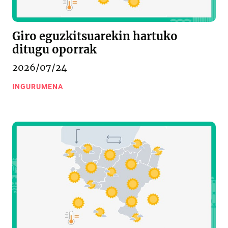
Giro eguzkitsuarekin hartuko
ditugu oporrak
2026/07/24
INGURUMENA