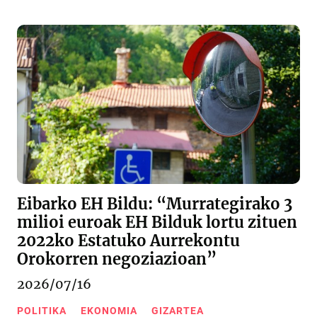
Eibarko EH Bildu: “Murrategirako 3
milioi euroak EH Bilduk lortu zituen
2022ko Estatuko Aurrekontu
Orokorren negoziazioan”
2026/07/16
POLITIKA
EKONOMIA
GIZARTEA