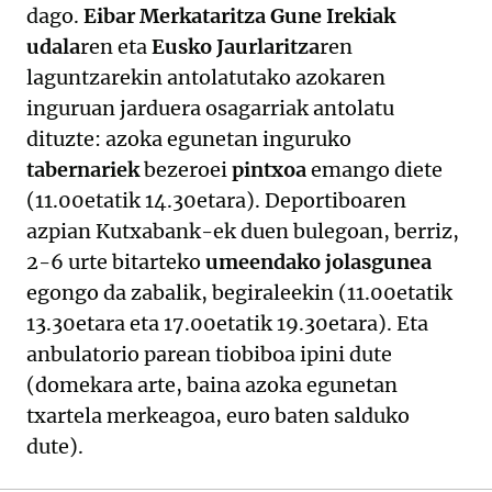
dago.
Eibar Merkataritza Gune Irekiak
udala
ren eta
Eusko Jaurlaritza
ren
laguntzarekin antolatutako azokaren
inguruan jarduera osagarriak antolatu
dituzte: azoka egunetan inguruko
tabernariek
bezeroei
pintxoa
emango diete
(11.00etatik 14.30etara). Deportiboaren
azpian Kutxabank-ek duen bulegoan, berriz,
2-6 urte bitarteko
umeendako jolasgunea
egongo da zabalik, begiraleekin (11.00etatik
13.30etara eta 17.00etatik 19.30etara). Eta
anbulatorio parean tiobiboa ipini dute
(domekara arte, baina azoka egunetan
txartela merkeagoa, euro baten salduko
dute).