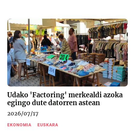
Udako 'Factoring' merkealdi azoka
egingo dute datorren astean
2026/07/17
EKONOMIA
EUSKARA