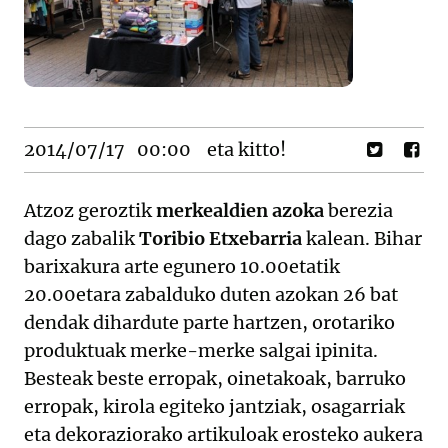
2014/07/17
00:00
eta kitto!
Atzoz geroztik
merkealdien azoka
berezia
dago zabalik
Toribio Etxebarria
kalean. Bihar
barixakura arte egunero 10.00etatik
20.00etara zabalduko duten azokan 26 bat
dendak dihardute parte hartzen, orotariko
produktuak merke-merke salgai ipinita.
Besteak beste erropak, oinetakoak, barruko
erropak, kirola egiteko jantziak, osagarriak
eta dekoraziorako artikuloak erosteko aukera