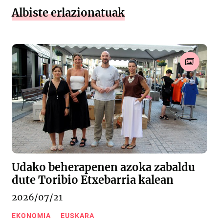
Albiste erlazionatuak
Udako beherapenen azoka zabaldu
dute Toribio Etxebarria kalean
2026/07/21
EKONOMIA
EUSKARA