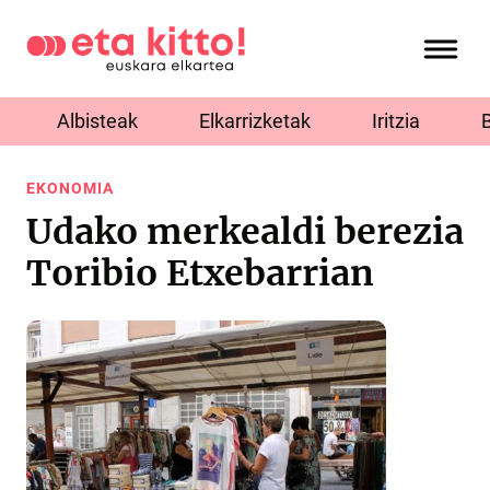
Albisteak
Elkarrizketak
Iritzia
EKONOMIA
Udako merkealdi berezia
Toribio Etxebarrian