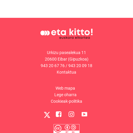
Urkizu pasealekua 11
20600 Eibar (Gipuzkoa)
943 20 67 76
/
943 20 09 18
Kontaktua
Web mapa
Lege oharra
Cookieak-politika