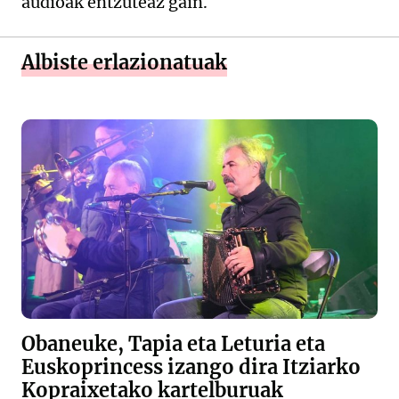
audioak entzuteaz gain.
Albiste erlazionatuak
Obaneuke, Tapia eta Leturia eta
Euskoprincess izango dira Itziarko
Kopraixetako kartelburuak