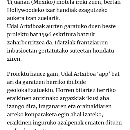
Tijuanan (Mexiko) motela ireki zuen, bertan
Hollywoodeko izar handiak ezagutzeko
aukera izan zuelarik.
Udal Artxiboak aurten garatuko duen beste
proiektu bat 1596 eskritura batzuk
zaharberritzea da. Idatziak frantziarren
inbasioetan gertatutako suteetan hondatu
ziren.
Proiektu hauez gain, Udal Artxiboa ‘app’ bat
ari da garatzen herriko ibilbide
geolokalizatuekin. Horren bitartez herriko
eraikinen antzinako argazkiak ikusi ahal
izango dira, iraganaren eta orainaldiaren
arteko konparaketa egin ahal izateko,
eraikinen inguruko azalpenak ematen dituen