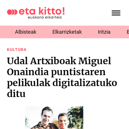
Albisteak
Elkarrizketak
Iritzia
KULTURA
Udal Artxiboak Miguel
Onaindia puntistaren
pelikulak digitalizatuko
ditu