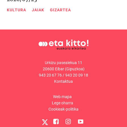
KULTURA
JAIAK
GIZARTEA
Urkizu pasealekua 11
20600 Eibar (Gipuzkoa)
943 20 67 76
/
943 20 09 18
Kontaktua
Web mapa
Lege oharra
Cookieak-politika