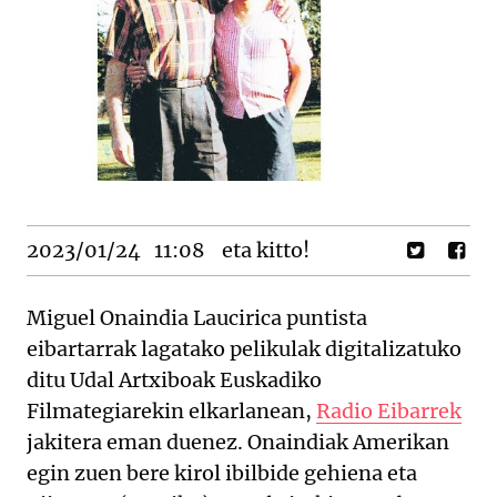
2023/01/24
11:08
eta kitto!
Miguel Onaindia Laucirica puntista
eibartarrak lagatako pelikulak digitalizatuko
ditu Udal Artxiboak Euskadiko
Filmategiarekin elkarlanean,
Radio Eibarrek
jakitera eman duenez. Onaindiak Amerikan
egin zuen bere kirol ibilbide gehiena eta