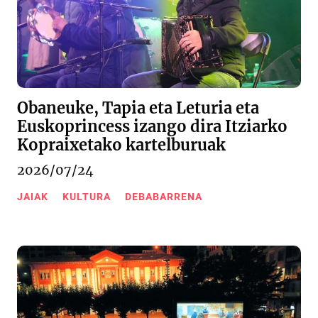
Obaneuke, Tapia eta Leturia eta
Euskoprincess izango dira Itziarko
Kopraixetako kartelburuak
2026/07/24
JAIAK
KULTURA
DEBABARRENA