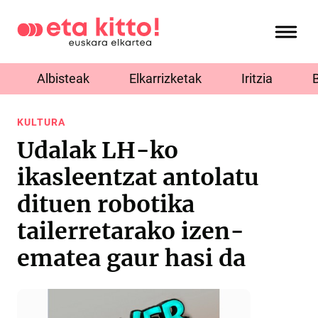
Albisteak
Elkarrizketak
Iritzia
KULTURA
Udalak LH-ko
ikasleentzat antolatu
dituen robotika
tailerretarako izen-
ematea gaur hasi da