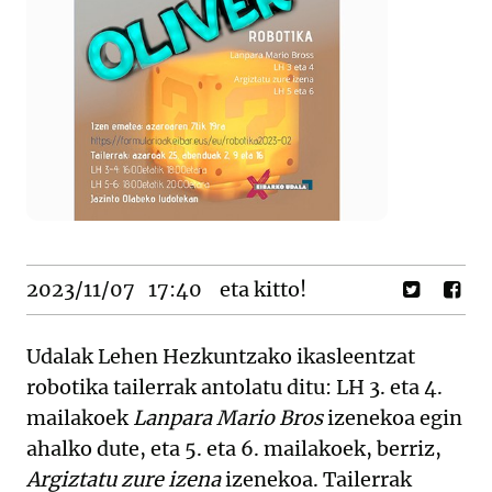
2023/11/07
17:40
eta kitto!
Udalak Lehen Hezkuntzako ikasleentzat
robotika tailerrak antolatu ditu: LH 3. eta 4.
mailakoek
Lanpara Mario Bros
izenekoa egin
ahalko dute, eta 5. eta 6. mailakoek, berriz,
Argiztatu zure izena
izenekoa. Tailerrak