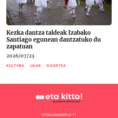
Kezka dantza taldeak Izabako
Santiago egunean dantzatuko du
zapatuan
2026/07/23
KULTURA
JAIAK
GIZARTEA
Urkizu pasealekua 11