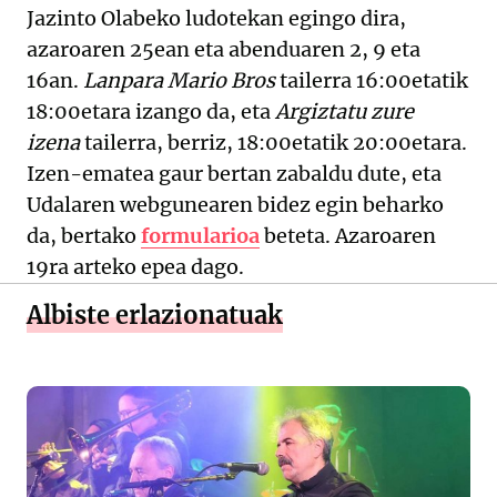
Jazinto Olabeko ludotekan egingo dira,
azaroaren 25ean eta abenduaren 2, 9 eta
16an.
Lanpara Mario Bros
tailerra 16:00etatik
18:00etara izango da, eta
Argiztatu zure
izena
tailerra, berriz, 18:00etatik 20:00etara.
Izen-ematea gaur bertan zabaldu dute, eta
Udalaren webgunearen bidez egin beharko
da, bertako
formularioa
beteta. Azaroaren
19ra arteko epea dago.
Albiste erlazionatuak