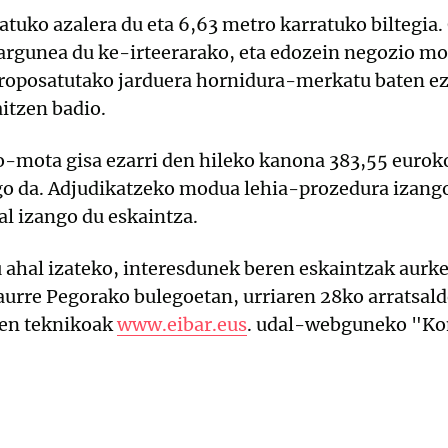
tuko azalera du eta 6,63 metro karratuko biltegia.
hargunea du ke-irteerarako, eta edozein negozio m
proposatutako jarduera hornidura-merkatu baten ez
aitzen badio.
io-mota gisa ezarri den hileko kanona 383,55 eurok
go da. Adjudikatzeko modua lehia-prozedura izango
l izango du eskaintza.
 ahal izateko, interesdunek beren eskaintzak aurkez
 aurre Pegorako bulegoetan, urriaren 28ko arratsald
pen teknikoak
www.eibar.eus
. udal-webguneko "Kon