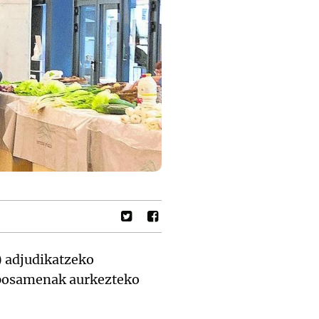
) adjudikatzeko
roposamenak aurkezteko