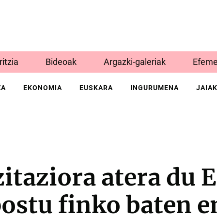
Iritzia
Bideoak
Argazki-galeriak
Efeme
ZA
EKONOMIA
EUSKARA
INGURUMENA
JAIA
zitaziora atera du 
postu finko baten 