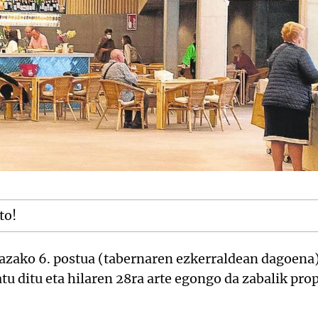
to!
lazako 6. postua (tabernaren ezkerraldean dagoena
atu ditu eta hilaren 28ra arte egongo da zabalik p