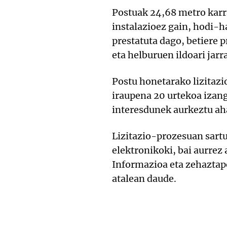
Postuak 24,68 metro karra
instalazioez gain, hodi-
prestatuta dago, betiere 
eta helburuen ildoari jarr
Postu honetarako lizitaz
iraupena 20 urtekoa izan
interesdunek aurkeztu aha
Lizitazio-prozesuan sartu
elektronikoki, bai aurrez
Informazioa eta zehazta
atalean daude.