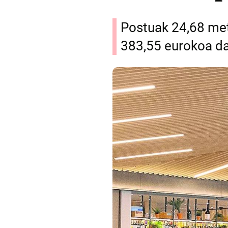
Postuak 24,68 metr
383,55 eurokoa d