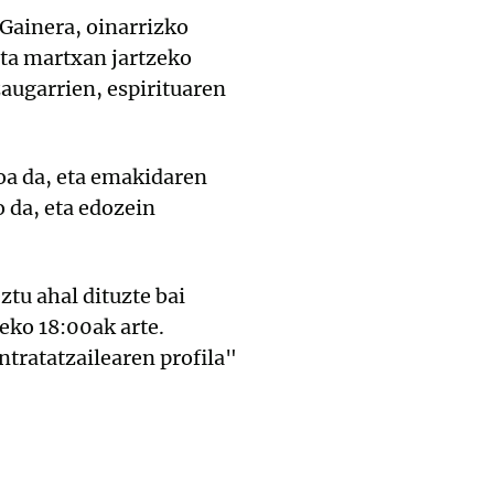
 Gainera, oinarrizko
ota martxan jartzeko
augarrien, espirituaren
oa da, eta emakidaren
 da, eta edozein
tu ahal dituzte bai
eko 18:00ak arte.
tratatzailearen profila"