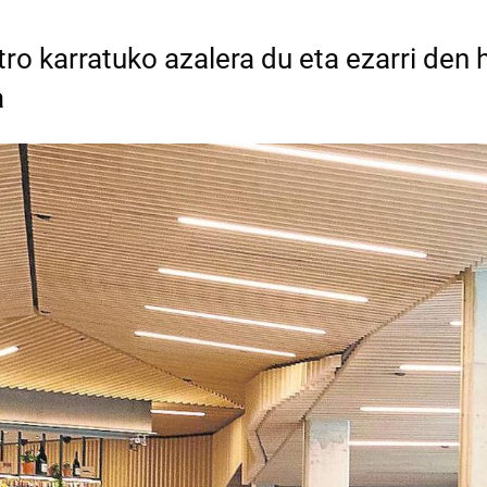
o karratuko azalera du eta ezarri den 
a