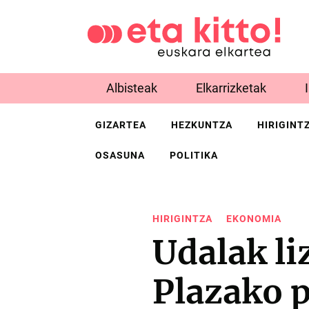
Albisteak
Elkarrizketak
GIZARTEA
HEZKUNTZA
HIRIGINT
OSASUNA
POLITIKA
HIRIGINTZA
EKONOMIA
Udalak li
Plazako 