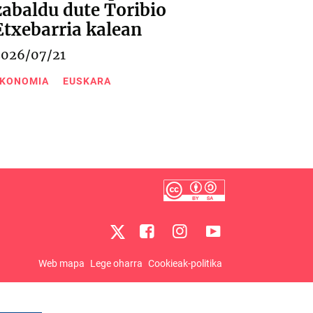
zabaldu dute Toribio
Etxebarria kalean
2026/07/21
KONOMIA
EUSKARA
Web mapa
Lege oharra
Cookieak-politika