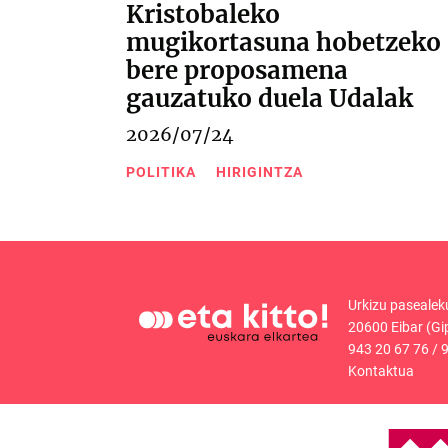
Kristobaleko
mugikortasuna hobetzeko
bere proposamena
gauzatuko duela Udalak
2026/07/24
POLITIKA
HIRIGINTZA
Urkizu pasealek
20600 Eibar (Gi
943 20 67 76
/
9
Kontaktua