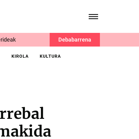
rideak
Debabarrena
K
KIROLA
KULTURA
Errebal
emakida