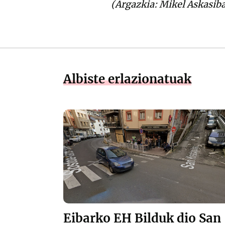
(Argazkia: Mikel Askasiba
Albiste erlazionatuak
Eibarko EH Bilduk dio San