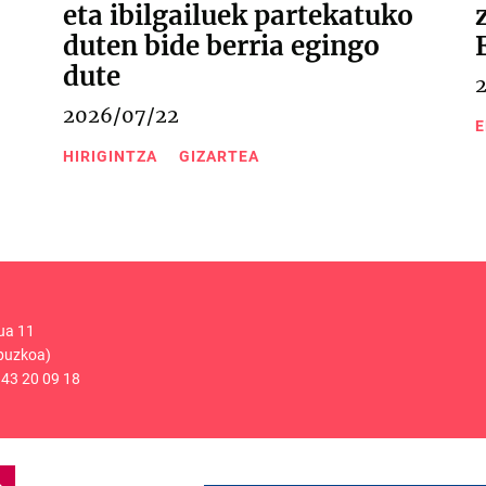
eta ibilgailuek partekatuko
duten bide berria egingo
dute
2026/07/22
E
HIRIGINTZA
GIZARTEA
ua 11
puzkoa)
43 20 09 18