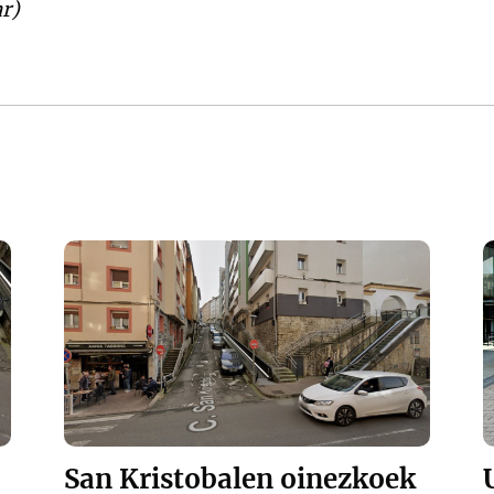
r)
San Kristobalen oinezkoek