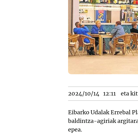
2024/10/14
12:11
eta kit
Eibarko Udalak Errebal P
baldintza-agiriak argitar
epea.