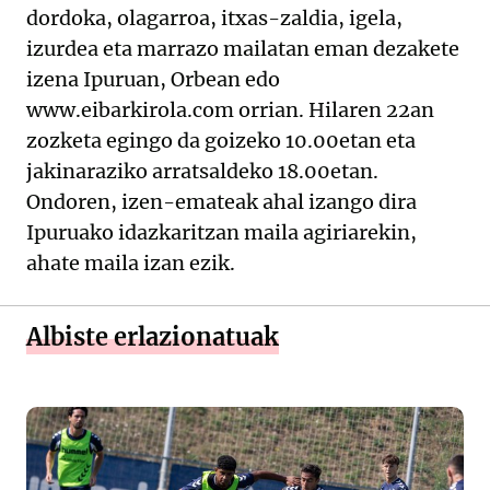
dordoka, olagarroa, itxas-zaldia, igela,
izurdea eta marrazo mailatan eman dezakete
izena Ipuruan, Orbean edo
www.eibarkirola.com orrian. Hilaren 22an
zozketa egingo da goizeko 10.00etan eta
jakinaraziko arratsaldeko 18.00etan.
Ondoren, izen-emateak ahal izango dira
Ipuruako idazkaritzan maila agiriarekin,
ahate maila izan ezik.
Albiste erlazionatuak