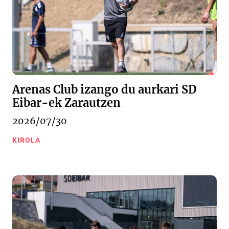
Arenas Club izango du aurkari SD
Eibar-ek Zarautzen
2026/07/30
KIROLA