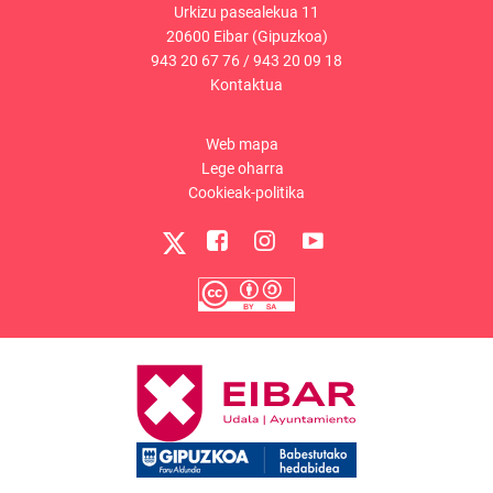
Urkizu pasealekua 11
20600 Eibar (Gipuzkoa)
943 20 67 76
/
943 20 09 18
Kontaktua
Web mapa
Lege oharra
Cookieak-politika