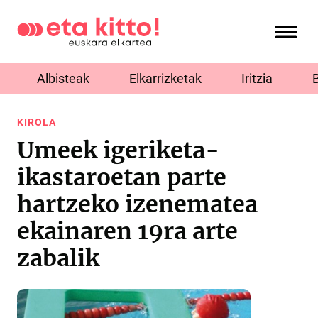
Albisteak
Elkarrizketak
Iritzia
KIROLA
Umeek igeriketa-
ikastaroetan parte
hartzeko izenematea
ekainaren 19ra arte
zabalik