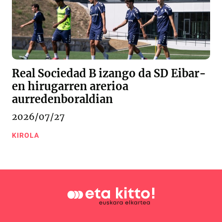
Real Sociedad B izango da SD Eibar-
en hirugarren arerioa
aurredenboraldian
2026/07/27
KIROLA