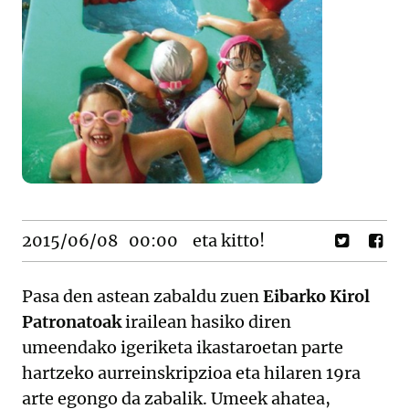
2015/06/08
00:00
eta kitto!
Pasa den astean zabaldu zuen
Eibarko Kirol
Patronatoak
irailean hasiko diren
umeendako igeriketa ikastaroetan parte
hartzeko aurreinskripzioa eta hilaren 19ra
arte egongo da zabalik. Umeek ahatea,