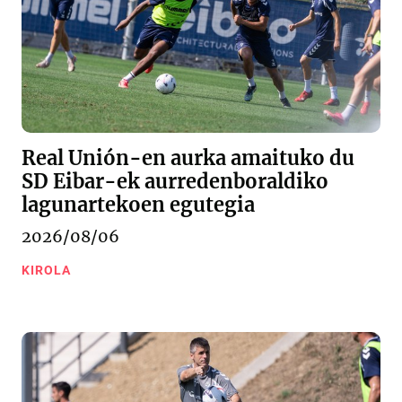
Real Unión-en aurka amaituko du
SD Eibar-ek aurredenboraldiko
lagunartekoen egutegia
2026/08/06
KIROLA