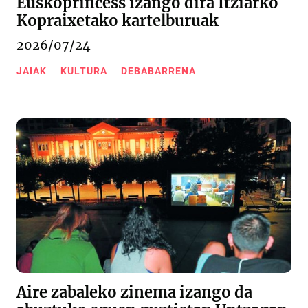
Euskoprincess izango dira Itziarko
Kopraixetako kartelburuak
2026/07/24
JAIAK
KULTURA
DEBABARRENA
Aire zabaleko zinema izango da