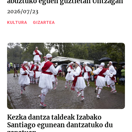
abuztuko eguen guztietan Untzagan
2026/07/23
KULTURA
GIZARTEA
Kezka dantza taldeak Izabako
Santiago egunean dantzatuko du