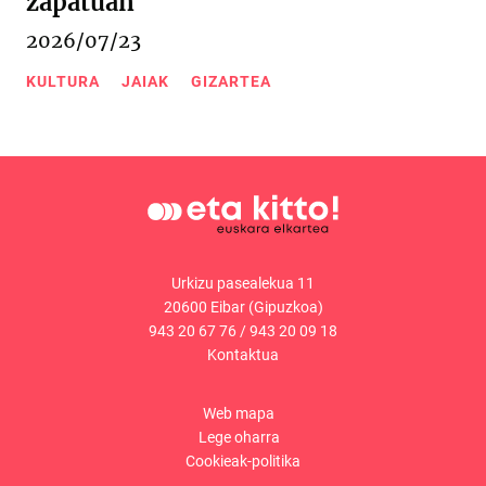
zapatuan
2026/07/23
KULTURA
JAIAK
GIZARTEA
Urkizu pasealekua 11
20600 Eibar (Gipuzkoa)
943 20 67 76
/
943 20 09 18
Kontaktua
Web mapa
Lege oharra
Cookieak-politika