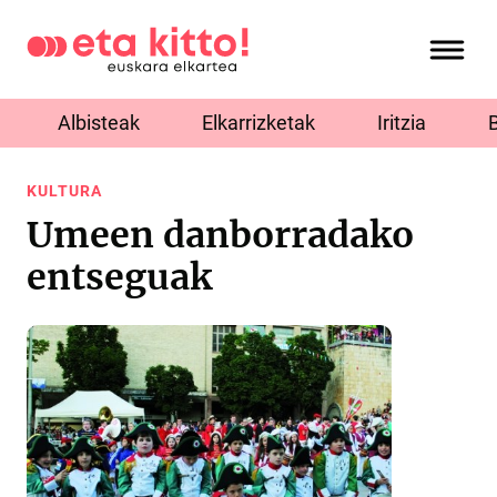
Albisteak
Elkarrizketak
Iritzia
KULTURA
Umeen danborradako
entseguak