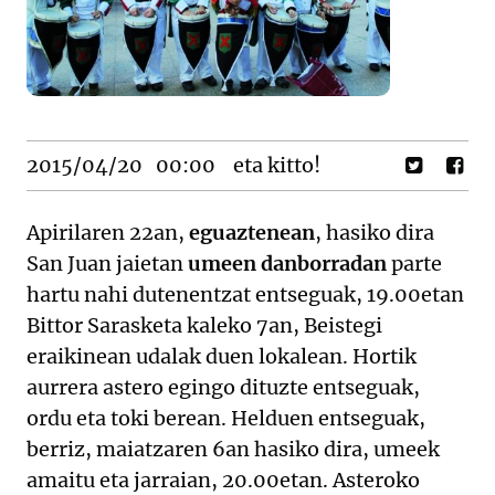
2015/04/20
00:00
eta kitto!
Apirilaren 22an,
eguaztenean
, hasiko dira
San Juan jaietan
umeen danborradan
parte
hartu nahi dutenentzat entseguak, 19.00etan
Bittor Sarasketa kaleko 7an, Beistegi
eraikinean udalak duen lokalean. Hortik
aurrera astero egingo dituzte entseguak,
ordu eta toki berean. Helduen entseguak,
berriz, maiatzaren 6an hasiko dira, umeek
amaitu eta jarraian, 20.00etan. Asteroko