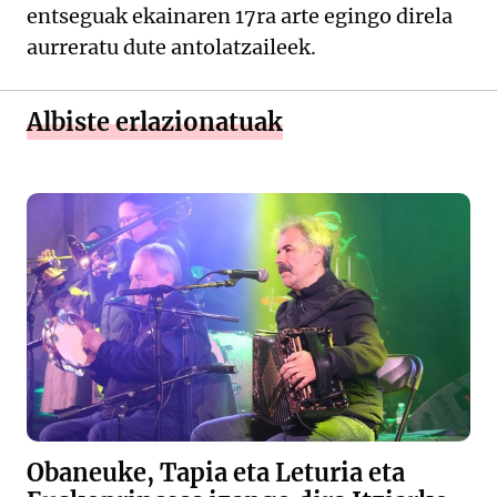
entseguak ekainaren 17ra arte egingo direla
aurreratu dute antolatzaileek.
Albiste erlazionatuak
Obaneuke, Tapia eta Leturia eta