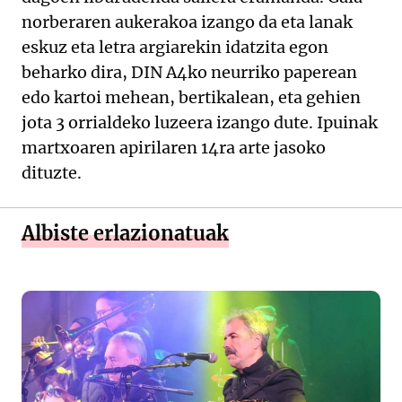
norberaren aukerakoa izango da eta lanak
eskuz eta letra argiarekin idatzita egon
beharko dira, DIN A4ko neurriko paperean
edo kartoi mehean, bertikalean, eta gehien
jota 3 orrialdeko luzeera izango dute. Ipuinak
martxoaren apirilaren 14ra arte jasoko
dituzte.
Albiste erlazionatuak