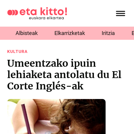
Albisteak
Elkarrizketak
Iritzia
KULTURA
Umeentzako ipuin
lehiaketa antolatu du El
Corte Inglés-ak