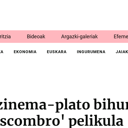
Iritzia
Bideoak
Argazki-galeriak
Efeme
ZA
EKONOMIA
EUSKARA
INGURUMENA
JAIA
zinema-plato bihur
escombro' pelikula