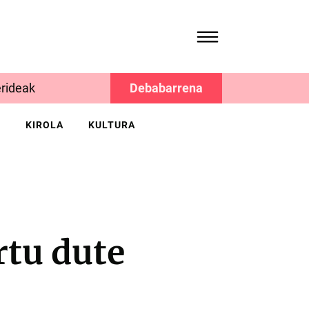
rideak
Debabarrena
K
KIROLA
KULTURA
tu dute