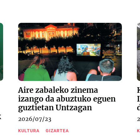
Aire zabaleko zinema
izango da abuztuko eguen
guztietan Untzagan
k
2026/07/23
KULTURA
GIZARTEA
K