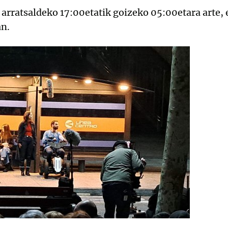
 arratsaldeko 17:00etatik goizeko 05:00etara arte,
an.