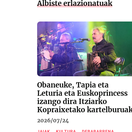
Albiste erlazionatuak
Obaneuke, Tapia eta
Leturia eta Euskoprincess
izango dira Itziarko
Kopraixetako kartelburua
2026/07/24
JAIAK
KULTURA
DEBABARRENA