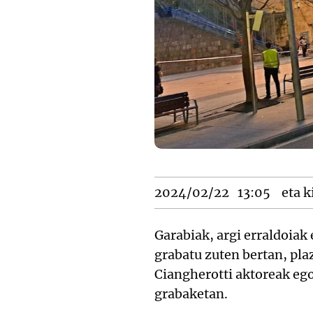
2024/02/22
13:05
eta k
Garabiak, argi erraldoiak
grabatu zuten bertan, pla
Ciangherotti aktoreak ego
grabaketan.