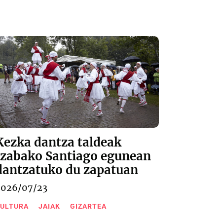
Kezka dantza taldeak
Izabako Santiago egunean
dantzatuko du zapatuan
2026/07/23
ULTURA
JAIAK
GIZARTEA