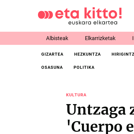
Albisteak
Elkarrizketak
GIZARTEA
HEZKUNTZA
HIRIGINT
OSASUNA
POLITIKA
KULTURA
Untzaga 
'Cuerpo 