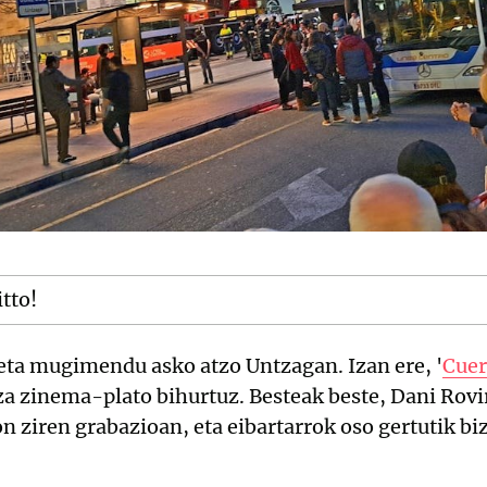
itto!
 eta mugimendu asko atzo Untzagan. Izan ere, '
Cue
za zinema-plato bihurtuz. Besteak beste, Dani Rovi
n ziren grabazioan, eta eibartarrok oso gertutik bi