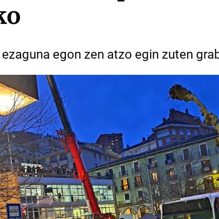
ko
e ezaguna egon zen atzo egin zuten gra