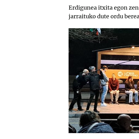
Erdigunea itxita egon zen
jarraituko dute ordu bere