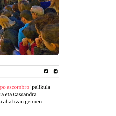
rpo escombro
' pelikula
ra eta Cassandra
zi ahal izan genuen