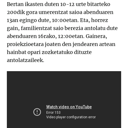
Bertan ikasten duten 10-12 urte bitarteko
200dik gora umerentzat saioa abenduaren
13an egingo dute, 10:00etan. Eta, horrez
gain, familientzat saio berezia antolatu dute
abenduaren 16rako, 12:00etan. Gainera,
proiekzioetara joaten den jendearen artean
hainbat opari zozketatuko dituzte
antolatzaileek.