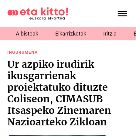
Albisteak
Elkarrizketak
Iritzia
INGURUMENA
Ur azpiko irudirik
ikusgarrienak
proiektatuko dituzte
Coliseon, CIMASUB
Itsaspeko Zinemaren
Nazioarteko Zikloan