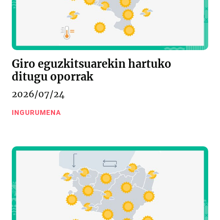
Giro eguzkitsuarekin hartuko
ditugu oporrak
2026/07/24
INGURUMENA