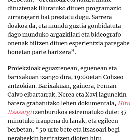
dituztenak liluratuko dituen programazio
zirraragarri bat prestatu dugu. Sarrera
doakoa da, eta mundu guztia gonbidatuta
dago munduko argazkilari eta bideografo
onenak biltzen dituen esperientzia paregabe
honetan parte hartzera”.
Proiekzioak eguaztenean, eguenean eta
barixakuan izango dira, 19:00etan Coliseo
antzokian. Barixakuan, gainera, Fernan
Calvo eibartarrak, Nerea eta Xavi lagunekin
batera grabatutako lehen dokumentala,
Hiru
Itsasargi
izenburukoa estreinatuko dute: 37
minutuko iraupena du lanak, eta egileen
berbetan, “50 urte bete eta itsasoari begi
nerabeekin begiratzen dioten hiru