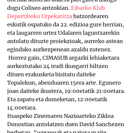
dugu Coliseo antzokian.
Eibarko Klub
Deportiboko Urpekaritza
batzordearen
eskutik ospatuko da 22. edizioa gure herrian,
eta laugarren urtez Udalaren laguntzarekin
antolatu dituzte proiekzioak, aurreko astean
egindako aurkezpenean azaldu zutenez.
Horrez gain, CIMASUB argazki lehiaketara
aurkeztutako 24 irudi ikusgarri biltzen
dituen erakusketa bisitatu daiteke
Topalekun, abenduaren 15era arte. Egunero
joan daiteke ikustera, 19:00etatik 21:00etara.
Eta zapatu eta domeketan, 12:00etatik
14:00etara.
Itsaspeko Zinemaren Nazioarteko Zikloa
Donostian antolatzen duen David Sanchezen
berbetan, “ozeanoak eta natura maite