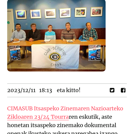
2023/12/11
18:13
eta kitto!
CIMASUB Itsaspeko Zinemaren Nazioarteko
Zikloaren 23/24 Tourra
ren eskutik, aste
honetan itsaspeko zinemako dokumental
onenak ikusteko aukera paregabea izango