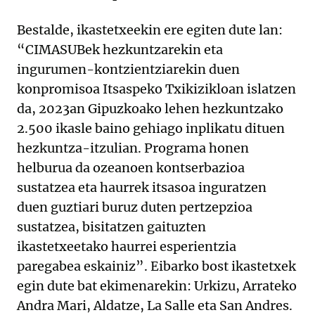
Bestalde, ikastetxeekin ere egiten dute lan:
“CIMASUBek hezkuntzarekin eta
ingurumen-kontzientziarekin duen
konpromisoa Itsaspeko Txikizikloan islatzen
da, 2023an Gipuzkoako lehen hezkuntzako
2.500 ikasle baino gehiago inplikatu dituen
hezkuntza-itzulian. Programa honen
helburua da ozeanoen kontserbazioa
sustatzea eta haurrek itsasoa inguratzen
duen guztiari buruz duten pertzepzioa
sustatzea, bisitatzen gaituzten
ikastetxeetako haurrei esperientzia
paregabea eskainiz”. Eibarko bost ikastetxek
egin dute bat ekimenarekin: Urkizu, Arrateko
Andra Mari, Aldatze, La Salle eta San Andres.