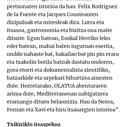
pertsonaren istorioa da hau. Felix Rodriguez
de la Fuente eta Jacques Cousteauren
dizipuluak eta miresleak dira. Lurra eta
itsasoa, gastronomia eta bizitza ona maite
dituzte. Egun batean, Euskal Herriko leku
eder batean, mahai baten inguruan eserita,
onddo nahaste bat, bakailao bat pin pin erara
eta txakolin botila batzuk dastatu ondoren,
gora etorri eta dokumentalista zientifiko,
batzarkide eta urpekari bihurtzea amesten
dute. Horretarako, OLATUA abenturaren
arima dute, Mediterraneoan nabigatzera
eramango dituen belaontzia. Hau da Nerea,
Fernan eta Xavi eta hiru itsasargien istorioa”.
Txikiziklo itsaspekoa