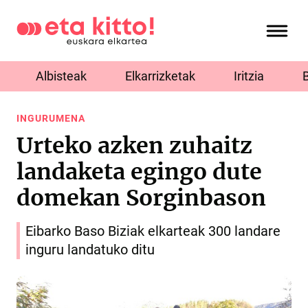
Albisteak
Elkarrizketak
Iritzia
INGURUMENA
Urteko azken zuhaitz
landaketa egingo dute
domekan Sorginbason
Eibarko Baso Biziak elkarteak 300 landare
inguru landatuko ditu