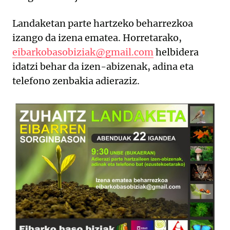
Landaketan parte hartzeko beharrezkoa
izango da izena ematea. Horretarako,
eibarkobasobiziak@gmail.com
helbidera
idatzi behar da izen-abizenak, adina eta
telefono zenbakia adieraziz.