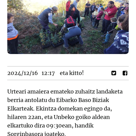
2024/12/16
12:17
eta kitto!
Urteari amaiera emateko zuhaitz landaketa
berria antolatu du Eibarko Baso Biziak
Elkarteak. Ekintza domekan egingo da,
hilaren 22an, eta Unbeko goiko aldean
elkartuko dira 09:30ean, handik
Sorginbasora joateko.