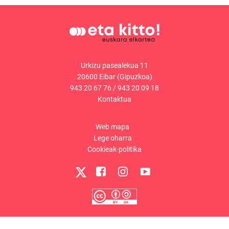
Urkizu pasealekua 11
20600 Eibar (Gipuzkoa)
943 20 67 76
/
943 20 09 18
Kontaktua
Web mapa
Lege oharra
Cookieak-politika