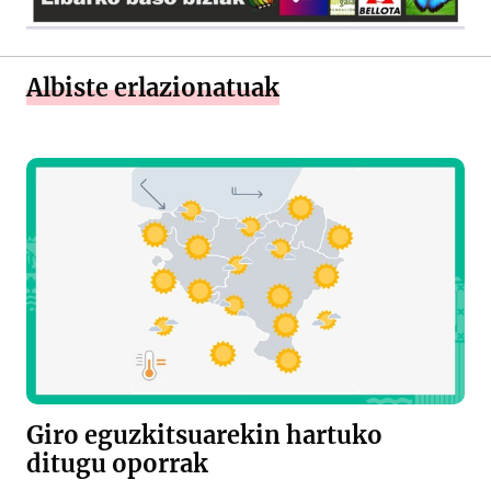
Albiste erlazionatuak
Giro eguzkitsuarekin hartuko
ditugu oporrak