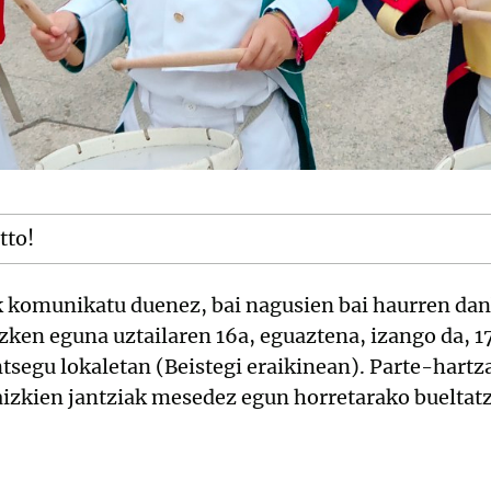
tto!
komunikatu duenez, bai nagusien bai haurren dan
zken eguna uztailaren 16a, eguaztena, izango da, 1
tsegu lokaletan (Beistegi eraikinean). Parte-hartza
aizkien jantziak mesedez egun horretarako bueltatz