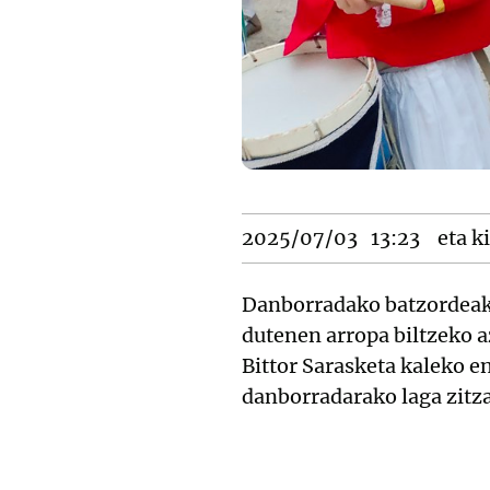
2025/07/03
13:23
eta ki
Danborradako batzordeak 
dutenen arropa biltzeko a
Bittor Sarasketa kaleko en
danborradarako laga zitz