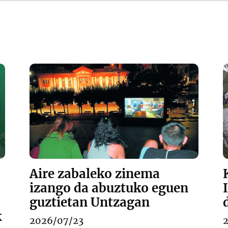
Aire zabaleko zinema
izango da abuztuko eguen
guztietan Untzagan
k
2026/07/23