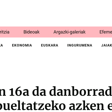
Iritzia
Bideoak
Argazki-galeriak
Efeme
ZA
EKONOMIA
EUSKARA
INGURUMENA
JAIA
en 16a da danborra
bueltatzeko azken