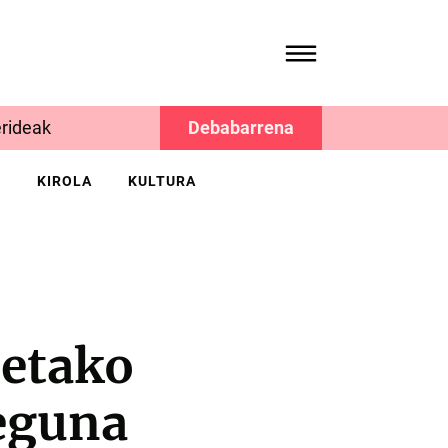
rideak
Debabarrena
K
KIROLA
KULTURA
detako
 eguna