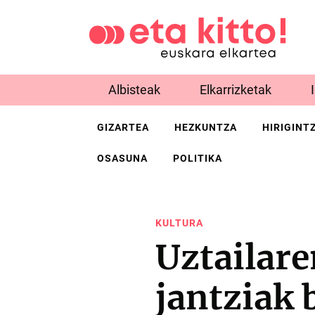
Albisteak
Elkarrizketak
GIZARTEA
HEZKUNTZA
HIRIGINT
OSASUNA
POLITIKA
KULTURA
Uztailar
jantziak 