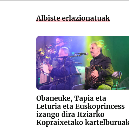
Albiste erlazionatuak
Obaneuke, Tapia eta
Leturia eta Euskoprincess
izango dira Itziarko
Kopraixetako kartelburua