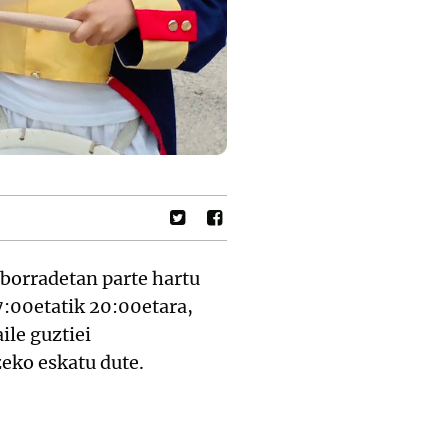
borradetan parte hartu
7:00etatik 20:00etara,
ile guztiei
eko eskatu dute.