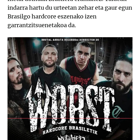
indarra hartu du urteetan zehar eta gaur egun
Brasilgo hardcore eszenako izen
garrantzitsuenetakoa da.