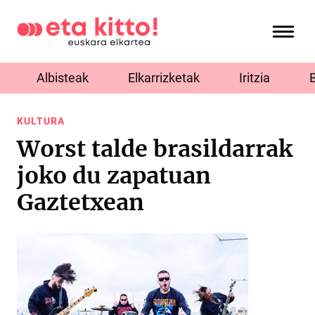
Albisteak
Elkarrizketak
Iritzia
KULTURA
Worst talde brasildarrak
joko du zapatuan
Gaztetxean