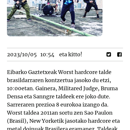
2023/10/05
10:54
eta kitto!
Eibarko Gaztetxeak Worst hardcore talde
brasildarraren kontzertua jasoko du etzi,
10:00etan. Gainera, Militared Judge, Bruma
Densa eta Sanngre taldeek ere joko dute.
Sarreraren prezioa 8 eurokoa izango da.
Worst taldea 2011an sortu zen Sao Paulon
(Brasil), New Yorketik jasotako hardcore eta
metal doinuak Brasilera eramanez. Taldeak