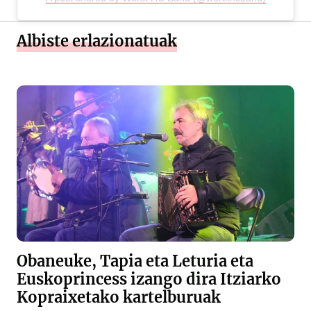
Albiste erlazionatuak
Obaneuke, Tapia eta Leturia eta
Euskoprincess izango dira Itziarko
Kopraixetako kartelburuak