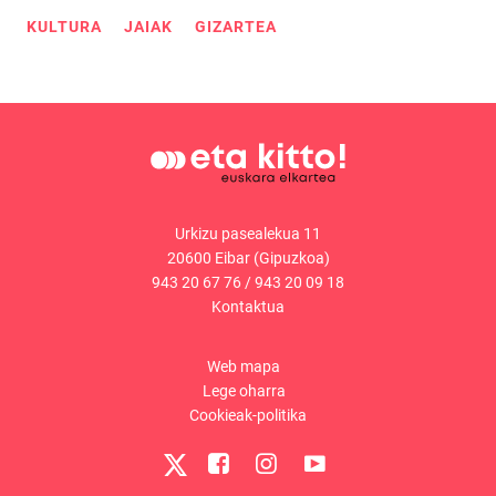
KULTURA
JAIAK
GIZARTEA
Urkizu pasealekua 11
20600 Eibar (Gipuzkoa)
943 20 67 76
/
943 20 09 18
Kontaktua
Web mapa
Lege oharra
Cookieak-politika