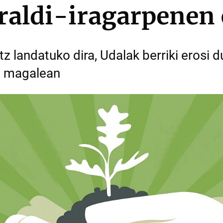
uraldi-iragarpenen
z landatuko dira, Udalak berriki erosi
en magalean