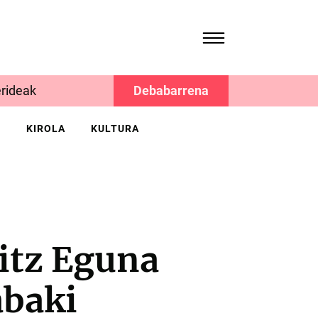
rideak
Debabarrena
K
KIROLA
KULTURA
itz Eguna
abaki