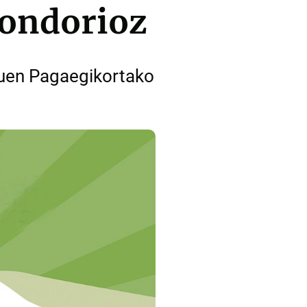
 ondorioz
 duen Pagaegikortako