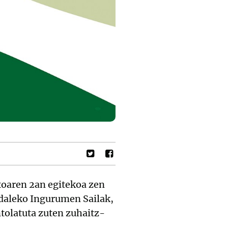
xoaren 2an egitekoa zen
Udaleko Ingurumen Sailak,
tolatuta zuten zuhaitz-