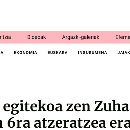
Iritzia
Bideoak
Argazki-galeriak
Efeme
ZA
EKONOMIA
EUSKARA
INGURUMENA
JAIA
 egitekoa zen Zuha
n 6ra atzeratzea er