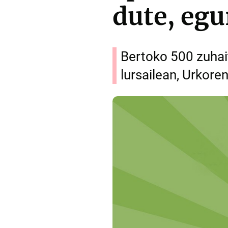
dute, eg
Bertoko 500 zuhait
lursailean, Urkor