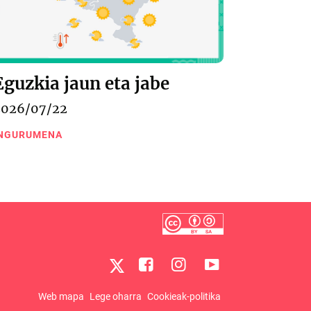
Eguzkia jaun eta jabe
2026/07/22
NGURUMENA
Web mapa
Lege oharra
Cookieak-politika