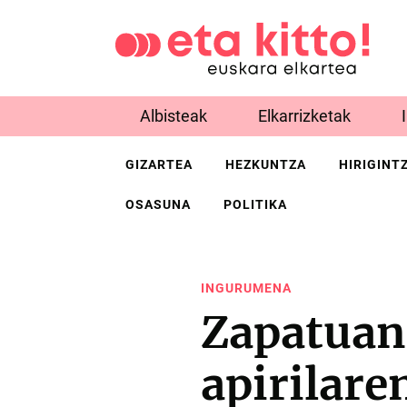
Albisteak
Elkarrizketak
GIZARTEA
HEZKUNTZA
HIRIGINT
OSASUNA
POLITIKA
INGURUMENA
Zapatuan
apirilare