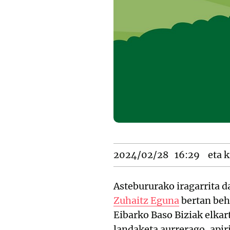
2024/02/28
16:29
eta k
Astebururako iragarrita 
Zuhaitz Eguna
bertan beh
Eibarko Baso Biziak elkar
landaketa aurrerago, apir