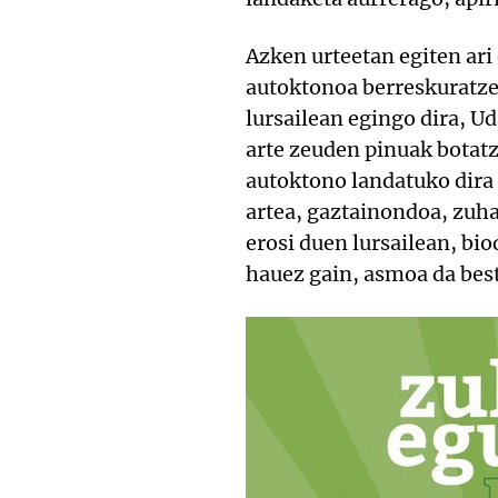
Azken urteetan egiten ari
autoktonoa berreskuratz
lursailean egingo dira, Ud
arte zeuden pinuak botat
autoktono landatuko dira 
artea, gaztainondoa, zuha
erosi duen lursailean, bio
hauez gain, asmoa da bes