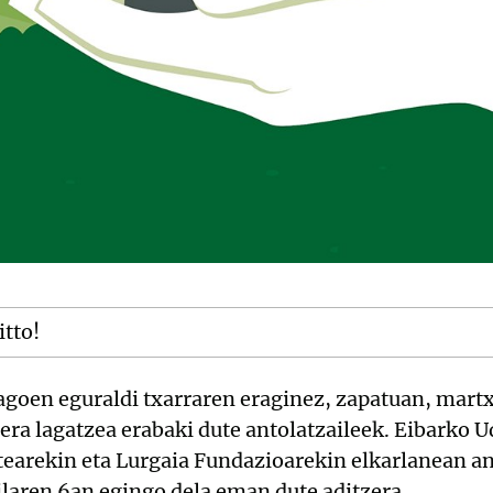
itto!
dagoen eguraldi txarraren eraginez, zapatuan, mart
era lagatzea erabaki dute antolatzaileek. Eibarko 
tearekin eta Lurgaia Fundazioarekin elkarlanean an
ilaren 6an egingo dela eman dute aditzera.