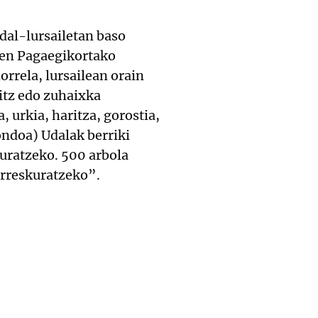
dal-lursailetan baso
oen Pagaegikortako
orrela, lursailean orain
itz edo zuhaixka
 urkia, haritza, gorostia,
ondoa) Udalak berriki
kuratzeko. 500 arbola
berreskuratzeko”.