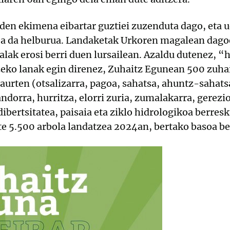
 den ekimena eibartar guztiei zuzenduta dago, eta u
ea da helburua. Landaketak Urkoren magalean dag
alak erosi berri duen lursailean. Azaldu dutenez, “h
zeko lanak egin direnez, Zuhaitz Egunean 500 zuha
aurten (otsalizarra, pagoa, sahatsa, ahuntz-sahatsa,
ndorra, hurritza, elorri zuria, zumalakarra, gerezi
dibertsitatea, paisaia eta ziklo hidrologikoa berres
te 5.500 arbola landatzea 2024an, bertako basoa 