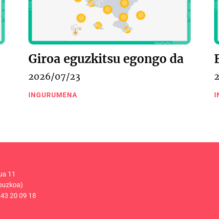
Giroa eguzkitsu egongo da
2026/07/23
INGURUMENA
I
ua 11
puzkoa)
43 20 09 18