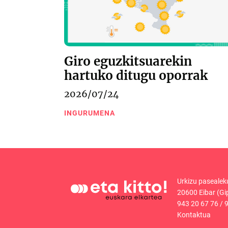
Giro eguzkitsuarekin
hartuko ditugu oporrak
2026/07/24
INGURUMENA
Urkizu pasealek
20600 Eibar (Gi
943 20 67 76
/
9
Kontaktua