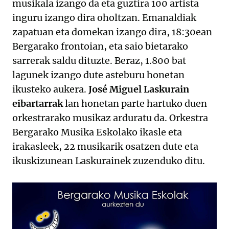
musikala izango da eta guztira 100 artista
inguru izango dira oholtzan. Emanaldiak
zapatuan eta domekan izango dira, 18:30ean
Bergarako frontoian, eta saio bietarako
sarrerak saldu dituzte. Beraz, 1.800 bat
lagunek izango dute asteburu honetan
ikusteko aukera.
José Miguel Laskurain
eibartarrak
lan honetan parte hartuko duen
orkestrarako musikaz arduratu da. Orkestra
Bergarako Musika Eskolako ikasle eta
irakasleek, 22 musikarik osatzen dute eta
ikuskizunean Laskurainek zuzenduko ditu.