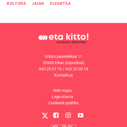
KULTURA
JAIAK
GIZARTEA
Urkizu pasealekua 11
20600 Eibar (Gipuzkoa)
943 20 67 76
/
943 20 09 18
Kontaktua
Web mapa
Lege oharra
Cookieak-politika