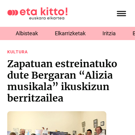
Albisteak
Elkarrizketak
Iritzia
KULTURA
Zapatuan estreinatuko
dute Bergaran “Alizia
musikala” ikuskizun
berritzailea