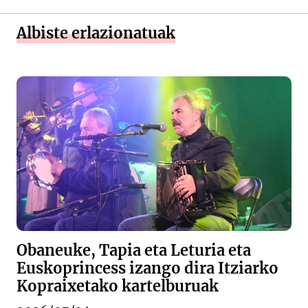
Albiste erlazionatuak
Obaneuke, Tapia eta Leturia eta
Euskoprincess izango dira Itziarko
Kopraixetako kartelburuak