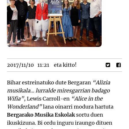
2017/11/10
11:21
eta kitto!
Bihar estreinatuko dute Bergaran
“Alizia
musikala… lurralde miresgarrian badago
Wifia”
, Lewis Carroll-en
“Alice in the
Wonderland”
lana oinarri modura hartuta
Bergarako Musika Eskolak
sortu duen
ikuskizuna. Bi ordu inguru iraungo dituen