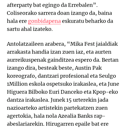
afterparty bat egingo da Errebalen”.
Coliseorako sarrera doan izango da, baina
hala ere
gonbidapena
eskuratu beharko da
sartu ahal izateko.
Antolatzaileen arabera, “Mika Fest jaialdiak
arrakasta handia izan zuen iaz, eta aurten
aurreikuspenak gainditzea espero da. Bertan
izango dira, besteak beste, Austin Pak
koreografo, dantzari profesional eta Seulgo
1Million eskola ospetsuko irakaslea, eta June
Higuera Bilboko Euri Danceko eta Kpop-eko
dantza irakaslea. Junek 15 urterekin jada
nazioarteko artistekin partekatzen zuen
agertokia, hala nola Azealia Banks rap-
abeslariarekin. Hirugarren epaile bat ere