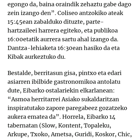
egongo da, baina oraindik zehaztu gabe dago
zein izango den”. Coliseo antzokiko ateak
15:45ean zabalduko dituzte, parte-
hartzaileei harrera egiteko, eta publikoa
16:00etatik aurrera sartu ahal izango da.
Dantza-lehiaketa 16:30ean hasiko da eta
Kibak aurkeztuko du.
Bestalde, berritasun gisa, pintxo eta edari
asiarren ibilbide gastronomikoa antolatu
dute, Eibarko ostalariekin elkarlanean:
“Asmoa herritarrei Asiako sukaldaritzan
inspiratutako zapore paregabeez gozatzeko
aukera ematea da”. Horrela, Eibarko 14
tabernatan (Slow, Kontent, Topaleku,
Arkupe, Txoko, Ametsa, Guridi, Koskor, Chic,