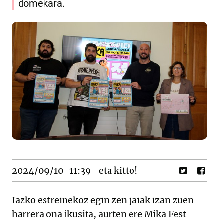
domekara.
2024/09/10
11:39
eta kitto!
Iazko estreinekoz egin zen jaiak izan zuen
harrera ona ikusita, aurten ere Mika Fest