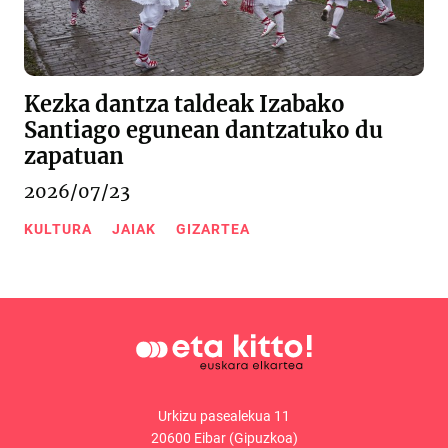
Kezka dantza taldeak Izabako
Santiago egunean dantzatuko du
zapatuan
2026/07/23
KULTURA
JAIAK
GIZARTEA
Urkizu pasealekua 11
20600 Eibar (Gipuzkoa)