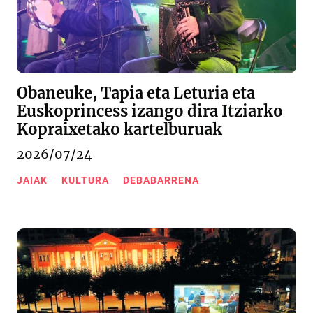
Obaneuke, Tapia eta Leturia eta
Euskoprincess izango dira Itziarko
Kopraixetako kartelburuak
2026/07/24
JAIAK
KULTURA
DEBABARRENA