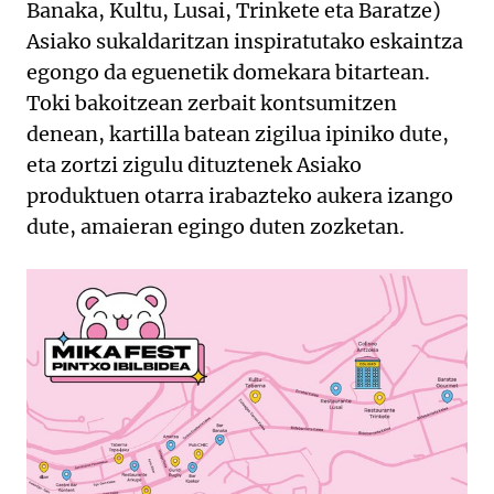
Banaka, Kultu, Lusai, Trinkete eta Baratze)
Asiako sukaldaritzan inspiratutako eskaintza
egongo da eguenetik domekara bitartean.
Toki bakoitzean zerbait kontsumitzen
denean, kartilla batean zigilua ipiniko dute,
eta zortzi zigulu dituztenek Asiako
produktuen otarra irabazteko aukera izango
dute, amaieran egingo duten zozketan.