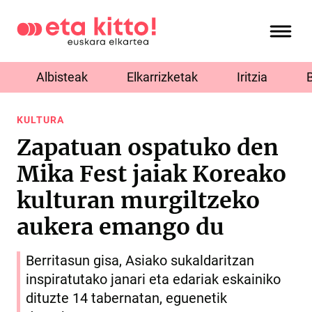
Albisteak
Elkarrizketak
Iritzia
KULTURA
Zapatuan ospatuko den
Mika Fest jaiak Koreako
kulturan murgiltzeko
aukera emango du
Berritasun gisa, Asiako sukaldaritzan
inspiratutako janari eta edariak eskainiko
dituzte 14 tabernatan, eguenetik