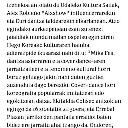
izenekoa antolatu du Udaleko Kultura Sailak,
Alex Robleño "Alxshow" influencerrarekin
eta Euri dantza taldearekin elkarlanean. Atzo
egindako aurkezpenean esan zutenez,
jaialdiak mundu mailan ospetsu egin diren
Hego Koreako kulturaren hainbat
adierazpide ikusarazi nahi ditu: “Mika Fest
dantza asiarraren eta cover dance-aren
jarraitzaileei eta fenomeno kultural horri
buruz gehiago jakin nahi duten guztiei
zuzenduta dago bereziki. Cover-dance hori
koreografia popularrak imitatzean edo
egokitzean datza. Ekitaldia Coliseo antzokian
egingo da 16:00etatik 21:30era, eta Errebal
Plazan jarriko den pantaila erraldoi baten
bidez ere jarraitu ahal izango da. Ondoren,