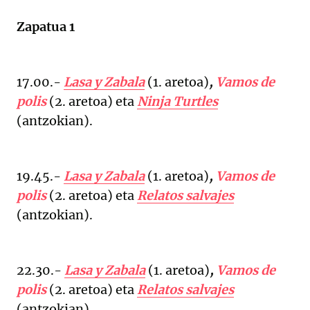
Zapatua 1
17.00.-
Lasa y Zabala
(
1. aretoa)
,
Vamos de
polis
(2. aretoa)
eta
Ninja Turtles
(antzokian).
19.45.-
Lasa y Zabala
(
1. aretoa)
,
Vamos de
polis
(2. aretoa)
eta
Relatos salvajes
(antzokian).
22.30.-
Lasa y Zabala
(
1. aretoa)
,
Vamos de
polis
(2. aretoa)
eta
Relatos salvajes
(antzokian).