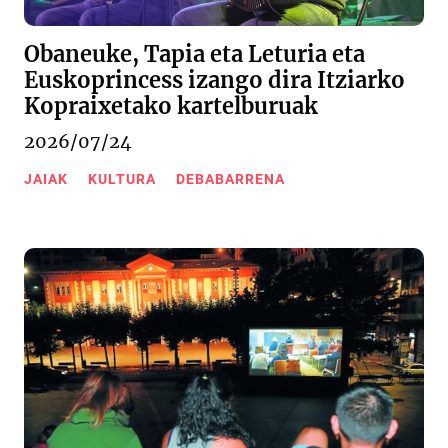
Obaneuke, Tapia eta Leturia eta
Euskoprincess izango dira Itziarko
Kopraixetako kartelburuak
2026/07/24
JAIAK
KULTURA
DEBABARRENA