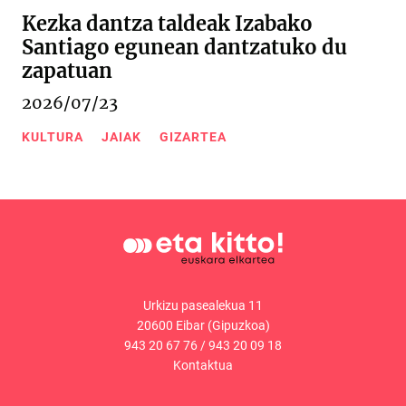
Kezka dantza taldeak Izabako
Santiago egunean dantzatuko du
zapatuan
2026/07/23
KULTURA
JAIAK
GIZARTEA
Urkizu pasealekua 11
20600 Eibar (Gipuzkoa)
943 20 67 76
/
943 20 09 18
Kontaktua