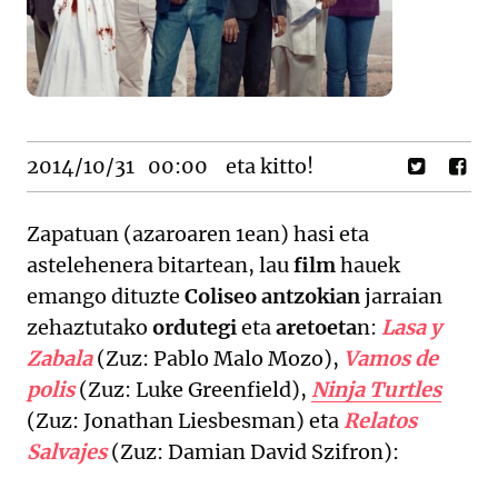
2014/10/31
00:00
eta kitto!
Zapatuan (azaroaren 1ean) hasi eta
astelehenera bitartean, lau
film
hauek
emango dituzte
Coliseo antzokian
jarraian
zehaztutako
ordutegi
eta
aretoeta
n:
Lasa y
Zabala
(Zuz: Pablo Malo Mozo),
Vamos de
polis
(Zuz: Luke Greenfield),
Ninja Turtles
(Zuz: Jonathan Liesbesman) eta
Relatos
Salvajes
(Zuz: Damian David Szifron):