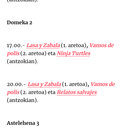
Domeka 2
17.00.-
Lasa y Zabala
(
1. aretoa)
,
Vamos de
polis
(2. aretoa)
eta
Ninja Turtles
(antzokian).
20.00.-
Lasa y Zabala
(
1. aretoa)
,
Vamos de
polis
(2. aretoa)
eta
Relatos salvajes
(antzokian).
Astelehena 3