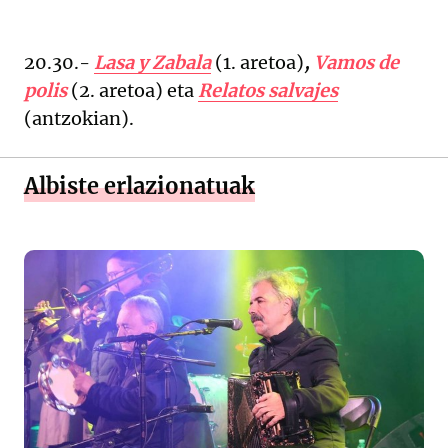
20.30.-
Lasa y Zabala
(
1. aretoa)
,
Vamos de
polis
(2. aretoa)
eta
Relatos salvajes
(antzokian).
Albiste erlazionatuak