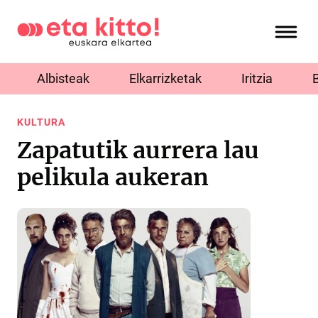
Albisteak
Elkarrizketak
Iritzia
KULTURA
Zapatutik aurrera lau
pelikula aukeran