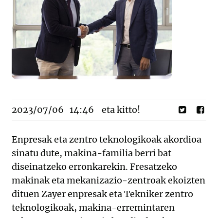
2023/07/06
14:46
eta kitto!
Enpresak eta zentro teknologikoak akordioa
sinatu dute, makina-familia berri bat
diseinatzeko erronkarekin. Fresatzeko
makinak eta mekanizazio-zentroak ekoizten
dituen Zayer enpresak eta Tekniker zentro
teknologikoak, makina-erremintaren