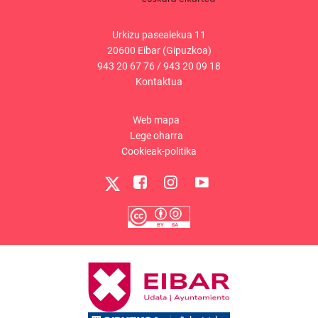
Urkizu pasealekua 11
20600 Eibar (Gipuzkoa)
943 20 67 76
/
943 20 09 18
Kontaktua
Web mapa
Lege oharra
Cookieak-politika