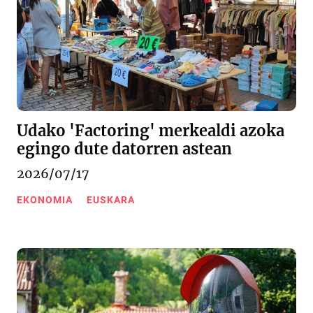
Udako 'Factoring' merkealdi azoka
egingo dute datorren astean
2026/07/17
EKONOMIA
EUSKARA