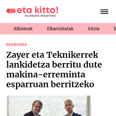
Albisteak
Elkarrizketak
Iritzia
EKONOMIA
Zayer eta Teknikerrek
lankidetza berritu dute
makina-erreminta
esparruan berritzeko