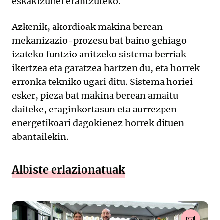
eskakizunei erantzuteko.
Azkenik, akordioak makina berean
mekanizazio-prozesu bat baino gehiago
izateko funtzio anitzeko sistema berriak
ikertzea eta garatzea hartzen du, eta horrek
erronka tekniko ugari ditu. Sistema horiei
esker, pieza bat makina berean amaitu
daiteke, eraginkortasun eta aurrezpen
energetikoari dagokienez horrek dituen
abantailekin.
Albiste erlazionatuak