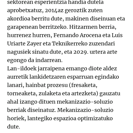
sektorean esperientzia handia dutela
aprobetxatuz, 2014az geroztik zuten
akordioa berritu dute, makinen diseinuan eta
garapenean berritzeko. Hitzarmen berria,
hurrenez hurren, Fernando Arocena eta Luis
Uriarte Zayer eta Teknikerreko zuzendari
nagusiek sinatu dute, eta 2029. urtera arte
egongo da indarrean.
Lan-ildoek jarraipena emango diote aldez
aurretik lankidetzaren esparruan egindako
lanari, hainbat prozesu (fresaketa,
torneaketa, zulaketa eta artezketa) gauzatu
ahal izango dituen mekanizazio-soluzio
berriak diseinatuz. Mekanizazio-soluzio
horiek, lantegiko espazioa optimizatuko
dute.