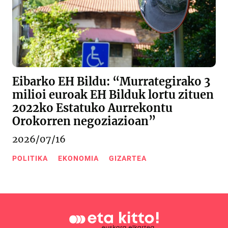
Eibarko EH Bildu: “Murrategirako 3
milioi euroak EH Bilduk lortu zituen
2022ko Estatuko Aurrekontu
Orokorren negoziazioan”
2026/07/16
POLITIKA
EKONOMIA
GIZARTEA