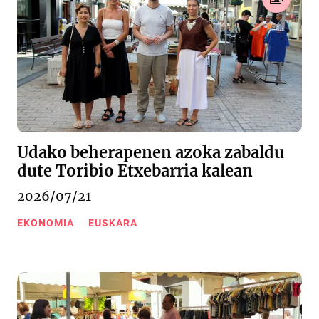
Udako beherapenen azoka zabaldu
dute Toribio Etxebarria kalean
2026/07/21
EKONOMIA
EUSKARA