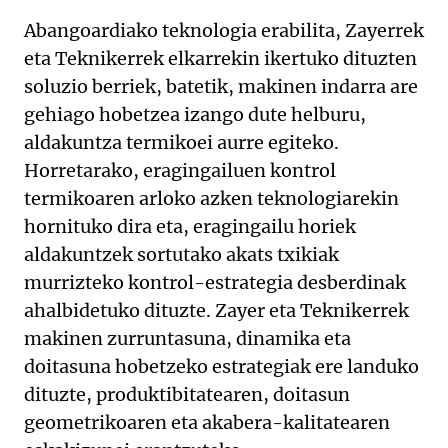
Abangoardiako teknologia erabilita, Zayerrek
eta Teknikerrek elkarrekin ikertuko dituzten
soluzio berriek, batetik, makinen indarra are
gehiago hobetzea izango dute helburu,
aldakuntza termikoei aurre egiteko.
Horretarako, eragingailuen kontrol
termikoaren arloko azken teknologiarekin
hornituko dira eta, eragingailu horiek
aldakuntzek sortutako akats txikiak
murrizteko kontrol-estrategia desberdinak
ahalbidetuko dituzte. Zayer eta Teknikerrek
makinen zurruntasuna, dinamika eta
doitasuna hobetzeko estrategiak ere landuko
dituzte, produktibitatearen, doitasun
geometrikoaren eta akabera-kalitatearen