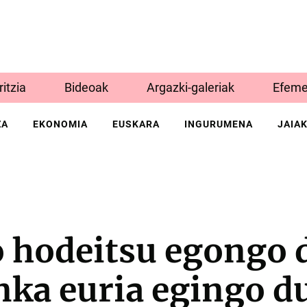
Iritzia
Bideoak
Argazki-galeriak
Efeme
ZA
EKONOMIA
EUSKARA
INGURUMENA
JAIA
 hodeitsu egongo d
nka euria egingo d