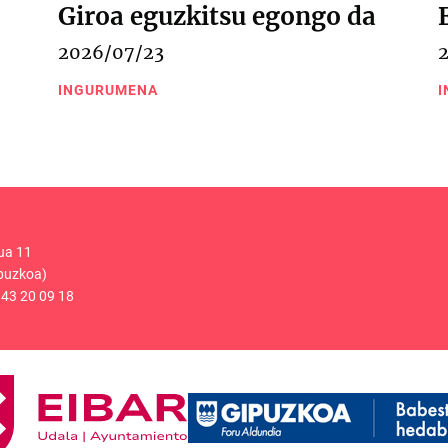
Giroa eguzkitsu egongo da
2026/07/23
INGURUMENA
I
ua 11
puzkoa)
43 20 09 18