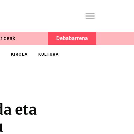
rideak
Debabarrena
K
KIROLA
KULTURA
a eta
u