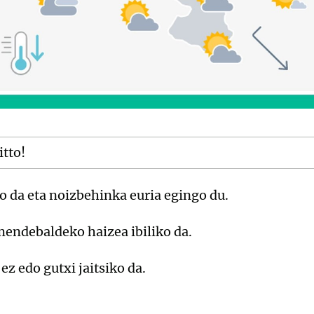
itto!
 da eta noizbehinka euria egingo du.
ndebaldeko haizea ibiliko da.
z edo gutxi jaitsiko da.