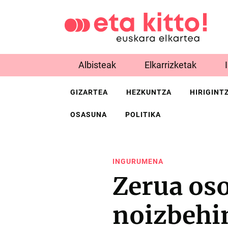
Albisteak
Elkarrizketak
GIZARTEA
HEZKUNTZA
HIRIGINT
OSASUNA
POLITIKA
INGURUMENA
Zerua oso
noizbehi