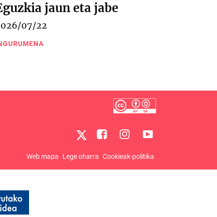
Eguzkia jaun eta jabe
2026/07/22
NGURUMENA
Web mapa
Lege oharra
Cookieak-politika