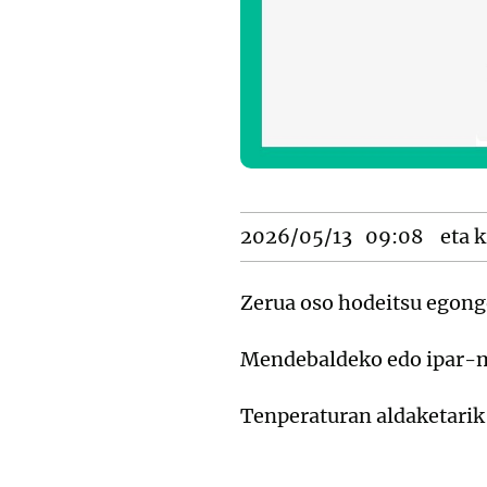
2026/05/13
09:08
eta k
Zerua oso hodeitsu egongo
Mendebaldeko edo ipar-me
Tenperaturan aldaketarik e