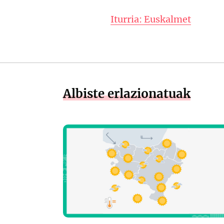
Iturria: Euskalmet
Albiste erlazionatuak