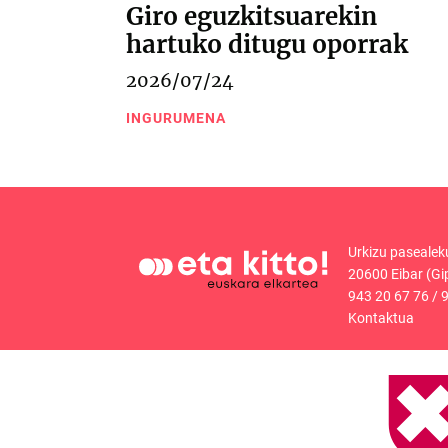
Giro eguzkitsuarekin
hartuko ditugu oporrak
2026/07/24
INGURUMENA
Urkizu pasealek
20600 Eibar (Gi
943 20 67 76
/
9
Kontaktua