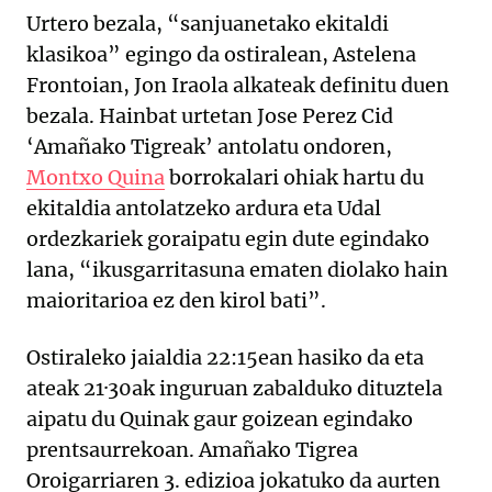
Urtero bezala, “sanjuanetako ekitaldi
klasikoa” egingo da ostiralean, Astelena
Frontoian, Jon Iraola alkateak definitu duen
bezala. Hainbat urtetan Jose Perez Cid
‘Amañako Tigreak’ antolatu ondoren,
Montxo Quina
borrokalari ohiak hartu du
ekitaldia antolatzeko ardura eta Udal
ordezkariek goraipatu egin dute egindako
lana, “ikusgarritasuna ematen diolako hain
maioritarioa ez den kirol bati”.
Ostiraleko jaialdia 22:15ean hasiko da eta
ateak 21·30ak inguruan zabalduko dituztela
aipatu du Quinak gaur goizean egindako
prentsaurrekoan. Amañako Tigrea
Oroigarriaren 3. edizioa jokatuko da aurten