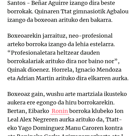
Santos - Beñar Aguirre izango dira beste
borrokak. Quinaren Ttat gimnasiotik Agbalou
izango da boxeoan arituko den bakarra.
Boxeoarekin jarraituz, neo-profesional
arteko borroka izango da lehia estelarra.
“Profesionaletara heltzear dauden
borrokalariak arituko dira nor baino nor”,
Quinak dioenez. Horrela, Ignacio Mendoza
eta Adrian Martin arituko dira elkarren aurka.
Boxeoaz gain, wushu arte martziala ikusteko
aukera ere egongo da hiru borrokarekin.
Bertan, Eibarko
Ronin
borroka klubeko Ion
Leal Alex Negreren aurka arituko da, Ttatt-
eko Yago Dominguez Manu Caroren kontra