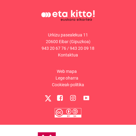
Urkizu pasealekua 11
20600 Eibar (Gipuzkoa)
943 20 67 76
/
943 20 09 18
Kontaktua
Web mapa
Lege oharra
Cookieak-politika