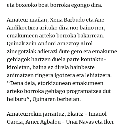
eta boxeoko bost borroka egongo dira.
Amateur mailan, Xena Barbudo eta Ane
Andikoetxea arituko dira nor baino nor,
emakumeen arteko borroka bakarrean.
Quinak zein Andoni Ameztoy Kirol
zinegotziak adierazi dute gero eta emakume
gehiagok hartzen duela parte kontaktu-
kiroletan, baina ez direla hainbeste
animatzen ringera igotzera eta lehiatzera.
“Dena dela, etorkizunean emakumeen
arteko borroka gehiago programatzea dut
helburu”, Quinaren berbetan.
Amateurrekin jarraituz, Ekaitz - Imanol
Garcia, Amer Agbalou - Unai Navas eta Iker