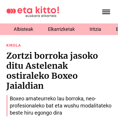
Albisteak
Elkarrizketak
Iritzia
KIROLA
Zortzi borroka jasoko
ditu Astelenak
ostiraleko Boxeo
Jaialdian
Boxeo amateurreko lau borroka, neo-
profesionaleko bat eta wushu modalitateko
beste hiru egongo dira