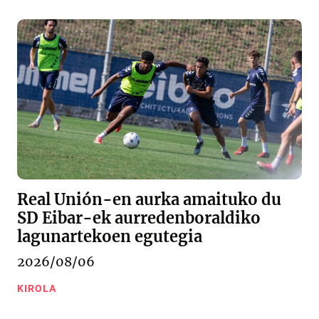
Real Unión-en aurka amaituko du
SD Eibar-ek aurredenboraldiko
lagunartekoen egutegia
2026/08/06
KIROLA