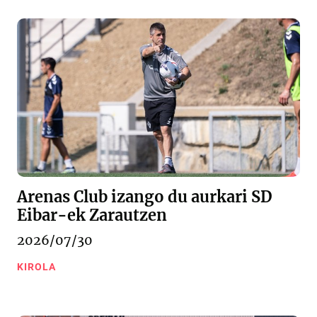
Arenas Club izango du aurkari SD
Eibar-ek Zarautzen
2026/07/30
KIROLA