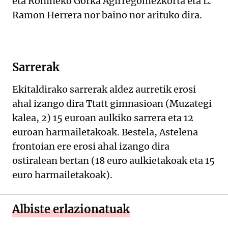
eta Ronineko Gorka Agirregomezkorta eta L.
Ramon Herrera nor baino nor arituko dira.
Sarrerak
Ekitaldirako sarrerak aldez aurretik erosi
ahal izango dira Ttatt gimnasioan (Muzategi
kalea, 2) 15 euroan aulkiko sarrera eta 12
euroan harmailetakoak. Bestela, Astelena
frontoian ere erosi ahal izango dira
ostiralean bertan (18 euro aulkietakoak eta 15
euro harmailetakoak).
Albiste erlazionatuak