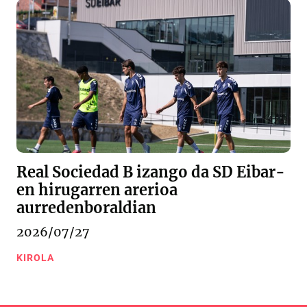
Real Sociedad B izango da SD Eibar-
en hirugarren arerioa
aurredenboraldian
2026/07/27
KIROLA