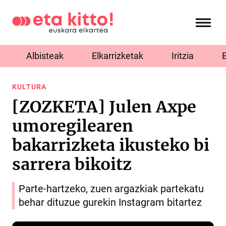
Albisteak
Elkarrizketak
Iritzia
KULTURA
[ZOZKETA] Julen Axpe
umoregilearen
bakarrizketa ikusteko bi
sarrera bikoitz
Parte-hartzeko, zuen argazkiak partekatu
behar dituzue gurekin Instagram bitartez