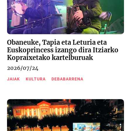
Obaneuke, Tapia eta Leturia eta
Euskoprincess izango dira Itziarko
Kopraixetako kartelburuak
2026/07/24
JAIAK
KULTURA
DEBABARRENA