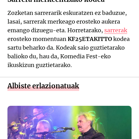
Zozketan sarrerarik eskuratzen ez baduzue,
lasai, sarrerak merkeago erosteko aukera
emango dizuegu-eta. Horretarako,
sarrerak
erosteko momentuan
KF25ETAKITTO
kodea
sartu beharko da. Kodeak saio guztietarako
balioko du, hau da, Komedia Fest-eko
ikuskizun guztietarako.
Albiste erlazionatuak