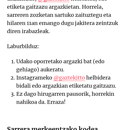
etiketa gaitzazu argazkietan. Horrela,
sarreren zozketan sartuko zaituztegu eta
hilaren 11an emango dugu jakitera zeintzuk
diren irabazleak.
Laburbilduz:
Udako oporretako argazki bat (edo
gehiago) aukeratu.
Instagrameko
@gaztekitto
helbidera
bidali edo argazkian etiketatu gaitzazu.
Ez dago hirugarren pausorik, horrekin
nahikoa da. Erraza!
Sarrera merkeentzako kodea