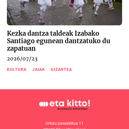
Kezka dantza taldeak Izabako
Santiago egunean dantzatuko du
zapatuan
2026/07/23
KULTURA
JAIAK
GIZARTEA
Urkizu pasealekua 11