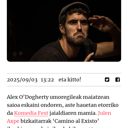
2025/09/03
13:22
eta kitto!
Alex O’Dogherty umoregileak maiatzean
saioa eskaini ondoren, aste hauetan etorriko
da
Komedia Fest
jaialdiaren mamia.
Julen
Axpe
bizkaitarrak ‘Camino al Existo’