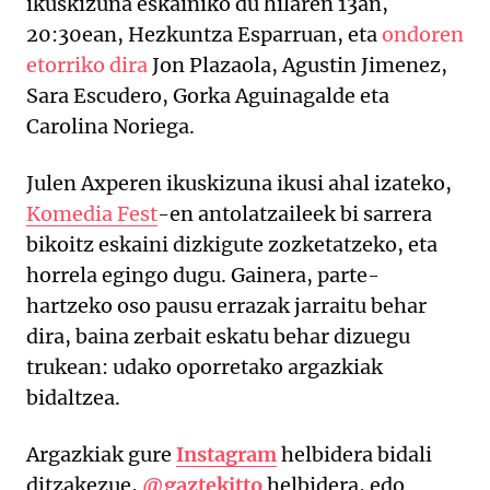
ikuskizuna eskainiko du hilaren 13an,
20:30ean, Hezkuntza Esparruan, eta
ondoren
etorriko dira
Jon Plazaola, Agustin Jimenez,
Sara Escudero, Gorka Aguinagalde eta
Carolina Noriega.
Julen Axperen ikuskizuna ikusi ahal izateko,
Komedia Fest
-en antolatzaileek bi sarrera
bikoitz eskaini dizkigute zozketatzeko, eta
horrela egingo dugu. Gainera, parte-
hartzeko oso pausu errazak jarraitu behar
dira, baina zerbait eskatu behar dizuegu
trukean: udako oporretako argazkiak
bidaltzea.
Argazkiak gure
Instagram
helbidera bidali
ditzakezue,
@gaztekitto
helbidera, edo