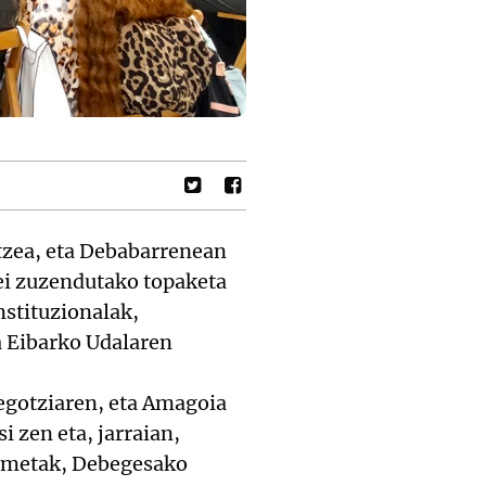
tzea, eta Debabarrenean
eei zuzendutako topaketa
nstituzionalak,
a Eibarko Udalaren
egotziaren, eta Amagoia
 zen eta, jarraian,
Zumetak, Debegesako