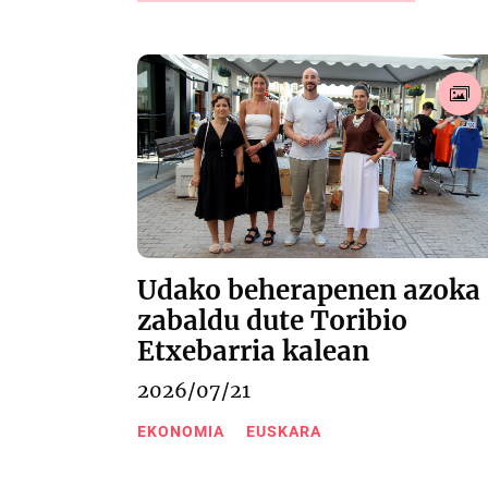
Udako beherapenen azoka
zabaldu dute Toribio
Etxebarria kalean
2026/07/21
EKONOMIA
EUSKARA