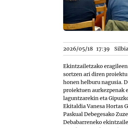
2026/05/18
17:39
Silbi
Ekintzailetzako eragilee
sortzen ari diren proiekt
honen helburu nagusia. 
proiektuen aurkezpenak e
laguntzarekin eta Gipuzk
Ekitaldia Vanesa Hortas 
Paskual Debegesako Zuzend
Debabarreneko ekintzaile