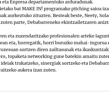
za eta Enpresa departamentuko arduradunak.
ietako bat MAKE IN! programako pitching saioa iza
uak aurkeztuko zituzten. Besteak beste, Neety, Sol
 zuten parte, Debabarreneko ekintzailetzaren anizt
leen eta zuzendaritzako profesionalen arteko lagu
ean eta, horregatik, horri buruzko mahai-ingurua 
rozesuan sortzen diren zailtasunak eta ikaskuntzak
gero, topaketa networking gune batekin amaitu zute
k ideiak trukatzeko, sinergiak sortzeko eta Debaba
raitzeko aukera izan zuten.