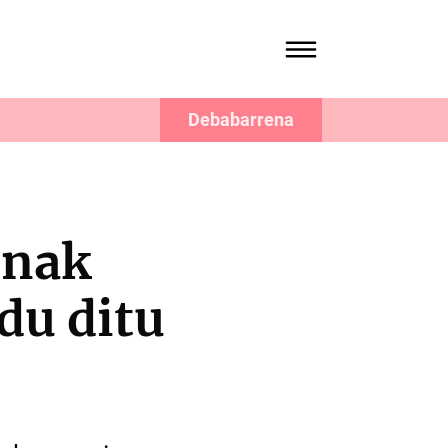
Debabarrena
enak
du ditu