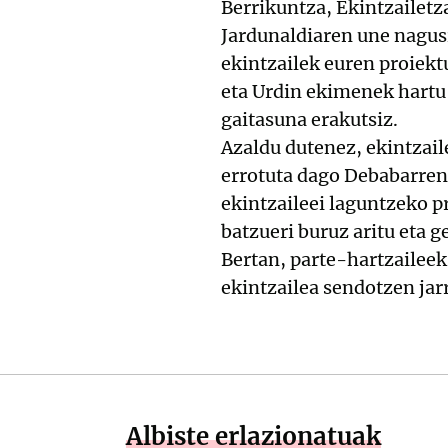
Berrikuntza, Ekintzailet
Jardunaldiaren une nagus
ekintzailek euren proiekt
eta Urdin ekimenek hartu
gaitasuna erakutsiz.
Azaldu dutenez, ekintzai
errotuta dago Debabarren
ekintzaileei laguntzeko p
batzueri buruz aritu eta 
Bertan, parte-hartzailee
ekintzailea sendotzen jar
Albiste erlazionatuak