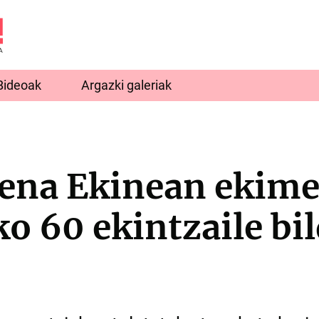
Bideoak
Argazki galeriak
ena Ekinean ekim
o 60 ekintzaile bil