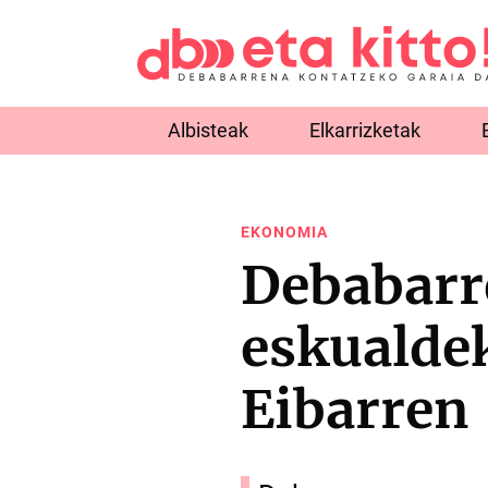
Albisteak
Elkarrizketak
EKONOMIA
Debabarr
eskualdek
Eibarren