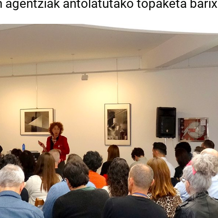
agentziak antolatutako topaketa barix