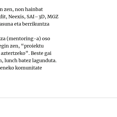
n zen, non hainbat
adit, Neexis, SAI–3D, MGZ
asuna eta berrikuntza
ntza (mentoring-a) oso
egin zen, “proiektu
 aztertzeko”. Beste gai
n, lunch batez lagunduta.
rreneko komunitate