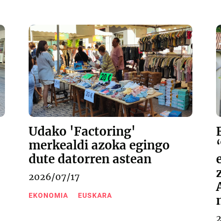
Udako 'Factoring'
merkealdi azoka egingo
dute datorren astean
2026/07/17
EKONOMIA
EUSKARA