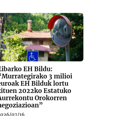
Eibarko EH Bildu:
“Murrategirako 3 milioi
euroak EH Bilduk lortu
zituen 2022ko Estatuko
Aurrekontu Orokorren
negoziazioan”
2026/07/16