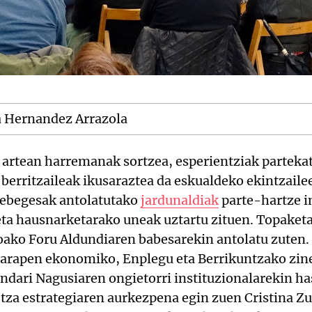
a Hernandez Arrazola
n artean harremanak sortzea, esperientziak parteka
u berritzaileak ikusaraztea da eskualdeko ekintzail
Debegesak antolatutako
jardunaldiak
parte-hartze i
ta hausnarketarako uneak uztartu zituen. Topaket
oako Foru Aldundiaren babesarekin antolatu zuten.
Garapen ekonomiko, Enplegu eta Berrikuntzako zin
ari Nagusiaren ongietorri instituzionalarekin hasi
tza estrategiaren aurkezpena egin zuen Cristina 