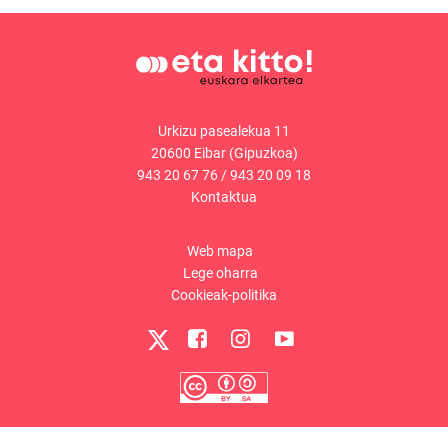
Urkizu pasealekua 11
20600 Eibar (Gipuzkoa)
943 20 67 76
/
943 20 09 18
Kontaktua
Web mapa
Lege oharra
Cookieak-politika