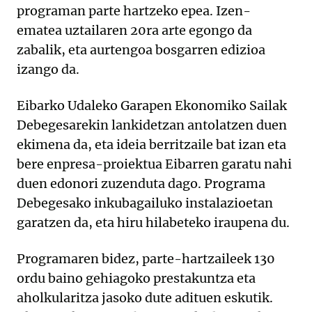
programan parte hartzeko epea. Izen-
ematea uztailaren 20ra arte egongo da
zabalik, eta aurtengoa bosgarren edizioa
izango da.
Eibarko Udaleko Garapen Ekonomiko Sailak
Debegesarekin lankidetzan antolatzen duen
ekimena da, eta ideia berritzaile bat izan eta
bere enpresa-proiektua Eibarren garatu nahi
duen edonori zuzenduta dago. Programa
Debegesako inkubagailuko instalazioetan
garatzen da, eta hiru hilabeteko iraupena du.
Programaren bidez, parte-hartzaileek 130
ordu baino gehiagoko prestakuntza eta
aholkularitza jasoko dute adituen eskutik.