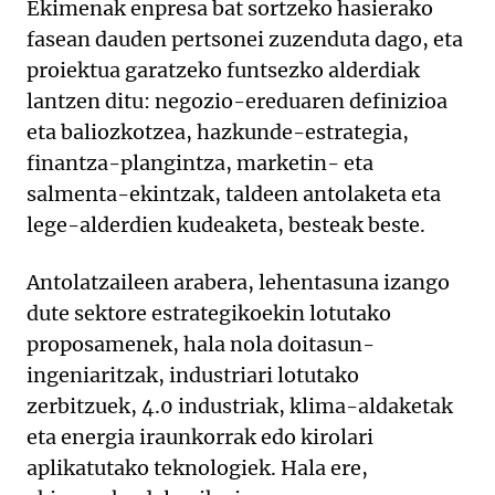
Ekimenak enpresa bat sortzeko hasierako
fasean dauden pertsonei zuzenduta dago, eta
proiektua garatzeko funtsezko alderdiak
lantzen ditu: negozio-ereduaren definizioa
eta baliozkotzea, hazkunde-estrategia,
finantza-plangintza, marketin- eta
salmenta-ekintzak, taldeen antolaketa eta
lege-alderdien kudeaketa, besteak beste.
Antolatzaileen arabera, lehentasuna izango
dute sektore estrategikoekin lotutako
proposamenek, hala nola doitasun-
ingeniaritzak, industriari lotutako
zerbitzuek, 4.0 industriak, klima-aldaketak
eta energia iraunkorrak edo kirolari
aplikatutako teknologiek. Hala ere,