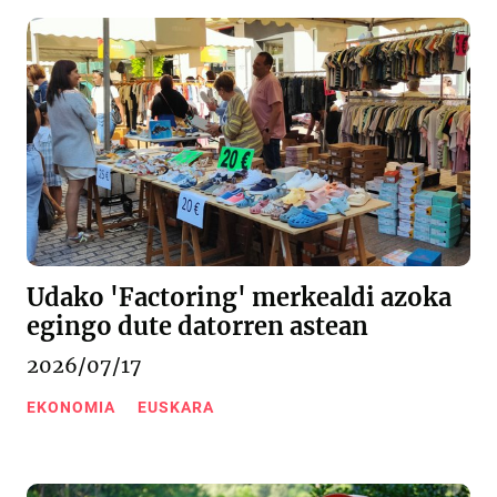
Udako 'Factoring' merkealdi azoka
egingo dute datorren astean
2026/07/17
EKONOMIA
EUSKARA