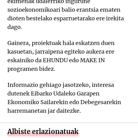
ekimenak udalerriko ingurune
sozioekonomikoari balio erantsia ematen
dioten bestelako esparruetarako ere irekita
dago.
Gainera, proiektuak hala eskatzen duen
kasuetan, jarraipena egiteko aukera ere
eskainiko da EHUNDU edo MAKE IN
programen bidez.
Informazio gehiago jasotzeko, interesa
dutenek Eibarko Udaleko Garapen
Ekonomiko Sailarekin edo Debegesarekin
harremanetan jar daitezke.
Albiste erlazionatuak