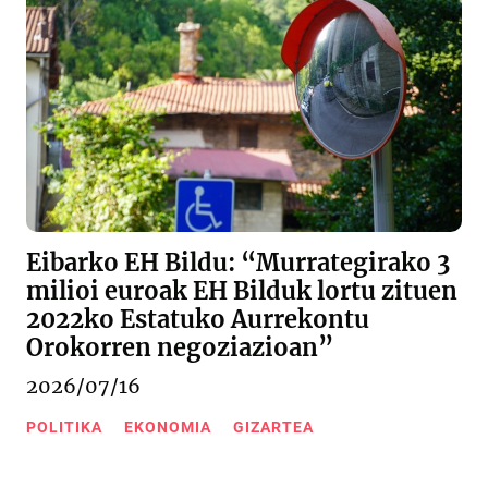
Eibarko EH Bildu: “Murrategirako 3
milioi euroak EH Bilduk lortu zituen
2022ko Estatuko Aurrekontu
Orokorren negoziazioan”
2026/07/16
POLITIKA
EKONOMIA
GIZARTEA