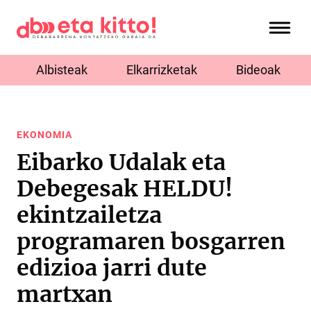
Albisteak
Elkarrizketak
Bideoak
EKONOMIA
Eibarko Udalak eta
Debegesak HELDU!
ekintzailetza
programaren bosgarren
edizioa jarri dute
martxan