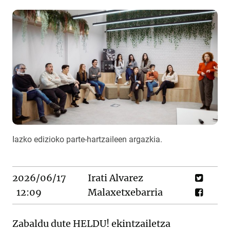
Iazko edizioko parte-hartzaileen argazkia.
2026/06/17
Irati Alvarez
12:09
Malaxetxebarria
Zabaldu dute HELDU! ekintzailetza