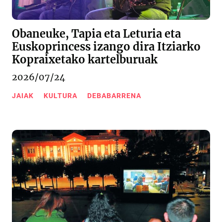
Obaneuke, Tapia eta Leturia eta
Euskoprincess izango dira Itziarko
Kopraixetako kartelburuak
2026/07/24
JAIAK
KULTURA
DEBABARRENA