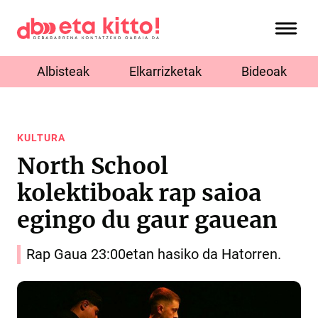
Albisteak
Elkarrizketak
Bideoak
KULTURA
North School
kolektiboak rap saioa
egingo du gaur gauean
Rap Gaua 23:00etan hasiko da Hatorren.