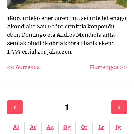
1806. urteko eneruaren 11n, sei urte lehenago
Akondiako San Pedro ermittia konpondu
eben Domingo eta Andres Mendiola aitta-
semiak oindiok obria kobrau barik eken:
1.339 errial zor jakuezen.
<< Aurrekoa
Hurrengoa >>
1
Al
Ar
Az
Og
Or
Lr
Ig