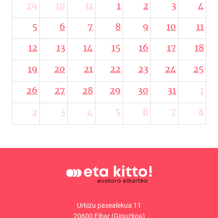
29
30
31
1
2
3
4
5
6
7
8
9
10
11
12
13
14
15
16
17
18
19
20
21
22
23
24
25
26
27
28
29
30
31
1
2
3
4
5
6
7
8
Urkizu pasealekua 11
20600 Eibar (Gipuzkoa)