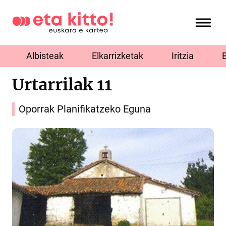
Albisteak
Elkarrizketak
Iritzia
Urtarrilak 11
Oporrak Planifikatzeko Eguna