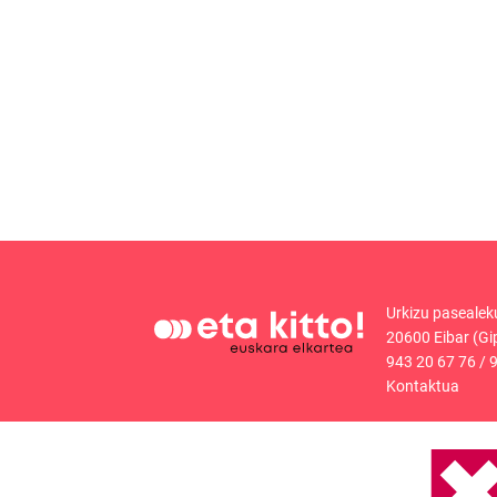
Urkizu pasealek
20600 Eibar (Gi
943 20 67 76
/
9
Kontaktua