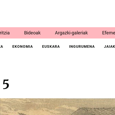
Iritzia
Bideoak
Argazki-galeriak
Efeme
ZA
EKONOMIA
EUSKARA
INGURUMENA
JAIA
 5