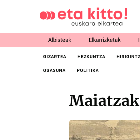
Albisteak
Elkarrizketak
GIZARTEA
HEZKUNTZA
HIRIGINT
OSASUNA
POLITIKA
Maiatzak