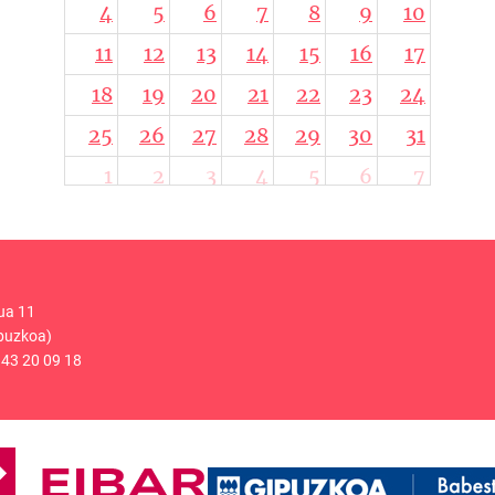
4
5
6
7
8
9
10
11
12
13
14
15
16
17
18
19
20
21
22
23
24
25
26
27
28
29
30
31
1
2
3
4
5
6
7
ua 11
puzkoa)
43 20 09 18