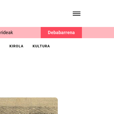
rideak
Debabarrena
K
KIROLA
KULTURA