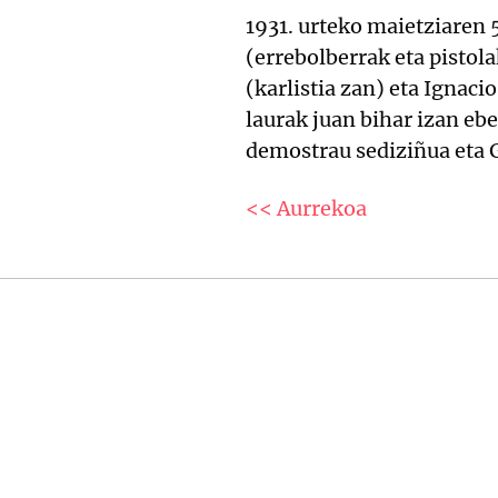
1931. urteko maietziaren 
(errebolberrak eta pistol
(karlistia zan) eta Ignaci
laurak juan bihar izan ebe
demostrau sediziñua eta 
<< Aurrekoa