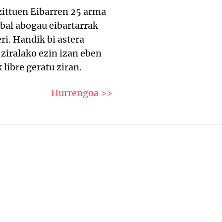
zittuen Eibarren 25 arma
abal abogau eibartarrak
ri. Handik bi astera
 ziralako ezin izan eben
libre geratu ziran.
Hurrengoa >>