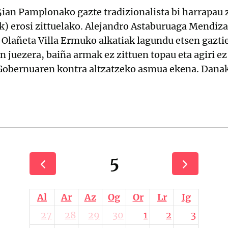
5ian Pamplonako gazte tradizionalista bi harrapau 
ak) erosi zittuelako. Alejandro Astaburuaga Mendiz
o Olañeta Villa Ermuko alkatiak lagundu etsen gaztie
n juezera, baiña armak ez zittuen topau eta agiri ez
Gobernuaren kontra altzatzeko asmua ekena. Danak 
5
Al
Ar
Az
Og
Or
Lr
Ig
27
28
29
30
1
2
3