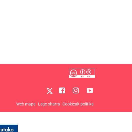
Web mapa
Lege oharra
Cookieak-politika