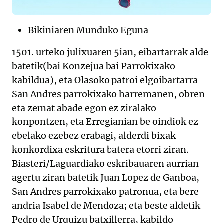
Bikiniaren Munduko Eguna
1501. urteko julixuaren 5ian, eibartarrak alde
batetik(bai Konzejua bai Parrokixako
kabildua), eta Olasoko patroi elgoibartarra
San Andres parrokixako harremanen, obren
eta zemat abade egon ez ziralako
konpontzen, eta Erregianian be oindiok ez
ebelako ezebez erabagi, alderdi bixak
konkordixa eskritura batera etorri ziran.
Biasteri/Laguardiako eskribauaren aurrian
agertu ziran batetik Juan Lopez de Ganboa,
San Andres parrokixako patronua, eta bere
andria Isabel de Mendoza; eta beste aldetik
Pedro de Urquizu batxillerra, kabildo