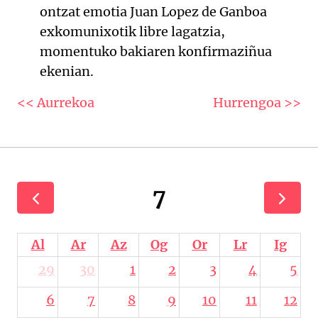
ontzat emotia Juan Lopez de Ganboa
exkomunixotik libre lagatzia,
momentuko bakiaren konfirmaziñua
ekenian.
<< Aurrekoa
Hurrengoa >>
7
Al
Ar
Az
Og
Or
Lr
Ig
29
30
1
2
3
4
5
6
7
8
9
10
11
12