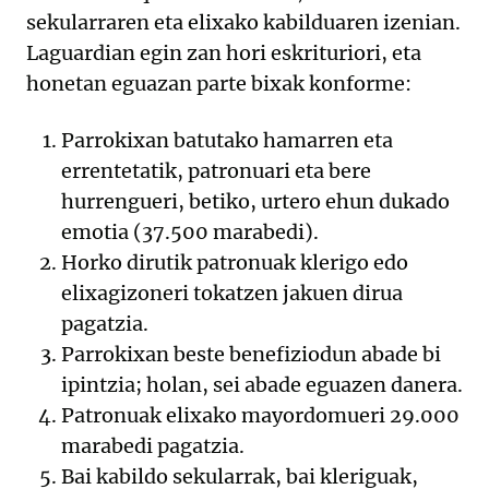
sekularraren eta elixako kabilduaren izenian.
Laguardian egin zan hori eskrituriori, eta
honetan eguazan parte bixak konforme:
Parrokixan batutako hamarren eta
errentetatik, patronuari eta bere
hurrengueri, betiko, urtero ehun dukado
emotia (37.500 marabedi).
Horko dirutik patronuak klerigo edo
elixagizoneri tokatzen jakuen dirua
pagatzia.
Parrokixan beste benefiziodun abade bi
ipintzia; holan, sei abade eguazen danera.
Patronuak elixako mayordomueri 29.000
marabedi pagatzia.
Bai kabildo sekularrak, bai kleriguak,