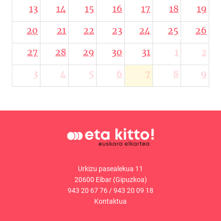
13
14
15
16
17
18
19
20
21
22
23
24
25
26
27
28
29
30
31
1
2
3
4
5
6
7
8
9
Urkizu pasealekua 11
20600 Eibar (Gipuzkoa)
943 20 67 76
/
943 20 09 18
Kontaktua