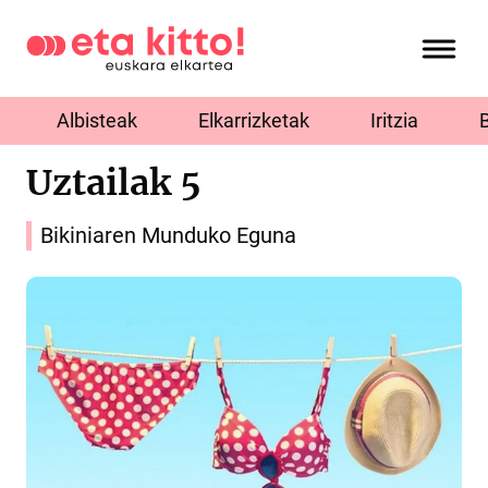
Albisteak
Elkarrizketak
Iritzia
Uztailak 5
Bikiniaren Munduko Eguna