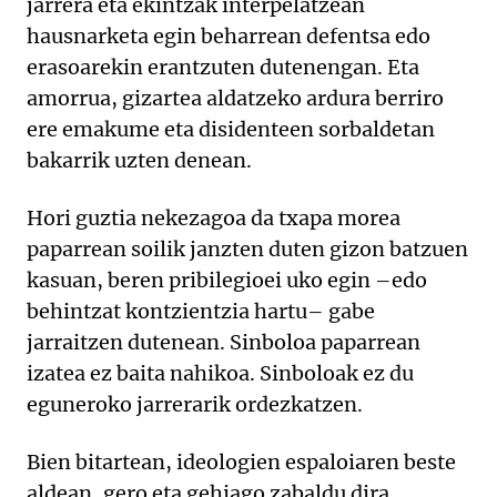
jarrera eta ekintzak interpelatzean
hausnarketa egin beharrean defentsa edo
erasoarekin erantzuten dutenengan. Eta
amorrua, gizartea aldatzeko ardura berriro
ere emakume eta disidenteen sorbaldetan
bakarrik uzten denean.
Hori guztia nekezagoa da txapa morea
paparrean soilik janzten duten gizon batzuen
kasuan, beren pribilegioei uko egin –edo
behintzat kontzientzia hartu– gabe
jarraitzen dutenean. Sinboloa paparrean
izatea ez baita nahikoa. Sinboloak ez du
eguneroko jarrerarik ordezkatzen.
Bien bitartean, ideologien espaloiaren beste
aldean, gero eta gehiago zabaldu dira