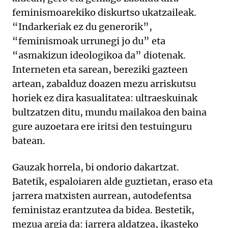
feminismoarekiko diskurtso ukatzaileak.
“Indarkeriak ez du generorik”,
“feminismoak urrunegi jo du” eta
“asmakizun ideologikoa da” diotenak.
Interneten eta sarean, bereziki gazteen
artean, zabalduz doazen mezu arriskutsu
horiek ez dira kasualitatea: ultraeskuinak
bultzatzen ditu, mundu mailakoa den baina
gure auzoetara ere iritsi den testuinguru
batean.
Gauzak horrela, bi ondorio dakartzat.
Batetik, espaloiaren alde guztietan, eraso eta
jarrera matxisten aurrean, autodefentsa
feministaz erantzutea da bidea. Bestetik,
mezua argia da: jarrera aldatzea, ikasteko