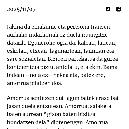
2025/11/07
Jakina da emakume eta pertsona transen
aurkako indarkeriak ez duela iraungitze
datarik. Eguneroko ogia da: kalean, lanean,
eskolan, etxean, lagunartean, familian eta
sare sozialetan. Bizipen partekatua da gurea:
kontzientzia piztu, antolatu, eta ekin. Baina
bidean –nola ez– nekea eta, batez ere,
amorrua pilatzen doa.
Amorrua sentitzen dut lagun batek eraso bat
jasan duela entzutean. Amorrua, salaketa
baten aurrean “gizon baten bizitza
hondatzen dela” diotenengan. Amorrua,