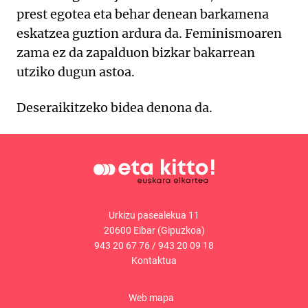
prest egotea eta behar denean barkamena
eskatzea guztion ardura da. Feminismoaren
zama ez da zapalduon bizkar bakarrean
utziko dugun astoa.
Deseraikitzeko bidea denona da.
Urkizu pasealekua 11
20600 Eibar (Gipuzkoa)
943 20 67 76
/
943 20 09 18
Kontaktua
Web mapa