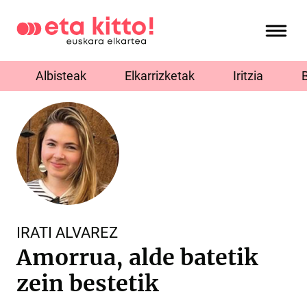
Albisteak
Elkarrizketak
Iritzia
IRATI ALVAREZ
Amorrua, alde batetik
zein bestetik