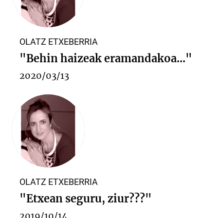
OLATZ ETXEBERRIA
"Behin haizeak eramandakoa..."
2020/03/13
OLATZ ETXEBERRIA
"Etxean seguru, ziur???"
2019/10/14