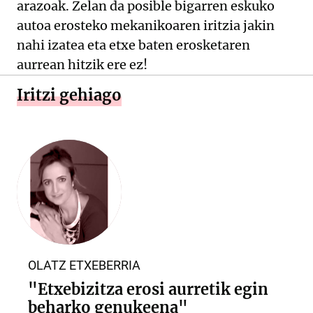
arazoak. Zelan da posible bigarren eskuko
autoa erosteko mekanikoaren iritzia jakin
nahi izatea eta etxe baten erosketaren
aurrean hitzik ere ez!
Iritzi gehiago
OLATZ ETXEBERRIA
"Etxebizitza erosi aurretik egin
beharko genukeena"