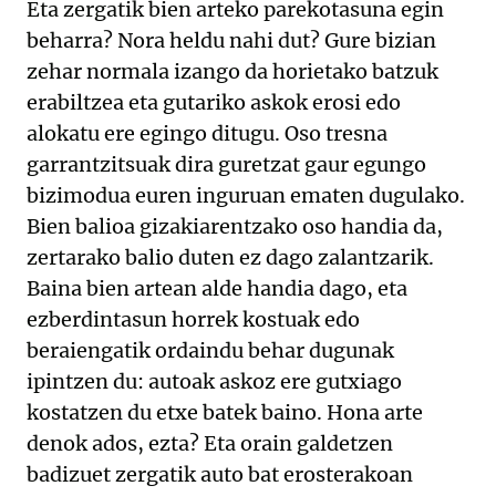
Eta zergatik bien arteko parekotasuna egin
beharra? Nora heldu nahi dut? Gure bizian
zehar normala izango da horietako batzuk
erabiltzea eta gutariko askok erosi edo
alokatu ere egingo ditugu. Oso tresna
garrantzitsuak dira guretzat gaur egungo
bizimodua euren inguruan ematen dugulako.
Bien balioa gizakiarentzako oso handia da,
zertarako balio duten ez dago zalantzarik.
Baina bien artean alde handia dago, eta
ezberdintasun horrek kostuak edo
beraiengatik ordaindu behar dugunak
ipintzen du: autoak askoz ere gutxiago
kostatzen du etxe batek baino. Hona arte
denok ados, ezta? Eta orain galdetzen
badizuet zergatik auto bat erosterakoan