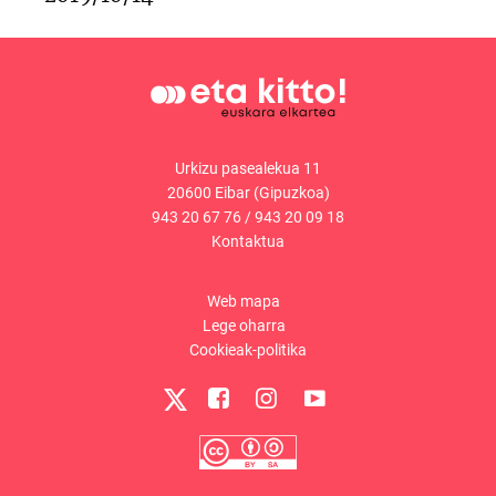
Urkizu pasealekua 11
20600 Eibar (Gipuzkoa)
943 20 67 76
/
943 20 09 18
Kontaktua
Web mapa
Lege oharra
Cookieak-politika