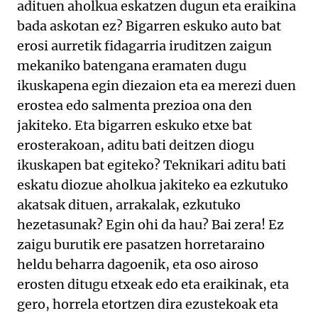
adituen aholkua eskatzen dugun eta eraikina
bada askotan ez? Bigarren eskuko auto bat
erosi aurretik fidagarria iruditzen zaigun
mekaniko batengana eramaten dugu
ikuskapena egin diezaion eta ea merezi duen
erostea edo salmenta prezioa ona den
jakiteko. Eta bigarren eskuko etxe bat
erosterakoan, aditu bati deitzen diogu
ikuskapen bat egiteko? Teknikari aditu bati
eskatu diozue aholkua jakiteko ea ezkutuko
akatsak dituen, arrakalak, ezkutuko
hezetasunak? Egin ohi da hau? Bai zera! Ez
zaigu burutik ere pasatzen horretaraino
heldu beharra dagoenik, eta oso airoso
erosten ditugu etxeak edo eta eraikinak, eta
gero, horrela etortzen dira ezustekoak eta