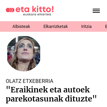
Albisteak
Elkarrizketak
Iritzia
OLATZ ETXEBERRIA
"Eraikinek eta autoek
parekotasunak dituzte"