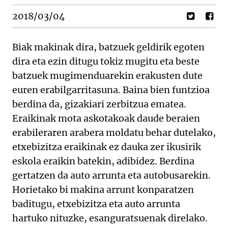
2018/03/04
Biak makinak dira, batzuek geldirik egoten
dira eta ezin ditugu tokiz mugitu eta beste
batzuek mugimenduarekin erakusten dute
euren erabilgarritasuna. Baina bien funtzioa
berdina da, gizakiari zerbitzua ematea.
Eraikinak mota askotakoak daude beraien
erabileraren arabera moldatu behar dutelako,
etxebizitza eraikinak ez dauka zer ikusirik
eskola eraikin batekin, adibidez. Berdina
gertatzen da auto arrunta eta autobusarekin.
Horietako bi makina arrunt konparatzen
baditugu, etxebizitza eta auto arrunta
hartuko nituzke, esanguratsuenak direlako.