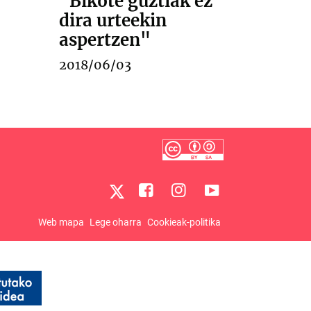
"Bikote guztiak ez
dira urteekin
aspertzen"
2018/06/03
Web mapa
Lege oharra
Cookieak-politika