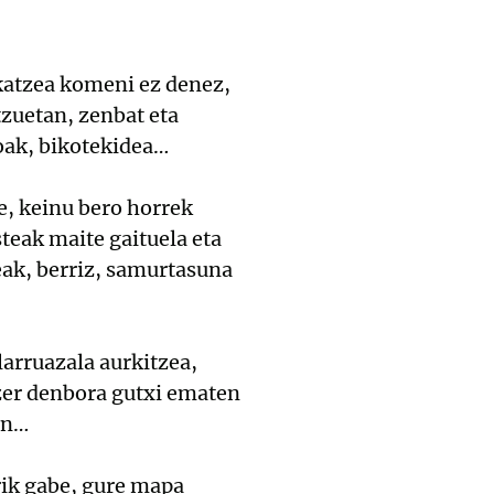
katzea komeni ez denez,
zuetan, zenbat eta
oak, bikotekidea…
be, keinu bero horrek
steak maite gaituela eta
eak, berriz, samurtasuna
larruazala aurkitzea,
 zer denbora gutxi ematen
in…
rik gabe, gure mapa