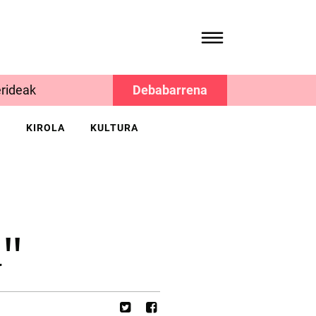
rideak
Debabarrena
K
KIROLA
KULTURA
a"