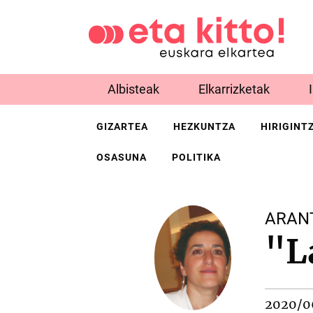
Albisteak
Elkarrizketak
GIZARTEA
HEZKUNTZA
HIRIGINT
OSASUNA
POLITIKA
ARAN
"L
2020/0