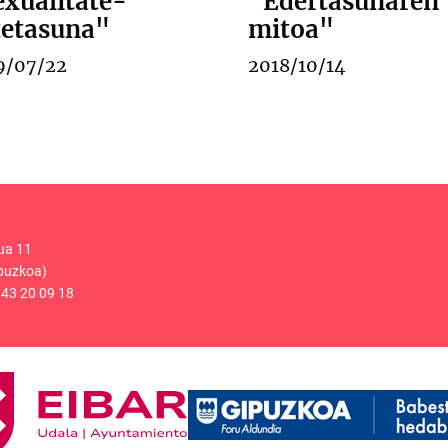
exualitate-
"Edertasunaren
tetasuna"
mitoa"
9/07/22
2018/10/14
ua 11
puzkoa)
43 20 09 18