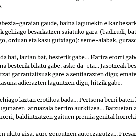
.
abezia-garaian gaude, baina lagunekin elkar besar
k gehiago besarkatzen saiatuko gara (badirudi, bat
go, orduan eta kasu gutxiago): seme-alabak, guras
a bat, laztan bat, besterik gabe... Harira etorri ga
na besterik bilatu gabe, asko da-eta... Jasotzeak be
tzat garrantzitsuak garela sentiarazten digu; emat
tasuna adierazten laguntzen digu, hitzik gabe.
ehiago laztan erotikoa bada... Pertsona berri baten 
ugunaren larruazala berriro aurkitzea... Batzuetan
horri, baldintzatzen gaituen premia genital horrek
en ukitu gisa, gure gorputzen autoezagutza… Presa