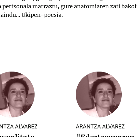
 pertsonala marraztu, gure anatomiaren zati bakoit
zaindu… Ukipen-poesia.
NTZA ALVAREZ
ARANTZA ALVAREZ