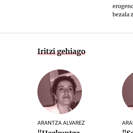
erogeno
bezala 
Iritzi gehiago
ARANTZA ALVAREZ
ARA