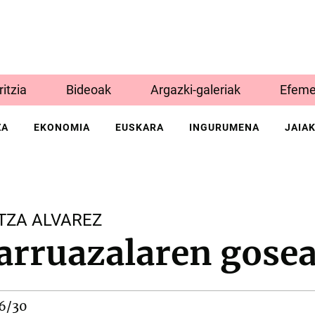
Iritzia
Bideoak
Argazki-galeriak
Efeme
ZA
EKONOMIA
EUSKARA
INGURUMENA
JAIA
TZA ALVAREZ
arruazalaren gose
6/30