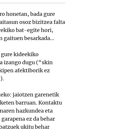
aro honetan, bada gure
aitasun osoz bizitzea falta
rekiko bat-egite hori,
en gaituen besarkada…
, gure kideekiko
ea izango dugu (“skin
ipen afektiborik ez
).
zeko: jaiotzen garenetik
nketen barruan. Kontaktu
runaren hazkundea eta
n garapena ez da behar
 batzuek ukitu behar