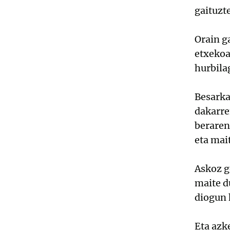
gaituzte
Orain g
etxekoa
hurbila
Besarkad
dakarre
beraren
eta mai
Askoz g
maite d
diogun 
Eta azk