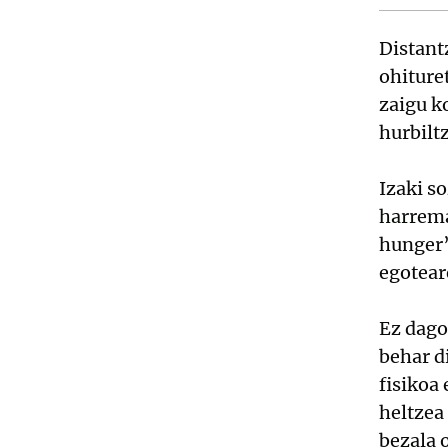
Distant
ohiture
zaigu k
hurbilt
Izaki s
harrema
hunger”
egotear
Ez dago
behar d
fisikoa
heltzea
bezala 