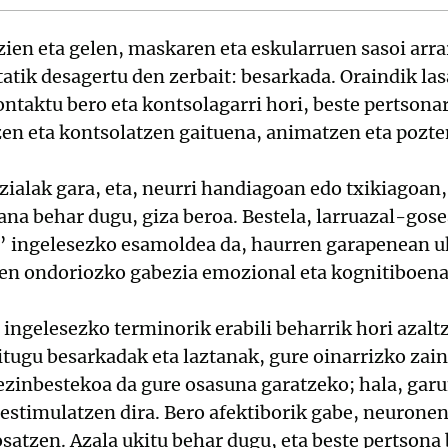
zien eta gelen, maskaren eta eskularruen sasoi arr
tatik desagertu den zerbait: besarkada. Oraindik las
ontaktu bero eta kontsolagarri hori, beste pertsona
zen eta kontsolatzen gaituena, animatzen eta pozt
ozialak gara, eta, neurri handiagoan edo txikiagoan
na behar dugu, giza beroa. Bestela, larruazal-gos
 ingelesezko esamoldea da, haurren garapenean uk
en ondoriozko gabezia emozional eta kognitiboena
 ingelesezko terminorik erabili beharrik hori azalt
itugu besarkadak eta laztanak, gure oinarrizko zai
 ezinbestekoa da gure osasuna garatzeko; hala, ga
 estimulatzen dira. Bero afektiborik gabe, neurone
osatzen. Azala ukitu behar dugu, eta beste pertsona