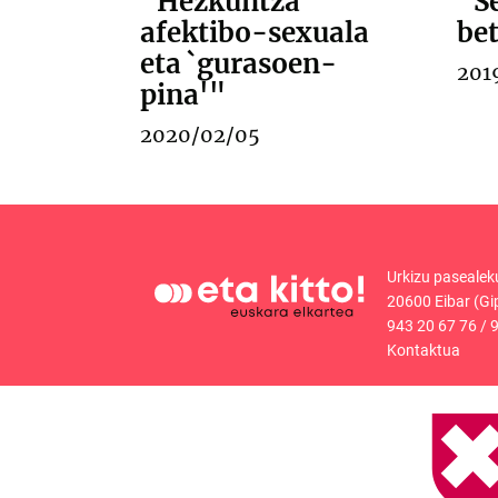
"Hezkuntza
"S
afektibo-sexuala
be
eta `gurasoen-
201
pina'"
2020/02/05
Urkizu pasealek
20600 Eibar (Gi
943 20 67 76
/
9
Kontaktua