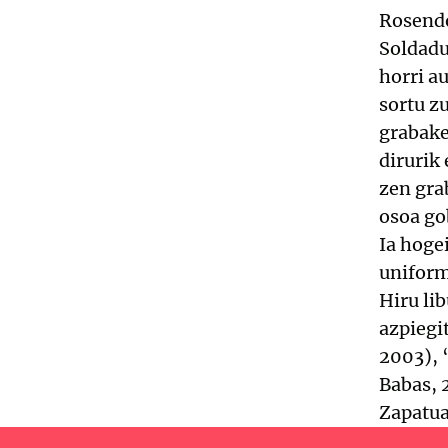
Rosendo
Soldadu
horri a
sortu z
grabake
dirurik
zen gra
osoa go
Ia hoge
uniform
Hiru li
azpiegi
2003), 
Babas, 
Zapatua