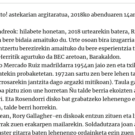
kitto! astekarian argitaratua, 2018ko abenduaren 14a
dreok: hilabete honetan, 2018 urtearekin batera,
bere bidaia amaituko du. Urte osoan bira izugarria
ntzertu berezirekin amaituko du bere esperientzia 
Herritik agurtuko da BEC aretoan, Barakaldon.
 Mercado Ruiz madrildarra 1954an jaio zen eta txiki
atekin probaketetan. 1972an sartu zen bere lehen t
rrosarekin jantzita dago argazki mitikoan). Taula 
oa piztu zion une horretan Ñu talde berria ekoizten 
i. Eta Rosendorri disko bat grabatzeko lehenengo e
, talde berri horrekin.
rean, Rory Gallagher-en diskoak entzun zituen eta l
rrak zuen erakarpen mailarekin. Soldadutzara joan 
aster gitarra baten lehenengo ordainketa egin zuen 