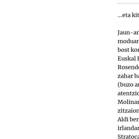
...eta 
Jaun-an
moduan 
bost ko
Euskal 
Rosendo
zahar b
(buzo a
atentzi
Molinar
zitzaion
Aldi be
irlanda
Stratoc