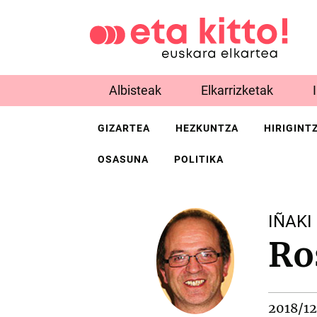
Albisteak
Elkarrizketak
GIZARTEA
HEZKUNTZA
HIRIGINT
OSASUNA
POLITIKA
IÑAKI
Ro
2018/12