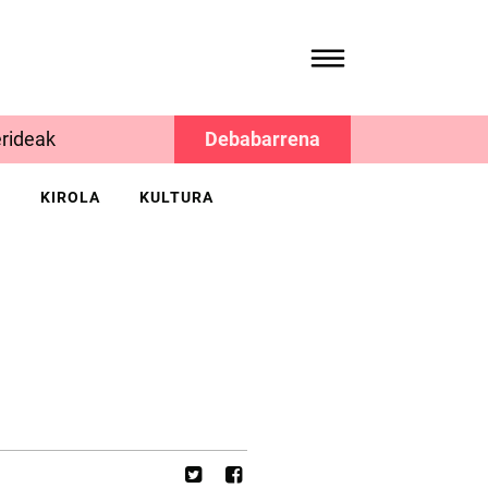
rideak
Debabarrena
K
KIROLA
KULTURA