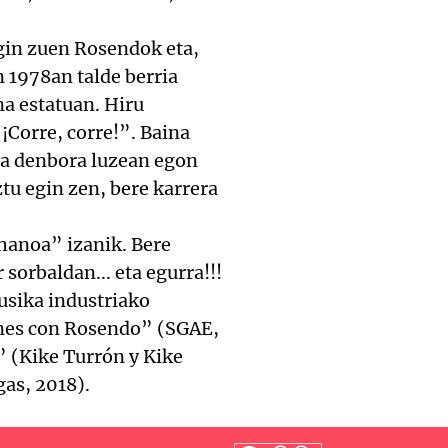
gin zuen Rosendok eta,
n 1978an talde berria
na estatuan. Hiru
Corre, corre!”. Baina
eta denbora luzean egon
tu egin zen, bere karrera
hanoa” izanik. Bere
sorbaldan... eta egurra!!!
musika industriako
ones con Rosendo” (SGAE,
” (Kike Turrón y Kike
gas, 2018).