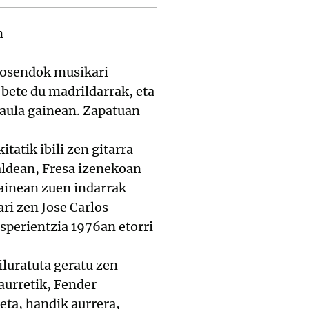
n
 Rosendok musikari
 bete du madrildarrak, eta
taula gainean. Zapatuan
tatik ibili zen gitarra
aldean, Fresa izenekoan
gainean zuen indarrak
ari zen Jose Carlos
sperientzia 1976an etorri
iluratuta geratu zen
aurretik, Fender
eta, handik aurrera,