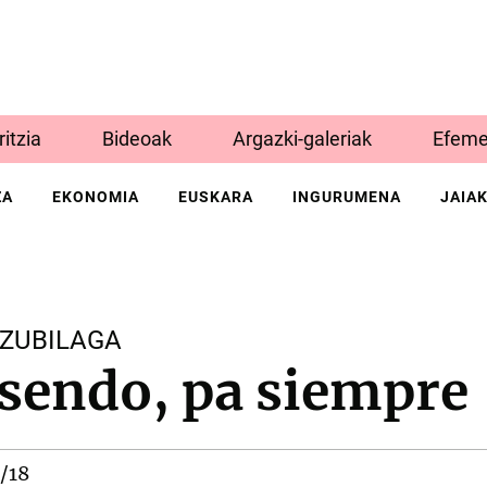
Iritzia
Bideoak
Argazki-galeriak
Efeme
ZA
EKONOMIA
EUSKARA
INGURUMENA
JAIA
 ZUBILAGA
sendo, pa siempre
/18