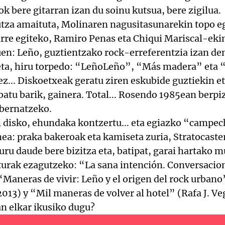
k bere gitarran izan du soinu kutsua, bere zigilua.
tza amaituta, Molinaren nagusitasunarekin topo e
urre egiteko, Ramiro Penas eta Chiqui Mariscal-eki
uen: Leño, guztientzako rock-erreferentzia izan de
ta, hiru torpedo: “LeñoLeño”, “Más madera” eta “¡
 ez... Diskoetxeak geratu ziren eskubide guztiekin 
batu barik, gainera. Total... Rosendo 1985ean berpiz
bernatzeko.
i disko, ehundaka kontzertu... eta egiazko “campec
ea: praka bakeroak eta kamiseta zuria, Stratocaster 
buru daude bere bizitza eta, batipat, garai hartako 
turak ezagutzeko: “La sana intención. Conversaci
“Maneras de vivir: Leño y el origen del rock urbano
2013) y “Mil maneras de volver al hotel” (Rafa J. Ve
n elkar ikusiko dugu?