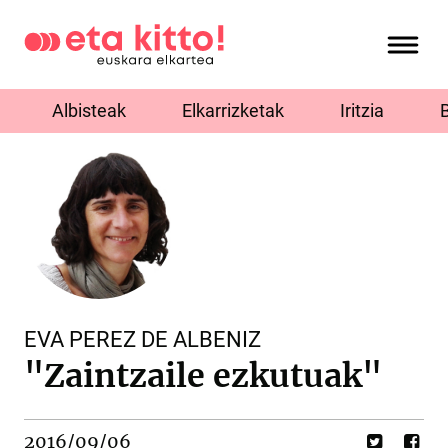
Albisteak
Elkarrizketak
Iritzia
EVA PEREZ DE ALBENIZ
"Zaintzaile ezkutuak"
2016/09/06