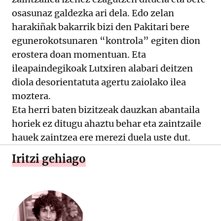
osasunaz galdezka ari dela. Edo zelan
harakiñak bakarrik bizi den Pakitari bere
egunerokotsunaren “kontrola” egiten dion
erostera doan momentuan. Eta
ileapaindegikoak Lutxiren alabari deitzen
diola desorientatuta agertu zaiolako ilea
moztera.
Eta herri baten bizitzeak dauzkan abantaila
horiek ez ditugu ahaztu behar eta zaintzaile
hauek zaintzea ere merezi duela uste dut.
Iritzi gehiago