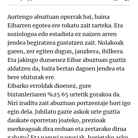
Aurtengo abuztuan oporrak bai, baina
Eibarren egotea ere tokatu zait tarteka. Eta
soziologoa edo estadista ez naizen arren
jendea begiratzea gustatzen zait. Nolakoak
garen, zer egiten dugun, janzkera, ibilkera.
Eta jakingo duzuenez Eibar abuztuan guztiz
aldatzen da, baita bertan dagoen jendea eta
bere ohiturak ere.
Eibarko erroldak dioenez, gure
biztanleriaren %25 65 urtetik gorakoa da.
Niri iruditu zait abuztuan portzentaje hori igo
egin dela. Jubilatu gazte askok urte guztia
daukate oporretan joateko, prezioak
merkeagoak dira orduan eta zertarako dirua
xahutu? Eta nagusi nagusiak, horietako asko