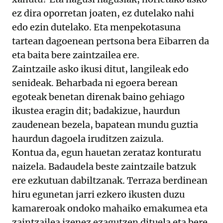
ez dira oporretan joaten, ez dutelako nahi
edo ezin dutelako. Eta menpekotasuna
tartean dagoenean pertsona bera Eibarren da
eta baita bere zaintzailea ere.
Zaintzaile asko ikusi ditut, langileak edo
senideak. Beharbada ni egoera berean
egoteak benetan direnak baino gehiago
ikustea eragin dit; badakizue, haurdun
zaudenean bezela, bapatean mundu guztia
haurdun dagoela iruditzen zaizula.
Kontua da, egun hauetan zerataz konturatu
naizela. Badaudela beste zaintzaile batzuk
ere ezkutuan dabiltzanak. Terraza berdinean
hiru egunetan jarri ezkero ikusten duzu
kamareroak ondoko mahaiko emakumea eta
zaintzailea izenez ezagutzen dituela eta bere