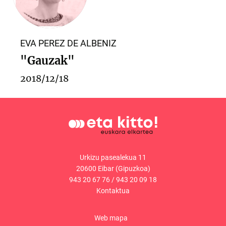
EVA PEREZ DE ALBENIZ
"Gauzak"
2018/12/18
Urkizu pasealekua 11
20600 Eibar (Gipuzkoa)
943 20 67 76
/
943 20 09 18
Kontaktua
Web mapa