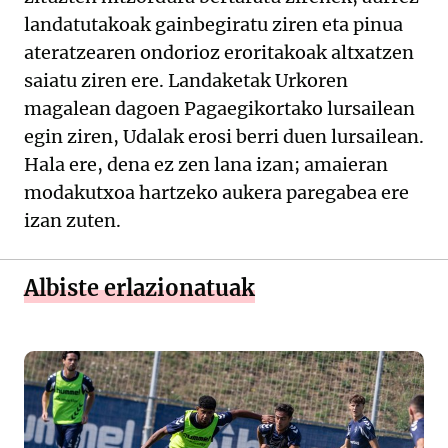
landatutakoak gainbegiratu ziren eta pinua
ateratzearen ondorioz eroritakoak altxatzen
saiatu ziren ere. Landaketak Urkoren
magalean dagoen Pagaegikortako lursailean
egin ziren, Udalak erosi berri duen lursailean.
Hala ere, dena ez zen lana izan; amaieran
modakutxoa hartzeko aukera paregabea ere
izan zuten.
Albiste erlazionatuak