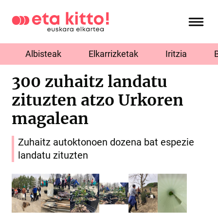
Albisteak
Elkarrizketak
Iritzia
300 zuhaitz landatu
zituzten atzo Urkoren
magalean
Zuhaitz autoktonoen dozena bat espezie
landatu zituzten