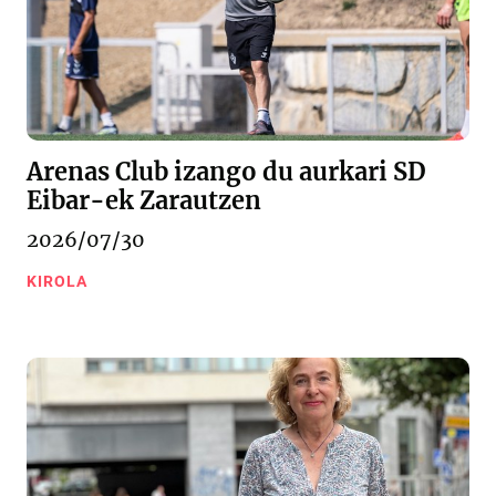
Arenas Club izango du aurkari SD
Eibar-ek Zarautzen
2026/07/30
KIROLA