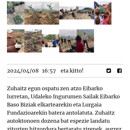
2024/04/08
16:57
eta kitto!
Zuhaitz egun ospatu zen atzo Eibarko
lurretan, Udaleko Ingurumen Sailak Eibarko
Baso Biziak elkartearekin eta Lurgaia
Fundazioarekin batera antolatuta. Zuhaitz
autoktonoen dozena bat espezie landatu
zituzten hitzordura bertaratu zirenek, aurrez