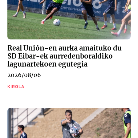
Real Unión-en aurka amaituko du
SD Eibar-ek aurredenboraldiko
lagunartekoen egutegia
2026/08/06
KIROLA