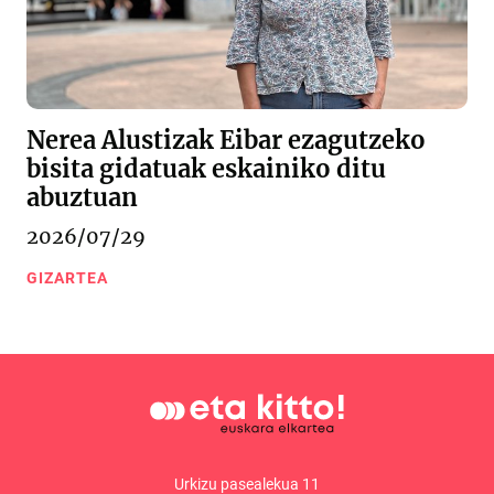
Nerea Alustizak Eibar ezagutzeko
bisita gidatuak eskainiko ditu
abuztuan
2026/07/29
GIZARTEA
Urkizu pasealekua 11