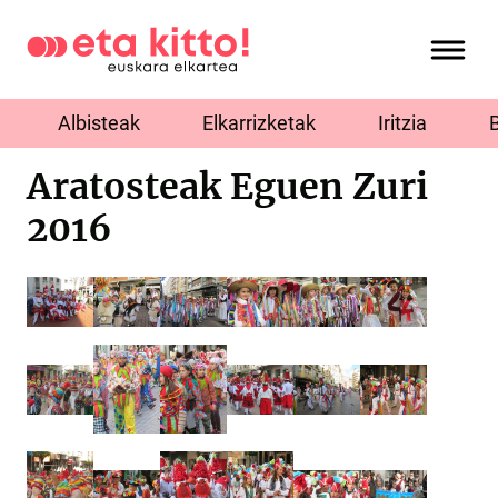
Albisteak
Elkarrizketak
Iritzia
Aratosteak Eguen Zuri
2016