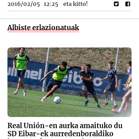
2016/02/05
12:25
eta kitto!
Albiste erlazionatuak
Real Unión-en aurka amaituko du
SD Eibar-ek aurredenboraldiko