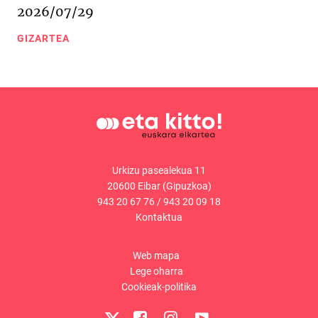
2026/07/29
GIZARTEA
Urkizu pasealekua 11
20600 Eibar (Gipuzkoa)
943 20 67 76
/
943 20 09 18
Kontaktua
Web mapa
Lege oharra
Cookieak-politika