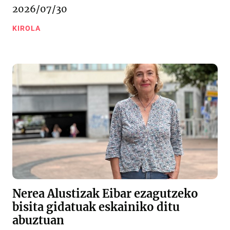
2026/07/30
KIROLA
Nerea Alustizak Eibar ezagutzeko
bisita gidatuak eskainiko ditu
abuztuan