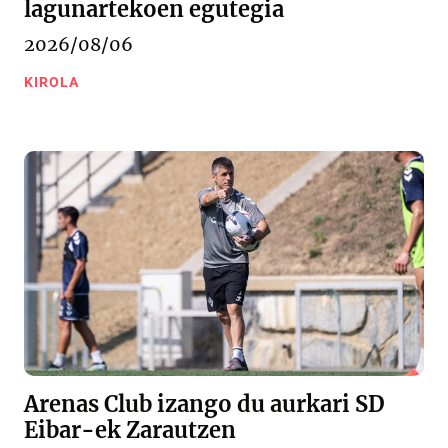
lagunartekoen egutegia
2026/08/06
KIROLA
Arenas Club izango du aurkari SD
Eibar-ek Zarautzen