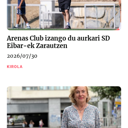
Arenas Club izango du aurkari SD
Eibar-ek Zarautzen
2026/07/30
KIROLA