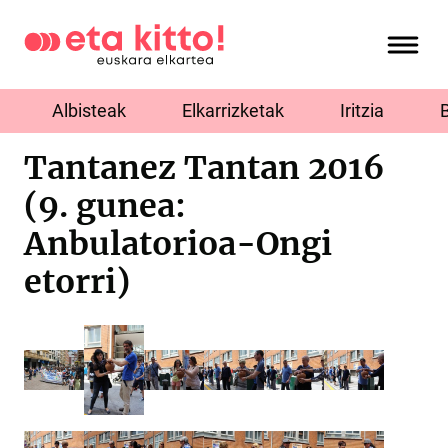
Albisteak
Elkarrizketak
Iritzia
Tantanez Tantan 2016
(9. gunea:
Anbulatorioa-Ongi
etorri)