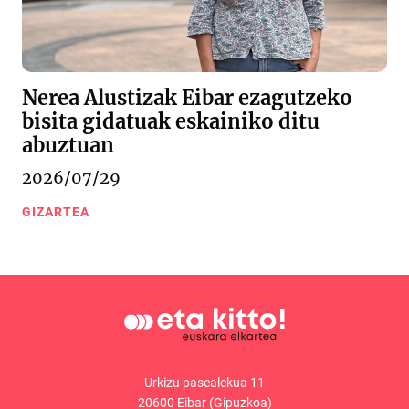
Nerea Alustizak Eibar ezagutzeko
bisita gidatuak eskainiko ditu
abuztuan
2026/07/29
GIZARTEA
Urkizu pasealekua 11
20600 Eibar (Gipuzkoa)