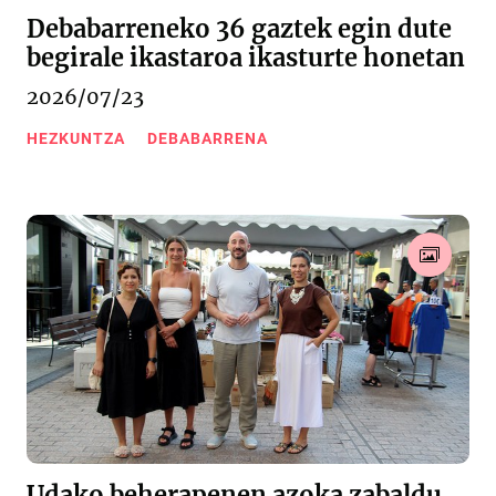
Debabarreneko 36 gaztek egin dute
begirale ikastaroa ikasturte honetan
2026/07/23
HEZKUNTZA
DEBABARRENA
Udako beherapenen azoka zabaldu