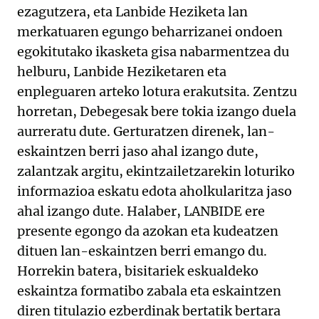
ezagutzera, eta Lanbide Heziketa lan
merkatuaren egungo beharrizanei ondoen
egokitutako ikasketa gisa nabarmentzea du
helburu, Lanbide Heziketaren eta
enpleguaren arteko lotura erakutsita. Zentzu
horretan, Debegesak bere tokia izango duela
aurreratu dute. Gerturatzen direnek, lan-
eskaintzen berri jaso ahal izango dute,
zalantzak argitu, ekintzailetzarekin loturiko
informazioa eskatu edota aholkularitza jaso
ahal izango dute. Halaber, LANBIDE ere
presente egongo da azokan eta kudeatzen
dituen lan-eskaintzen berri emango du.
Horrekin batera, bisitariek eskualdeko
eskaintza formatibo zabala eta eskaintzen
diren titulazio ezberdinak bertatik bertara