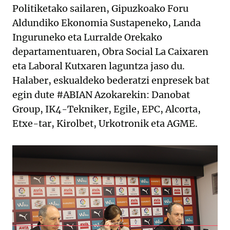
Politiketako sailaren, Gipuzkoako Foru
Aldundiko Ekonomia Sustapeneko, Landa
Inguruneko eta Lurralde Orekako
departamentuaren, Obra Social La Caixaren
eta Laboral Kutxaren laguntza jaso du.
Halaber, eskualdeko bederatzi enpresek bat
egin dute #ABIAN Azokarekin: Danobat
Group, IK4-Tekniker, Egile, EPC, Alcorta,
Etxe-tar, Kirolbet, Urkotronik eta AGME.