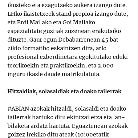
ikusteko eta ezagutzeko aukera izango dute.
LHko ikastetxeek stand propioa izango dute,
eta Erdi Mailako eta Goi Mailako
espezialitate guztiak zuzenean erakutsiko
dituzte. Gaur egun Debabarrenean 45 bat
ziklo formatibo eskaintzen dira, arlo
profesional ezberdinetara egokitutako eduki
teorikoekin eta praktikoekin, eta 2.000
inguru ikasle daude matrikulatuta.
Hitzaldiak, solasaldiak eta doako tailerrak
#ABIAN azokak hitzaldi, solasaldi eta doako
tailerrak hartuko ditu ekintzailetza eta lan-
bilaketa ardatz hartuta. Eguaztenean azokak
goizez irekiko ditu ateak (10:00etatik