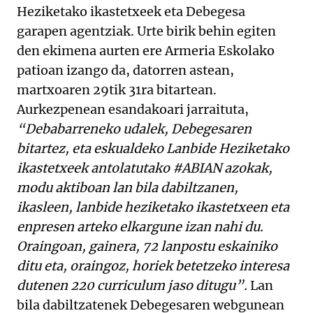
Heziketako ikastetxeek eta Debegesa
garapen agentziak. Urte birik behin egiten
den ekimena aurten ere Armeria Eskolako
patioan izango da, datorren astean,
martxoaren 29tik 31ra bitartean.
Aurkezpenean esandakoari jarraituta,
“Debabarreneko udalek, Debegesaren
bitartez, eta eskualdeko Lanbide Heziketako
ikastetxeek antolatutako #ABIAN azokak,
modu aktiboan lan bila dabiltzanen,
ikasleen, lanbide heziketako ikastetxeen eta
enpresen arteko elkargune izan nahi du.
Oraingoan, gainera, 72 lanpostu eskainiko
ditu eta, oraingoz, horiek betetzeko interesa
dutenen 220 curriculum jaso ditugu”.
Lan
bila dabiltzatenek Debegesaren webgunean