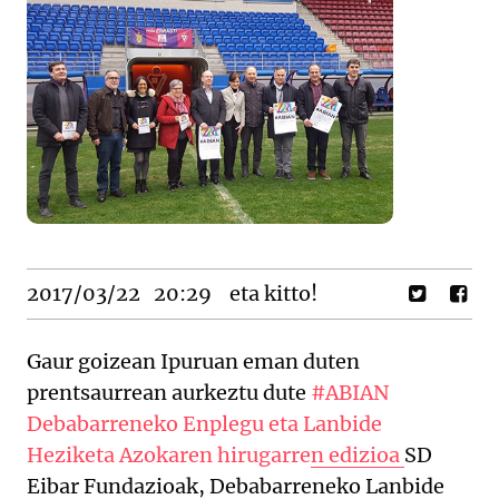
2017/03/22
20:29
eta kitto!
Gaur goizean Ipuruan eman duten
prentsaurrean aurkeztu dute
#ABIAN
Debabarreneko Enplegu eta Lanbide
Heziketa Azokaren hirugarren edizioa
SD
Eibar Fundazioak, Debabarreneko Lanbide