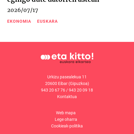
2026/07/17
EKONOMIA
EUSKARA
Urkizu pasealekua 11
20600 Eibar (Gipuzkoa)
943 20 67 76
/
943 20 09 18
Kontaktua
Web mapa
Lege oharra
Cookieak-politika