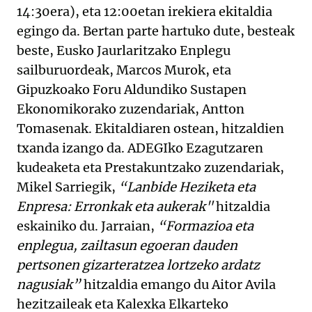
14:30era), eta 12:00etan irekiera ekitaldia
egingo da. Bertan parte hartuko dute, besteak
beste, Eusko Jaurlaritzako Enplegu
sailburuordeak, Marcos Murok, eta
Gipuzkoako Foru Aldundiko Sustapen
Ekonomikorako zuzendariak, Antton
Tomasenak. Ekitaldiaren ostean, hitzaldien
txanda izango da. ADEGIko Ezagutzaren
kudeaketa eta Prestakuntzako zuzendariak,
Mikel Sarriegik,
“Lanbide Heziketa eta
Enpresa: Erronkak eta aukerak"
hitzaldia
eskainiko du. Jarraian,
“Formazioa eta
enplegua, zailtasun egoeran dauden
pertsonen gizarteratzea lortzeko ardatz
nagusiak”
hitzaldia emango du Aitor Avila
hezitzaileak eta Kalexka Elkarteko