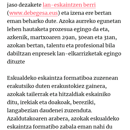
jaso dezakete
lan-eskaintzen berri
(
www.debegesa.eus
) eta izena ere bertan
eman beharko dute. Azoka aurreko egunetan
lehen hautaketa prozesua egingo da eta,
azkenik, martxoaren 29an, 30ean eta 31an,
azokan bertan, talentu eta profesional bila
dabiltzan enpresek lan-elkarrizketak egingo
dituzte
Eskualdeko eskaintza formatiboa zuzenean
erakutsiko duten erakustokiez gainera,
azokak tailerrak eta hitzaldiak eskainiko
ditu, irekiak eta doakoak, bereziki,
langabezian daudenei zuzenduta.
Azaldutakoaren arabera, azokak eskualdeko
eskaintza formatibo zabala eman nahi du