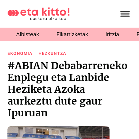
Albisteak
Elkarrizketak
Iritzia
EKONOMIA
HEZKUNTZA
#ABIAN Debabarreneko
Enplegu eta Lanbide
Heziketa Azoka
aurkeztu dute gaur
Ipuruan