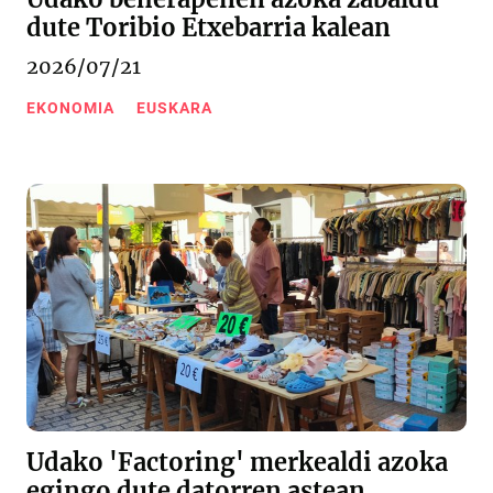
dute Toribio Etxebarria kalean
2026/07/21
EKONOMIA
EUSKARA
Udako 'Factoring' merkealdi azoka
egingo dute datorren astean