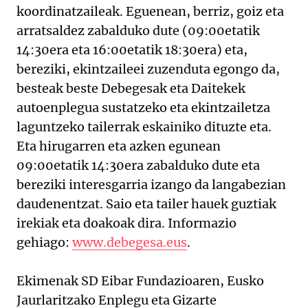
koordinatzaileak. Eguenean, berriz, goiz eta
arratsaldez zabalduko dute (09:00etatik
14:30era eta 16:00etatik 18:30era) eta,
bereziki, ekintzaileei zuzenduta egongo da,
besteak beste Debegesak eta Daitekek
autoenplegua sustatzeko eta ekintzailetza
laguntzeko tailerrak eskainiko dituzte eta.
Eta hirugarren eta azken egunean
09:00etatik 14:30era zabalduko dute eta
bereziki interesgarria izango da langabezian
daudenentzat. Saio eta tailer hauek guztiak
irekiak eta doakoak dira. Informazio
gehiago:
www.debegesa.eus
.
Ekimenak SD Eibar Fundazioaren, Eusko
Jaurlaritzako Enplegu eta Gizarte