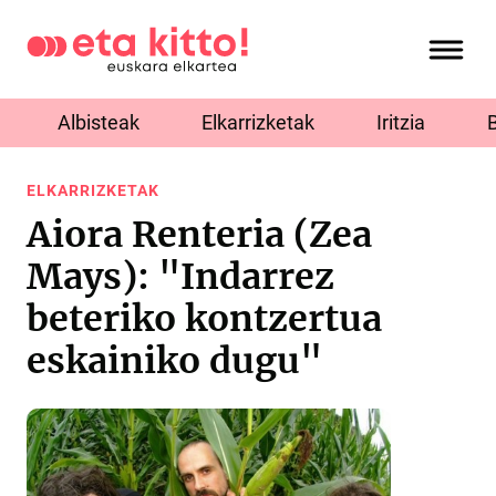
Albisteak
Elkarrizketak
Iritzia
ELKARRIZKETAK
Aiora Renteria (Zea
Mays): "Indarrez
beteriko kontzertua
eskainiko dugu"