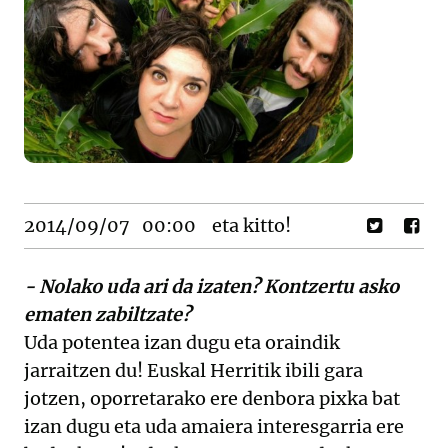
2014/09/07
00:00
eta kitto!
- Nolako uda ari da izaten? Kontzertu asko
ematen zabiltzate?
Uda potentea izan dugu eta oraindik
jarraitzen du! Euskal Herritik ibili gara
jotzen, oporretarako ere denbora pixka bat
izan dugu eta uda amaiera interesgarria ere