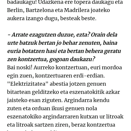
badaukagu! Udazkena ere topera daukagu eta
Berlin, Bartzelona eta Madrilera joateko
aukera izango dugu, besteak beste.
- Arrate ezagutzen duzue, ezta? Orain dela
urte batzuk bertan jo behar zenuten, baina
euria botatzen hasi eta bertan behera geratu
zen kontzertua, gogoan daukazu?
Bai noski! Aurreko kontzertuan, euri mordoa
egin zuen, kontzertuaren erdi-erdian.
"Elektrizitatea" abestia jotzen genuen
bitartean gelditzeko eta eszenatokitik azkar
jaisteko esan ziguten. Argindarra kendu
zuten eta orduan ikusi genuen nola
eszenatokiko argindarraren kutxan ur litroak
eta litroak sartzen ziren, beraz kontzertua