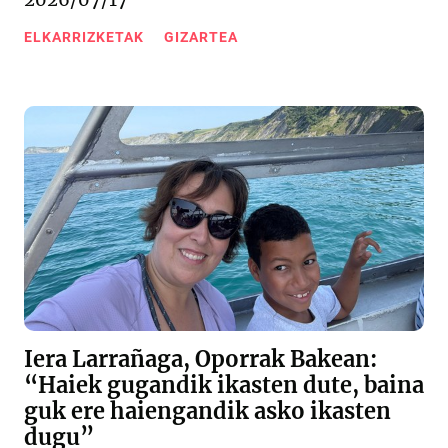
ELKARRIZKETAK
GIZARTEA
Iera Larrañaga, Oporrak Bakean:
“Haiek gugandik ikasten dute, baina
guk ere haiengandik asko ikasten
dugu”