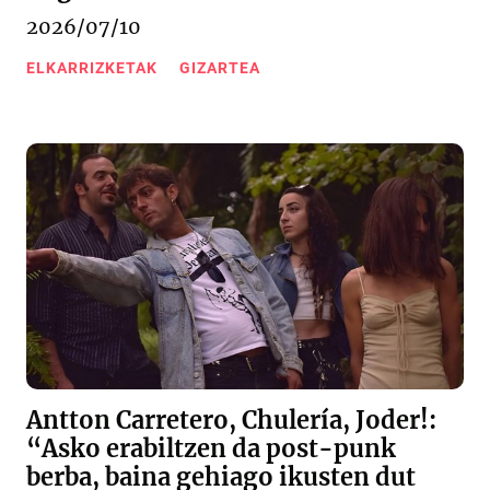
2026/07/10
ELKARRIZKETAK
GIZARTEA
Antton Carretero, Chulería, Joder!:
“Asko erabiltzen da post-punk
berba, baina gehiago ikusten dut