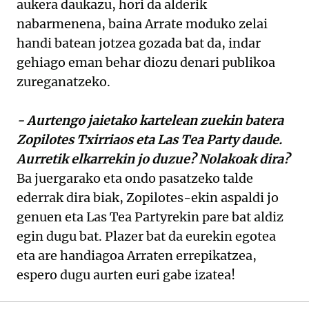
aukera daukazu, hori da alderik
nabarmenena, baina Arrate moduko zelai
handi batean jotzea gozada bat da, indar
gehiago eman behar diozu denari publikoa
zureganatzeko.
- Aurtengo jaietako kartelean zuekin batera
Zopilotes Txirriaos eta Las Tea Party daude.
Aurretik elkarrekin jo duzue? Nolakoak dira?
Ba juergarako eta ondo pasatzeko talde
ederrak dira biak, Zopilotes-ekin aspaldi jo
genuen eta Las Tea Partyrekin pare bat aldiz
egin dugu bat. Plazer bat da eurekin egotea
eta are handiagoa Arraten errepikatzea,
espero dugu aurten euri gabe izatea!