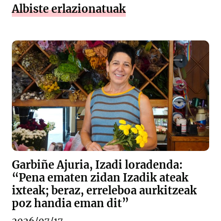
Albiste erlazionatuak
Garbiñe Ajuria, Izadi loradenda:
“Pena ematen zidan Izadik ateak
ixteak; beraz, erreleboa aurkitzeak
poz handia eman dit”
2026/07/17