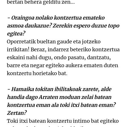
bertan behera gelditu zen...
- Oraingoa nolako kontzertua emateko
asmoa daukazue? Zerekin espero duzue topo
egitea?
Oporretatik bueltan gaude eta jotzeko
irrikitan! Beraz, indarrez beteriko kontzertua
eskaini nahi dugu, ondo pasatu, dantzatu,
barre eta negar egiteko aukera ematen duten
kontzertu horietako bat.
- Hamaika tokitan ibilitakoak zarete, alde
handia dago Arraten moduan zelai batean
kontzertua eman ala toki itxi batean eman?
Zertan?
Toki itxi batean kontzertu intimo bat egiteko