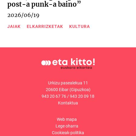
post-a punk-a baino”
2026/06/19
JAIAK
ELKARRIZKETAK
KULTURA
Urkizu pasealekua 11
20600 Eibar (Gipuzkoa)
943 20 67 76
/
943 20 09 18
Kontaktua
Web mapa
Lege oharra
Cookieak-politika