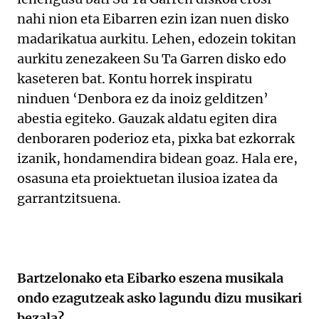
nahi nion eta Eibarren ezin izan nuen disko
madarikatua aurkitu. Lehen, edozein tokitan
aurkitu zenezakeen Su Ta Garren disko edo
kaseteren bat. Kontu horrek inspiratu
ninduen ‘Denbora ez da inoiz gelditzen’
abestia egiteko. Gauzak aldatu egiten dira
denboraren poderioz eta, pixka bat ezkorrak
izanik, hondamendira bidean goaz. Hala ere,
osasuna eta proiektuetan ilusioa izatea da
garrantzitsuena.
Bartzelonako eta Eibarko eszena musikala
ondo ezagutzeak asko lagundu dizu musikari
bezala?