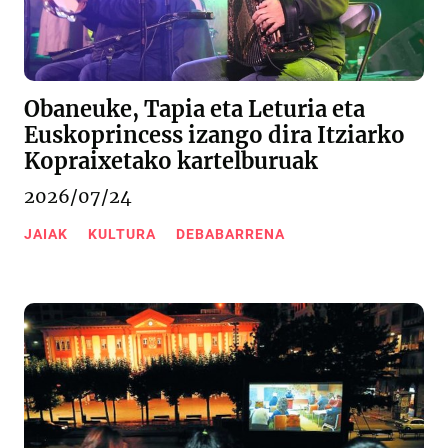
Obaneuke, Tapia eta Leturia eta
Euskoprincess izango dira Itziarko
Kopraixetako kartelburuak
2026/07/24
JAIAK
KULTURA
DEBABARRENA