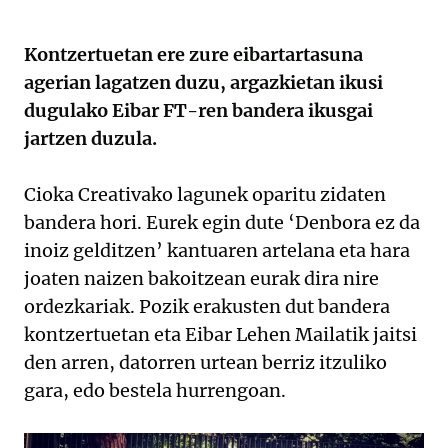
Kontzertuetan ere zure eibartartasuna
agerian lagatzen duzu, argazkietan ikusi
dugulako Eibar FT-ren bandera ikusgai
jartzen duzula.
Cioka Creativako lagunek oparitu zidaten
bandera hori. Eurek egin dute ‘Denbora ez da
inoiz gelditzen’ kantuaren artelana eta hara
joaten naizen bakoitzean eurak dira nire
ordezkariak. Pozik erakusten dut bandera
kontzertuetan eta Eibar Lehen Mailatik jaitsi
den arren, datorren urtean berriz itzuliko
gara, edo bestela hurrengoan.