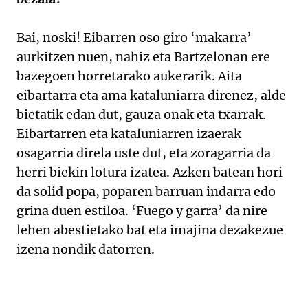
Bai, noski! Eibarren oso giro ‘makarra’
aurkitzen nuen, nahiz eta Bartzelonan ere
bazegoen horretarako aukerarik. Aita
eibartarra eta ama kataluniarra direnez, alde
bietatik edan dut, gauza onak eta txarrak.
Eibartarren eta kataluniarren izaerak
osagarria direla uste dut, eta zoragarria da
herri biekin lotura izatea. Azken batean hori
da solid popa, poparen barruan indarra edo
grina duen estiloa. ‘Fuego y garra’ da nire
lehen abestietako bat eta imajina dezakezue
izena nondik datorren.