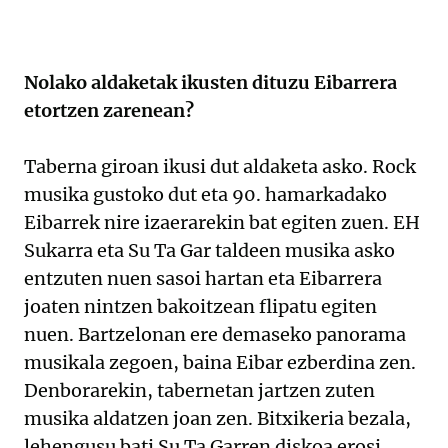
Nolako aldaketak ikusten dituzu Eibarrera
etortzen zarenean?
Taberna giroan ikusi dut aldaketa asko. Rock
musika gustoko dut eta 90. hamarkadako
Eibarrek nire izaerarekin bat egiten zuen. EH
Sukarra eta Su Ta Gar taldeen musika asko
entzuten nuen sasoi hartan eta Eibarrera
joaten nintzen bakoitzean flipatu egiten
nuen. Bartzelonan ere demaseko panorama
musikala zegoen, baina Eibar ezberdina zen.
Denborarekin, tabernetan jartzen zuten
musika aldatzen joan zen. Bitxikeria bezala,
lehengusu bati Su Ta Garren diskoa erosi