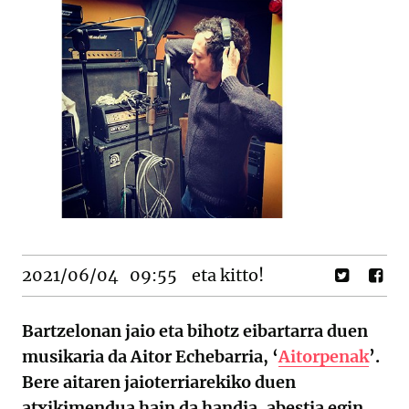
2021/06/04
09:55
eta kitto!
Bartzelonan jaio eta bihotz eibartarra duen
musikaria da Aitor Echebarria, ‘
Aitorpenak
’.
Bere aitaren jaioterriarekiko duen
atxikimendua hain da handia, abestia egin