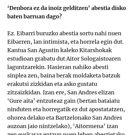
‘Denbora ez da inoiz gelditzen’ abestia disko
baten barruan dago?
Ez. Eibarri buruzko abestia sortu nahi nuen
Eibarren, lan intimista, eta horrela egin dut.
Kantua San Agustin kaleko Kitarshokak
estudioan grabatu dut Aitor Sologaistoaren
laguntzarekin. Hasieran nahiko abesti
sinplea zen, baina berak moldaketa batzuk
erakutsi zizkidan eta asko gustatu
zitzaizkidan. Izan ere, San Andres elizan
‘Gure aita’ entzuteaz gain (bertan bataiatu
ninduten eta horregatik ez dut apostatatzen,
ohorea delako eta Bartzelonako San Andres
auzoan jaio nintzelako), ‘Aitormena’ izan
zen euskaraz entzun nuen lehen abestietako