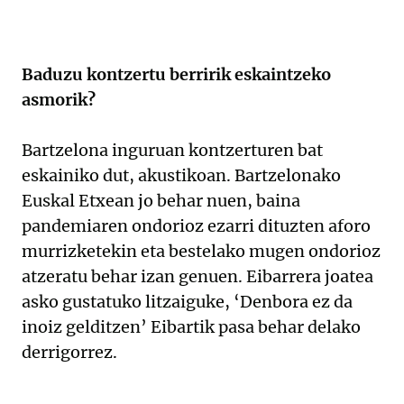
Baduzu kontzertu berririk eskaintzeko
asmorik?
Bartzelona inguruan kontzerturen bat
eskainiko dut, akustikoan. Bartzelonako
Euskal Etxean jo behar nuen, baina
pandemiaren ondorioz ezarri dituzten aforo
murrizketekin eta bestelako mugen ondorioz
atzeratu behar izan genuen. Eibarrera joatea
asko gustatuko litzaiguke, ‘Denbora ez da
inoiz gelditzen’ Eibartik pasa behar delako
derrigorrez.