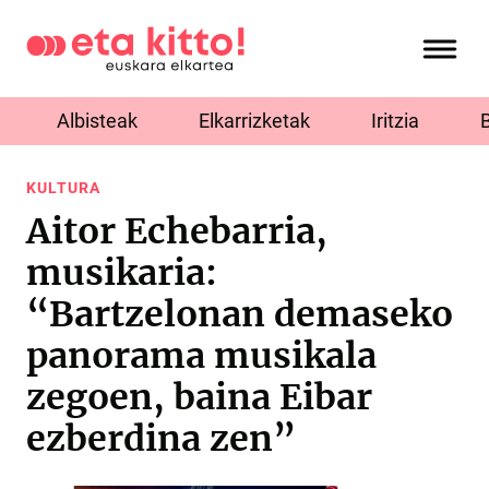
Albisteak
Elkarrizketak
Iritzia
KULTURA
Aitor Echebarria,
musikaria:
“Bartzelonan demaseko
panorama musikala
zegoen, baina Eibar
ezberdina zen”