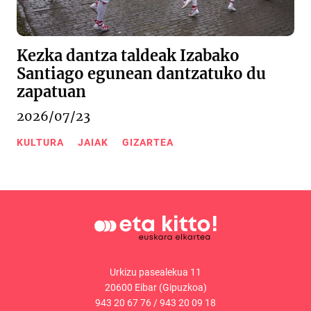
Kezka dantza taldeak Izabako
Santiago egunean dantzatuko du
zapatuan
2026/07/23
KULTURA
JAIAK
GIZARTEA
Urkizu pasealekua 11
20600 Eibar (Gipuzkoa)
943 20 67 76
/
943 20 09 18