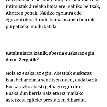
intimistak direlako baita ere, nahiko beltzak,
Aitorren penak. Nahiko egolatra edo
egozentrikoa dirudi, baina bizipen txarrak
purgatzeko modu bat da.
Kataluniarra izanik, abestia euskaraz egin
duzu. Zergatik?
Nola ez euskaraz egin! Abestiak euskaraz
izan behar zuela sentitzen nuen, duda barik.
Euskarazko abesti gehiago egin ditut.
Euskaldun berria naiz eta B2 mailako
azterketa egiteko prestatzen dihardut.