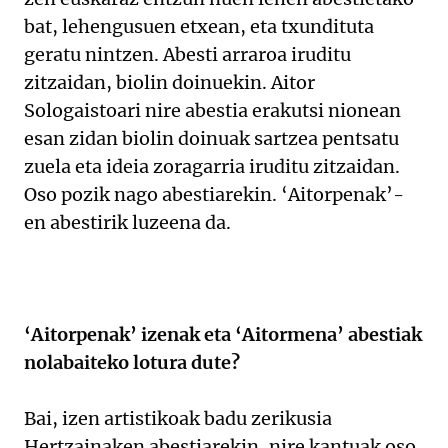
bat, lehengusuen etxean, eta txundituta
geratu nintzen. Abesti arraroa iruditu
zitzaidan, biolin doinuekin. Aitor
Sologaistoari nire abestia erakutsi nionean
esan zidan biolin doinuak sartzea pentsatu
zuela eta ideia zoragarria iruditu zitzaidan.
Oso pozik nago abestiarekin. ‘Aitorpenak’-
en abestirik luzeena da.
‘Aitorpenak’ izenak eta ‘Aitormena’ abestiak
nolabaiteko lotura dute?
Bai, izen artistikoak badu zerikusia
Hertzainaken abestiarekin, nire kantuak oso