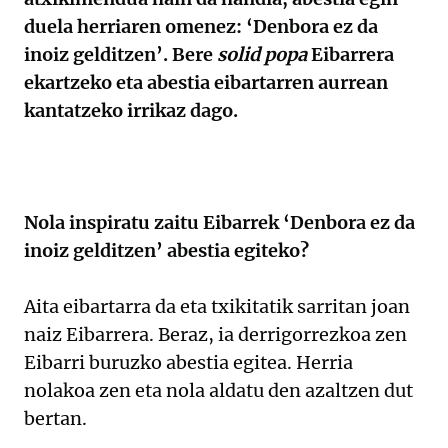
duela herriaren omenez: ‘Denbora ez da
inoiz gelditzen’. Bere
solid popa
Eibarrera
ekartzeko eta abestia eibartarren aurrean
kantatzeko irrikaz dago.
Nola inspiratu zaitu Eibarrek ‘Denbora ez da
inoiz gelditzen’ abestia egiteko?
Aita eibartarra da eta txikitatik sarritan joan
naiz Eibarrera. Beraz, ia derrigorrezkoa zen
Eibarri buruzko abestia egitea. Herria
nolakoa zen eta nola aldatu den azaltzen dut
bertan.