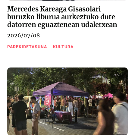
Mercedes Kareaga Gisasolari
buruzko liburua aurkeztuko dute
datorren eguaztenean udaletxean
2026/07/08
PAREKIDETASUNA
KULTURA