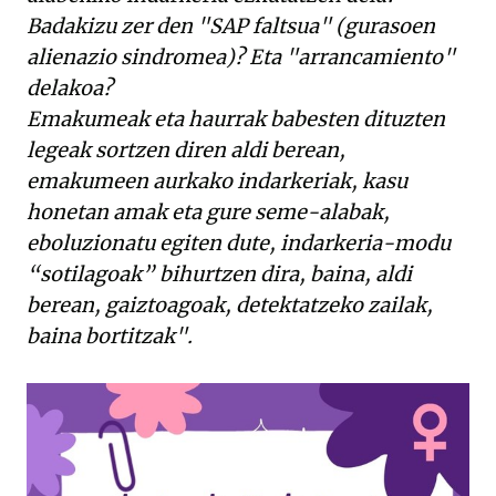
Badakizu
zer den "
SAP
faltsua" (gurasoen
alienazio sindromea)
?
Eta
"
arrancamiento"
delakoa?
Emakumeak
eta
haurrak
babesten
dituzten
legeak
sortzen
diren
aldi
berean,
emakumeen
aurkako
indarkeriak,
kasu
honetan
amak
eta
gure
seme-alabak,
eboluzionatu
egiten
dute,
indarkeria-modu
“sotilagoak”
bihurtzen
dira,
baina,
aldi
berean,
gaiztoagoak,
detektatzeko
zailak,
baina
bortitzak".