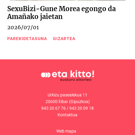
SexuBizi-Gune Morea egongo da
Amañako jaietan
2026/07/01
PAREKIDETASUNA
GIZARTEA
Urkizu pasealekua 11
20600 Eibar (Gipuzkoa)
943 20 67 76
/
943 20 09 18
Kontaktua
Web mapa