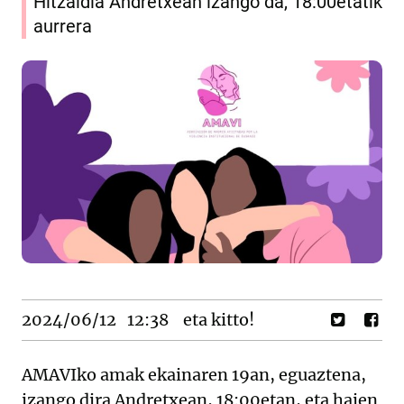
Hitzaldia Andretxean izango da, 18:00etatik
aurrera
2024/06/12
12:38
eta kitto!
AMAVIko
amak
ekainaren
19an,
eguaztena,
izango
dira
Andretxean
,
18:00etan,
eta
haien