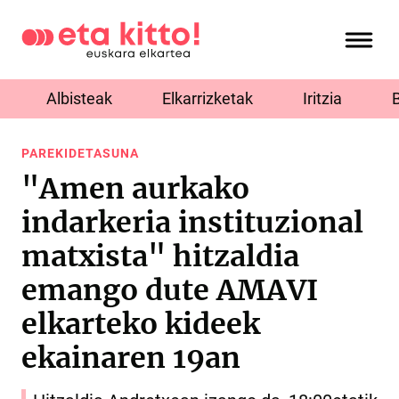
Albisteak
Elkarrizketak
Iritzia
PAREKIDETASUNA
"Amen aurkako
indarkeria instituzional
matxista" hitzaldia
emango dute AMAVI
elkarteko kideek
ekainaren 19an