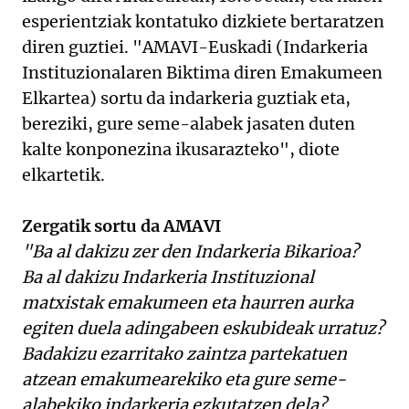
esperientziak
kontatuko
dizkiete bertaratzen
diren guztiei.
"
AMAVI-Euskadi
(Indarkeria
Instituzionalaren
Biktima
diren
Emakumeen
Elkartea)
sortu
da
indarkeria
guztiak
eta,
bereziki,
gure
seme-alabek
jasaten
duten
kalte
konponezina
ikusarazteko", diote
elkartetik.
Zergatik sortu da AMAVI
"Ba
al
dakizu
zer
den
Indarkeria
Bikarioa?
Ba
al
dakizu
Indarkeria
Instituzional
matxistak
emakumeen
eta
haurren
aurka
egiten
duela
adingabeen
eskubideak
urratuz?
Badakizu
ezarritako
zaintza
partekatuen
atzean
emakumearekiko
eta
gure
seme-
alabekiko
indarkeria
ezkutatzen
dela?