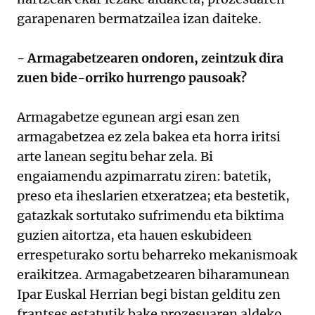
garapenaren bermatzailea izan daiteke.
- Armagabetzearen ondoren, zeintzuk dira
zuen bide-orriko hurrengo pausoak?
Armagabetze egunean argi esan zen
armagabetzea ez zela bakea eta horra iritsi
arte lanean segitu behar zela. Bi
engaiamendu azpimarratu ziren: batetik,
preso eta iheslarien etxeratzea; eta bestetik,
gatazkak sortutako sufrimendu eta biktima
guzien aitortza, eta hauen eskubideen
errespeturako sortu beharreko mekanismoak
eraikitzea. Armagabetzearen biharamunean
Ipar Euskal Herrian begi bistan gelditu zen
frantses estatutik bake prozesuaren aldeko