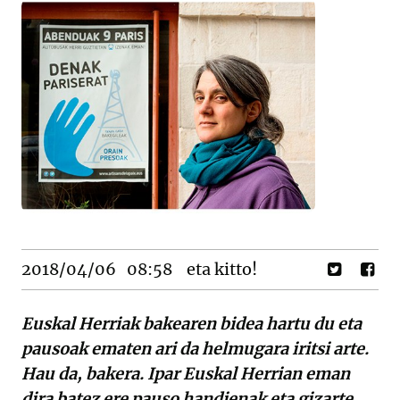
2018/04/06
08:58
eta kitto!
Euskal Herriak bakearen bidea hartu du eta
pausoak ematen ari da helmugara iritsi arte.
Hau da, bakera. Ipar Euskal Herrian eman
dira batez ere pauso handienak eta gizarte