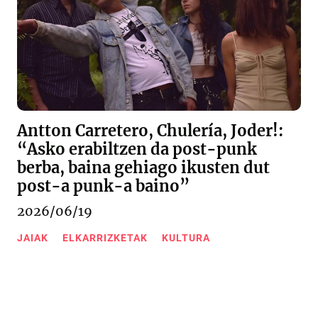
Antton Carretero, Chulería, Joder!:
“Asko erabiltzen da post-punk
berba, baina gehiago ikusten dut
post-a punk-a baino”
2026/06/19
JAIAK
ELKARRIZKETAK
KULTURA