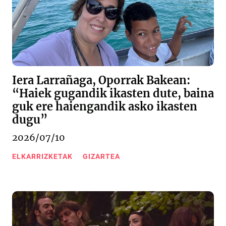
Iera Larrañaga, Oporrak Bakean:
“Haiek gugandik ikasten dute, baina
guk ere haiengandik asko ikasten
dugu”
2026/07/10
ELKARRIZKETAK
GIZARTEA