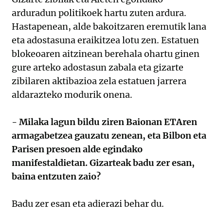
arduradun politikoek hartu zuten ardura.
Hastapenean, alde bakoitzaren eremutik lana
eta adostasuna eraikitzea lotu zen. Estatuen
blokeoaren aitzinean berehala ohartu ginen
gure arteko adostasun zabala eta gizarte
zibilaren aktibazioa zela estatuen jarrera
aldarazteko modurik onena.
- Milaka lagun bildu ziren Baionan ETAren
armagabetzea gauzatu zenean, eta Bilbon eta
Parisen presoen alde egindako
manifestaldietan. Gizarteak badu zer esan,
baina entzuten zaio?
Badu zer esan eta adierazi behar du.