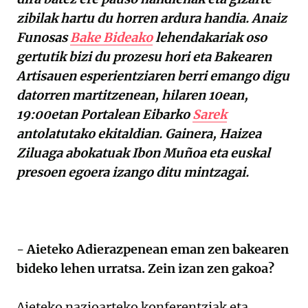
zibilak hartu du horren ardura handia. Anaiz
Funosas
Bake Bideako
lehendakariak oso
gertutik bizi du prozesu hori eta Bakearen
Artisauen esperientziaren berri emango digu
datorren martitzenean, hilaren 10ean,
19:00etan Portalean Eibarko
Sarek
antolatutako ekitaldian. Gainera, Haizea
Ziluaga abokatuak Ibon Muñoa eta euskal
presoen egoera izango ditu mintzagai.
- Aieteko Adierazpenean eman zen bakearen
bideko lehen urratsa. Zein izan zen gakoa?
Aieteko nazioarteko konferentziak eta