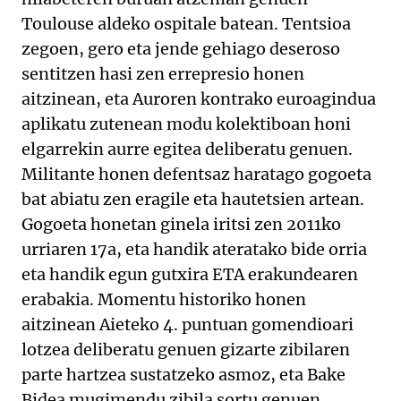
Toulouse aldeko ospitale batean. Tentsioa
zegoen, gero eta jende gehiago deseroso
sentitzen hasi zen errepresio honen
aitzinean, eta Auroren kontrako euroagindua
aplikatu zutenean modu kolektiboan honi
elgarrekin aurre egitea deliberatu genuen.
Militante honen defentsaz haratago gogoeta
bat abiatu zen eragile eta hautetsien artean.
Gogoeta honetan ginela iritsi zen 2011ko
urriaren 17a, eta handik ateratako bide orria
eta handik egun gutxira ETA erakundearen
erabakia. Momentu historiko honen
aitzinean Aieteko 4. puntuan gomendioari
lotzea deliberatu genuen gizarte zibilaren
parte hartzea sustatzeko asmoz, eta Bake
Bidea mugimendu zibila sortu genuen