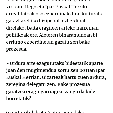
2012an. Hego eta Ipar Euskal Herriko
errealitateak oso ezberdinak dira, kulturalki
gatazkarekiko bizipenak ezberdinak
direlako, baita eragileen arteko harreman
politikoak ere. Aieteren biharamunean bi
erritmo ezberdinetan garatu zen bake
prozesua.
- Ordura arte ezagututako bideetatik aparte
joan den mugimendua sortu zen 2011an Ipar
Euskal Herrian. Gizarteak hartu zuen ardura,
zeregina delegatu zen. Bake prozesua
garatzea eragingarriagoa izango da bide
horretatik?
Gizarte zibilak eta Aieten egondako