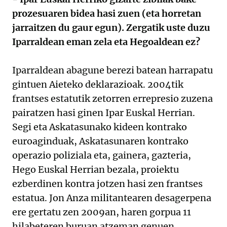
prozesuaren bidea hasi zuen (eta horretan
jarraitzen du gaur egun). Zergatik uste duzu
Iparraldean eman zela eta Hegoaldean ez?
Iparraldean abagune berezi batean harrapatu
gintuen Aieteko deklarazioak. 2004tik
frantses estatutik zetorren errepresio zuzena
pairatzen hasi ginen Ipar Euskal Herrian.
Segi eta Askatasunako kideen kontrako
euroaginduak, Askatasunaren kontrako
operazio poliziala eta, gainera, gazteria,
Hego Euskal Herrian bezala, proiektu
ezberdinen kontra jotzen hasi zen frantses
estatua. Jon Anza militantearen desagerpena
ere gertatu zen 2009an, haren gorpua 11
hilabeteren buruan atzeman genuen