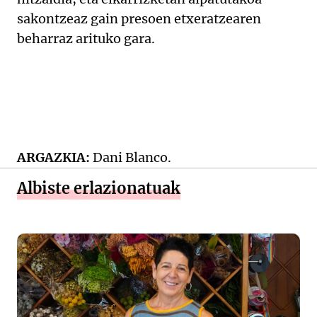
sakontzeaz gain presoen etxeratzearen
beharraz arituko gara.
ARGAZKIA:
Dani Blanco.
Albiste erlazionatuak