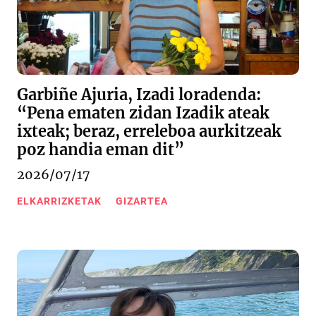
Garbiñe Ajuria, Izadi loradenda:
“Pena ematen zidan Izadik ateak
ixteak; beraz, erreleboa aurkitzeak
poz handia eman dit”
2026/07/17
ELKARRIZKETAK
GIZARTEA