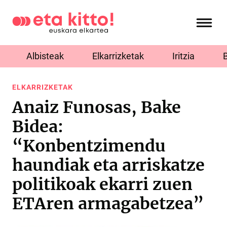
Albisteak
Elkarrizketak
Iritzia
ELKARRIZKETAK
Anaiz Funosas, Bake
Bidea:
“Konbentzimendu
haundiak eta arriskatze
politikoak ekarri zuen
ETAren armagabetzea”