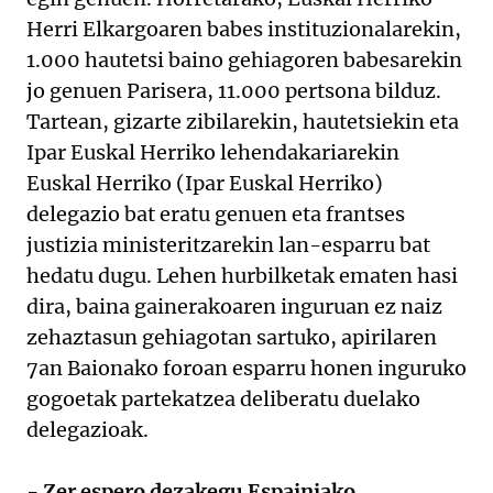
Herri Elkargoaren babes instituzionalarekin,
1.000 hautetsi baino gehiagoren babesarekin
jo genuen Parisera, 11.000 pertsona bilduz.
Tartean, gizarte zibilarekin, hautetsiekin eta
Ipar Euskal Herriko lehendakariarekin
Euskal Herriko (Ipar Euskal Herriko)
delegazio bat eratu genuen eta frantses
justizia ministeritzarekin lan-esparru bat
hedatu dugu. Lehen hurbilketak ematen hasi
dira, baina gainerakoaren inguruan ez naiz
zehaztasun gehiagotan sartuko, apirilaren
7an Baionako foroan esparru honen inguruko
gogoetak partekatzea deliberatu duelako
delegazioak.
- Zer espero dezakegu Espainiako