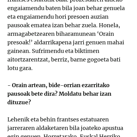
engaiamendu baten bila joan behar genuela
eta engaiamendu hori presoen auzian
pausoak ematea izan behar zuela. Honela,
armagabetzearen biharamunean ‘Orain
presoak!’ aldarrikapena jarri genuen mahai
gainean. Sufrimendu eta biktimen
aitortzarentzat, berriz, barne gogoeta bati
lotu gara.
- Orain artean, bide-orrian ezarritako
pausoak bete dira? Moldatu behar izan
dituzue?
Lehenik eta behin frantses estatuaren
jarreraren aldaketaren bila joateko apustua
egin genuen. Horretarako, Euskal Herriko