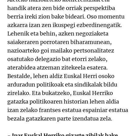
handik atera zen bide orriak perspektiba
berria ireki zion bake bideari. Oso momentu
azkarra izan zen ikuspegi ezberdinengatik.
Lehenik eta behin, azken negoziaketa
saiakeraren porrotaren biharamunean,
nazioarteko goi mailako pertsonalitatez
osatutako delegazio bat etorri zelako,
aterabidea atzeman zitekeela esatera.
Bestalde, lehen aldiz Euskal Herri osoko
arduradun politikoak eta sindikalak bildu
zirelako. Eta bukatzeko, Euskal Herriko
gatazka politikoaren historian lehen aldia
izan zelako frantses estatua espainiar estatua
bezala gatazkaren parte izendatua zela.
- Ipar Euskal Herriko gizarte zibilak bake