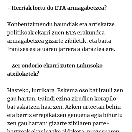
- Herriak lortu du ETA armagabetzea?
Konbentzimendu haundiak eta arriskatze
politikoak ekarri zuen ETA erakundea
armagabetzea gizarte zibiletik, eta baita
frantses estatuaren jarrera aldaraztea ere.
- Zer ondorio ekarri zuten Luhusoko
atxiloketek?
Hasteko, lurrikara. Eskema oso bat irauli zen
gau hartan. Gaindi ezina zirudien korapilo
bat askatzen hasi zen. Azken urteetan behin
eta berriz errepikatzen genuena egia bihurtu
zen gau hartan: gizarte zibilaren parte-
hartzeak ekar lezake aldaketa, prozesuaren