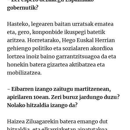
gobernutik?
Hasteko, legearen baitan urratsak ematea
eta, gero, konponbide ikuspegi batetik
aritzea. Horretarako, Hego Euskal Herrian
gehiengo politiko eta sozialaren akordioa
lortzea inoiz baino garrantzitsuagoa da eta
honekin batera gizartea aktibatzea eta
mobilizatzea.
- Eibarren izango zaitugu martitzenean,
apirilaren 10ean. Zeri buruz jardungo duzu?
Nolako hitzaldia izango da?
Haizea Ziluagarekin batera emango dut
hitzaldia, eta elkarrizketan aipatutakoa