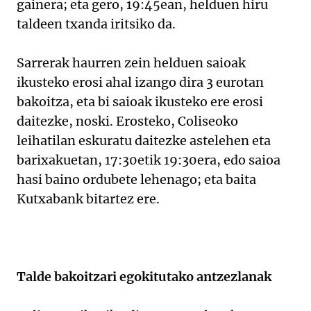
gainera; eta gero, 19:45ean, helduen hiru
taldeen txanda iritsiko da.
Sarrerak haurren zein helduen saioak
ikusteko erosi ahal izango dira 3 eurotan
bakoitza, eta bi saioak ikusteko ere erosi
daitezke, noski. Erosteko, Coliseoko
leihatilan eskuratu daitezke astelehen eta
barixakuetan, 17:30etik 19:30era, edo saioa
hasi baino ordubete lehenago; eta baita
Kutxabank bitartez ere.
Talde bakoitzari egokitutako antzezlanak