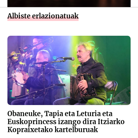
Albiste erlazionatuak
Obaneuke, Tapia eta Leturia eta
Euskoprincess izango dira Itziarko
Kopraixetako kartelburuak