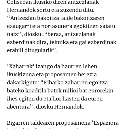
Coliseoan ikusiko diren antzezlanak
Hernandok sortu eta zuzendu ditu.
“Antzezlan bakoitza talde bakoitzaren
ezaugarri eta nortasunera egokitzen saiatu
naiz”, diosku, “beraz, antzezlanak
ezberdinak dira, teknika eta gai ezberdinak
erabili ditugularik”.
‘Xaharrak’ izango da haurren lehen
ikuskizuna eta proposamen berezia
dakarkigute: “Eibarko zaharren egoitza
bateko koadrila batek milioi bat eurorekin
ihes egiten du eta hor hasten da euren
abentura”, diosku Hernandok.
Bigarren taldearen proposamena ‘Espaziora