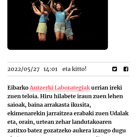
2022/05/27
14:01
eta kitto!
Eibarko
Antzerki Laborategiak
urrian ireki
zuen teloia. Hiru hilabete iraun zuen lehen
saioak, baina arrakasta ikusita,
ekimenarekin jarraitzea erabaki zuen Udalak
eta, orain, urtean zehar landutakoaren
zatitxo batez gozatzeko aukera izango dugu