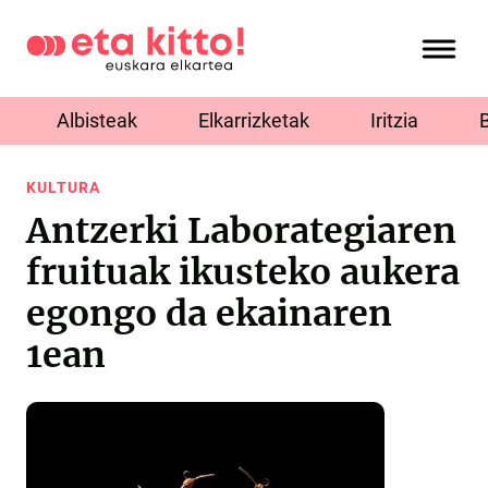
Albisteak
Elkarrizketak
Iritzia
KULTURA
Antzerki Laborategiaren
fruituak ikusteko aukera
egongo da ekainaren
1ean