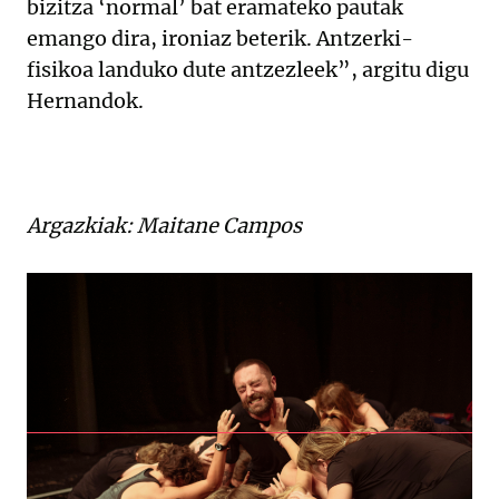
bizitza ‘normal’ bat eramateko pautak
emango dira, ironiaz beterik. Antzerki-
fisikoa landuko dute antzezleek”, argitu digu
Hernandok.
Argazkiak: Maitane Campos