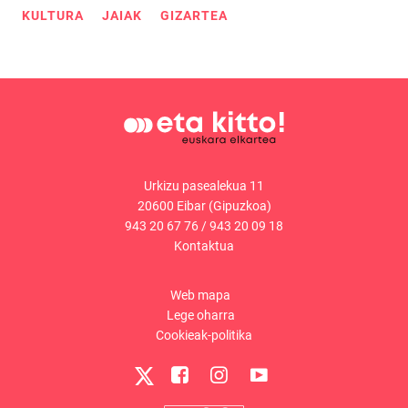
KULTURA
JAIAK
GIZARTEA
Urkizu pasealekua 11
20600 Eibar (Gipuzkoa)
943 20 67 76
/
943 20 09 18
Kontaktua
Web mapa
Lege oharra
Cookieak-politika