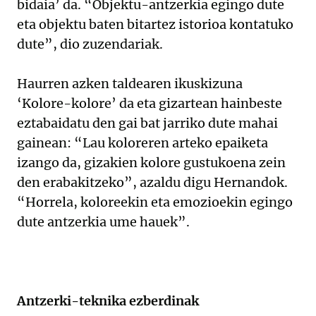
bidaia’ da. “Objektu-antzerkia egingo dute
eta objektu baten bitartez istorioa kontatuko
dute”, dio zuzendariak.
Haurren azken taldearen ikuskizuna
‘Kolore-kolore’ da eta gizartean hainbeste
eztabaidatu den gai bat jarriko dute mahai
gainean: “Lau koloreren arteko epaiketa
izango da, gizakien kolore gustukoena zein
den erabakitzeko”, azaldu digu Hernandok.
“Horrela, koloreekin eta emozioekin egingo
dute antzerkia ume hauek”.
Antzerki-teknika ezberdinak