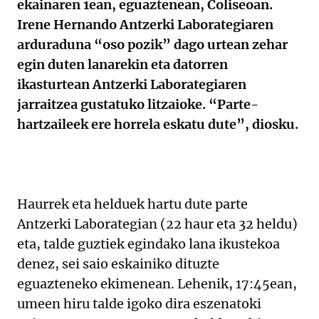
ekainaren 1ean, eguaztenean, Coliseoan.
Irene Hernando Antzerki Laborategiaren
arduraduna “oso pozik” dago urtean zehar
egin duten lanarekin eta datorren
ikasturtean Antzerki Laborategiaren
jarraitzea gustatuko litzaioke. “Parte-
hartzaileek ere horrela eskatu dute”, diosku.
Haurrek eta helduek hartu dute parte
Antzerki Laborategian (22 haur eta 32 heldu)
eta, talde guztiek egindako lana ikustekoa
denez, sei saio eskainiko dituzte
eguazteneko ekimenean. Lehenik, 17:45ean,
umeen hiru talde igoko dira eszenatoki