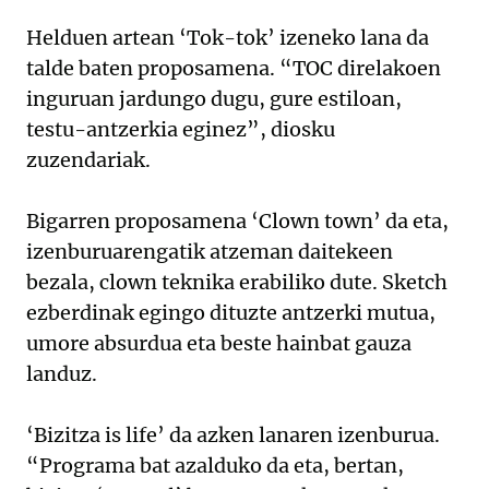
Helduen artean ‘Tok-tok’ izeneko lana da
talde baten proposamena. “TOC direlakoen
inguruan jardungo dugu, gure estiloan,
testu-antzerkia eginez”, diosku
zuzendariak.
Bigarren proposamena ‘Clown town’ da eta,
izenburuarengatik atzeman daitekeen
bezala, clown teknika erabiliko dute. Sketch
ezberdinak egingo dituzte antzerki mutua,
umore absurdua eta beste hainbat gauza
landuz.
‘Bizitza is life’ da azken lanaren izenburua.
“Programa bat azalduko da eta, bertan,