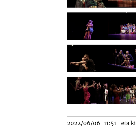
2022/06/06
11:51
eta ki