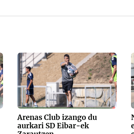
Arenas Club izango du
aurkari SD Eibar-ek