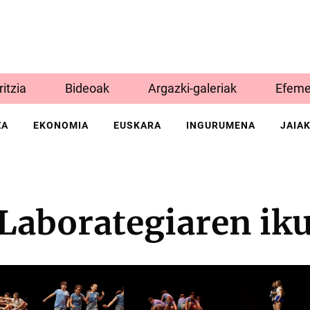
Iritzia
Bideoak
Argazki-galeriak
Efeme
ZA
EKONOMIA
EUSKARA
INGURUMENA
JAIA
 Laborategiaren ik