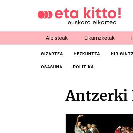
Albisteak
Elkarrizketak
GIZARTEA
HEZKUNTZA
HIRIGINT
OSASUNA
POLITIKA
Antzerki