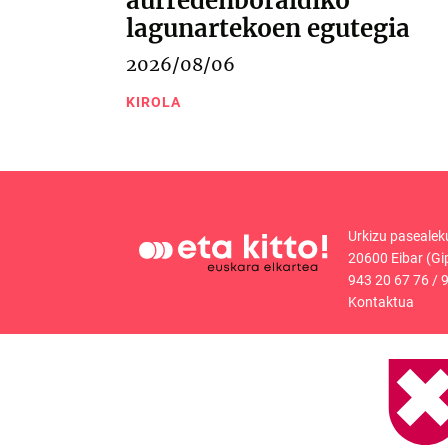
aurredenboraldiko
lagunartekoen egutegia
2026/08/06
KIROLA
Urkizu pasealek
20600 Eibar (Gi
943 20 67 76
/
9
Kontaktua