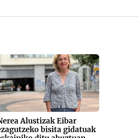
Nerea Alustizak Eibar
ezagutzeko bisita gidatuak