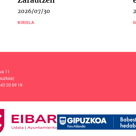
Zarautzen
2026/07/30
KIROLA
G
ua 11
puzkoa)
43 20 09 18