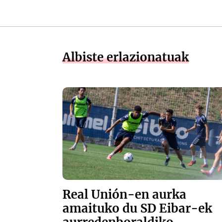
Albiste erlazionatuak
Real Unión-en aurka
amaituko du SD Eibar-ek