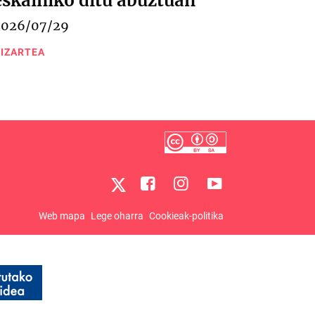
eskainiko ditu abuztuan
2026/07/29
IZARTEA
Web mapa
Lege oharra
Cookieak-politika