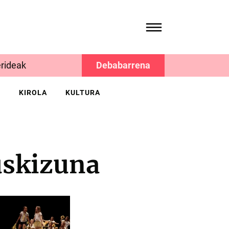
rideak
Debabarrena
K
KIROLA
KULTURA
uskizuna